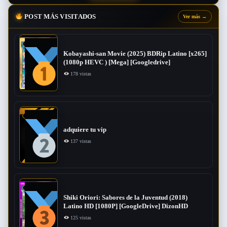
POST MÁS VISITADOS
Ver más
→
Kobayashi-san Movie (2025) BDRip Latino [x265]
(1080p HEVC ) [Mega] [Googledrive]
178 vistas
adquiere tu vip
137 vistas
Shiki Oriori: Sabores de la Juventud (2018)
Latino HD [1080P] [GoogleDrive] DizonHD
125 vistas