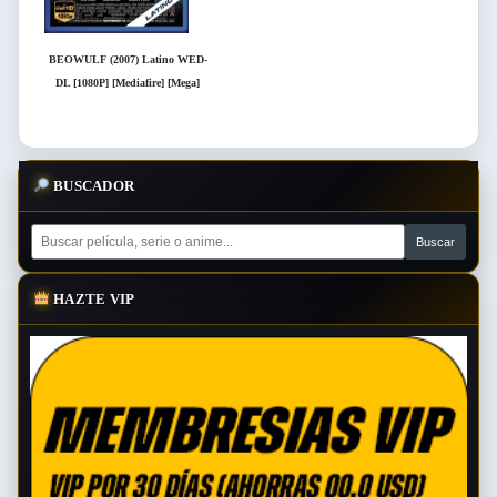
BEOWULF (2007) Latino WED-
DL [1080P] [Mediafire] [Mega]
BUSCADOR
HAZTE VIP