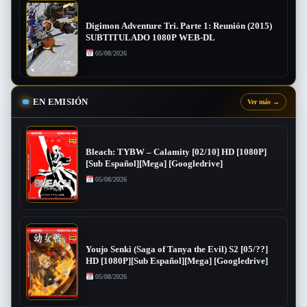
Digimon Adventure Tri. Parte 1: Reunión (2015)
SUBTITULADO 1080P WEB-DL
05/08/2026
EN EMISIÓN
Ver más
→
Bleach: TYBW – Calamity [02/10] HD [1080P]
[Sub Español][Mega] [Googledrive]
05/08/2026
Youjo Senki (Saga of Tanya the Evil) S2 [05/??]
HD [1080P][Sub Español][Mega] [Googledrive]
05/08/2026