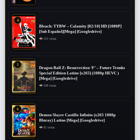
4
Bleach: TYBW – Calamity [02/10] HD [1080P]
[Sub Español][Mega] [Googledrive]
115 vistas
5
Dragon Ball Z: Resurrection ‘F’ – Future Trunks
Special Edition Latino [x265] (1080p HEVC )
[Mega] [Googledrive]
108 vistas
6
Demon Slayer Castillo Infinito (x265 1080p
Bluray) Latino [Mega] [Googledrive]
91 vistas