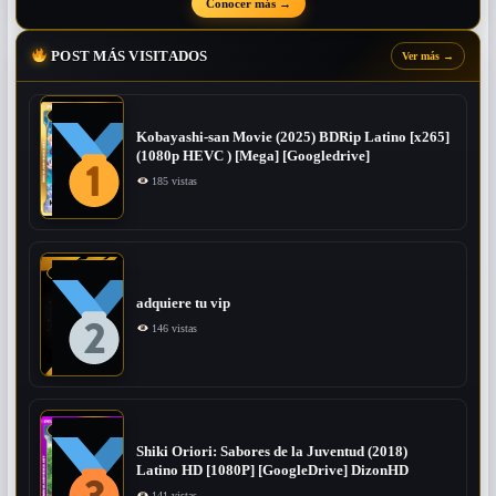
Conocer más
→
POST MÁS VISITADOS
Ver más
→
Kobayashi-san Movie (2025) BDRip Latino [x265]
(1080p HEVC ) [Mega] [Googledrive]
185 vistas
adquiere tu vip
146 vistas
Shiki Oriori: Sabores de la Juventud (2018)
Latino HD [1080P] [GoogleDrive] DizonHD
141 vistas