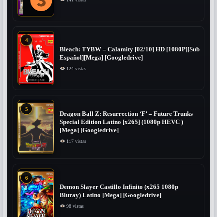
4
Bleach: TYBW – Calamity [02/10] HD [1080P][Sub
Español][Mega] [Googledrive]
124 vistas
5
Dragon Ball Z: Resurrection ‘F’ – Future Trunks
Special Edition Latino [x265] (1080p HEVC )
[Mega] [Googledrive]
117 vistas
6
Demon Slayer Castillo Infinito (x265 1080p
Bluray) Latino [Mega] [Googledrive]
98 vistas