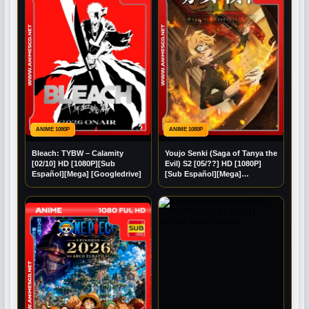
ANIME 1080P
ANIME 1080P
Bleach: TYBW – Calamity
Youjo Senki (Saga of Tanya the
[02/10] HD [1080P][Sub
Evil) S2 [05/??] HD [1080P]
Español][Mega] [Googledrive]
[Sub Español][Mega]
[Googledrive]