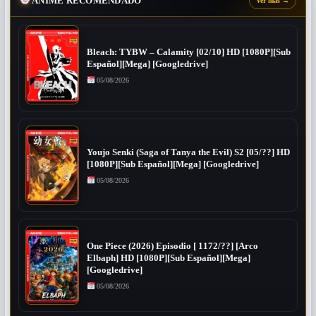
ANIME RECOMENDADO
Ver más
→
Bleach: TYBW – Calamity [02/10] HD [1080P][Sub
Español][Mega] [Googledrive]
05/08/2026
Youjo Senki (Saga of Tanya the Evil) S2 [05/??] HD
[1080P][Sub Español][Mega] [Googledrive]
05/08/2026
One Piece (2026) Episodio [ 1172/??] [Arco
Elbaph] HD [1080P][Sub Español][Mega]
[Googledrive]
05/08/2026