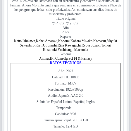
casa. Nico está entusiasmada con su reencuentro y convierte a Morihito en su
familiar. Ahora Morihito tendrá que centrarse en su misión de proteger a Nico de
los peligros que le han sido profetizados. Así comienzan sus días llenos de
misticismo y problemas.
Título original
ウィッチウォッチ
Año
2025
Reparto
Kaito Ishikawa
,
Kohei Amasaki
,
Konomi Kohara
,
Mikako Komatsu
,
Miyuki
Sawashiro
,
Rie TOtrohashi
,
Rina Kawaguchi
,
Ryota Suzuki
,
Tomori
Kusunoki
,
Yoshitsugu Matsuoka
Géneros
Animación
,
Comedia
,
Sci-Fi & Fantasy
DATOS TÉCNICOS
Año: 2025
Calidad: HD 1080p
Formato: MKV
Resolución: 1920x1080p
Audio: Japonés AAC 2.0
Subtitulo: Español Latino, Español, Ingles
Temporada: 1
Capítulos: 9/26
Tamaño aprox: capitulo 1.37 GB
Tamaño: 12.4 GB