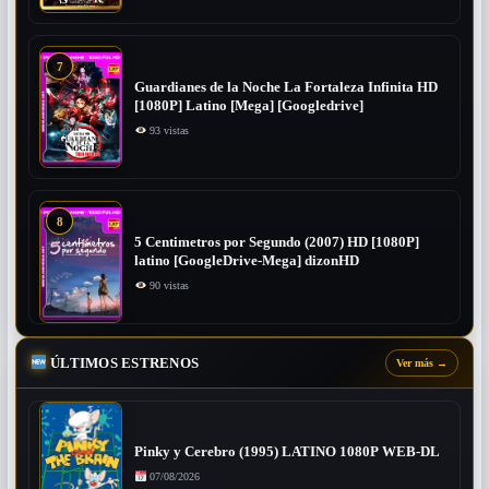
7
Guardianes de la Noche La Fortaleza Infinita HD
[1080P] Latino [Mega] [Googledrive]
93 vistas
8
5 Centimetros por Segundo (2007) ​HD [1080P]
latino [GoogleDrive-Mega] dizonHD
90 vistas
ÚLTIMOS ESTRENOS
Ver más
→
Pinky y Cerebro (1995) LATINO 1080P WEB-DL
07/08/2026