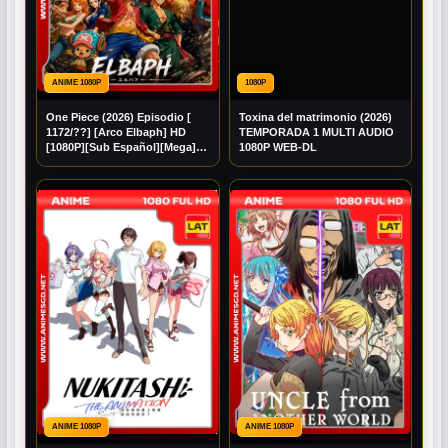
ANIME 1080P
1080P
One Piece (2026) Episodio [
Toxina del matrimonio (2026)
1172/??] [Arco Elbaph] HD
TEMPORADA 1 MULTI AUDIO
[1080P][Sub Español][Mega]
1080P WEB-DL
[Googledrive]
ANIME 1080P
ANIME 1080P