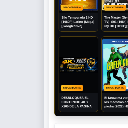
SIN CATEGORIA
SIN CATEGORIA
Silo Temporada 2 HD
The Master (Ser
[1080P] Latino [Mega]
TV) S01 (1984) 
[Googledrive]
ray HD [1080P]
Español][Mega]
[Googledrive]
SIN CATEGORIA
SIN CATEGORIA
DESBLOQUEA EL
El fantasma ver
CONTENIDO 4K Y
los maestros de
X265 DE LA PAGINA
piedra (2022) H
[1080P] Latino 
[Googledrive]