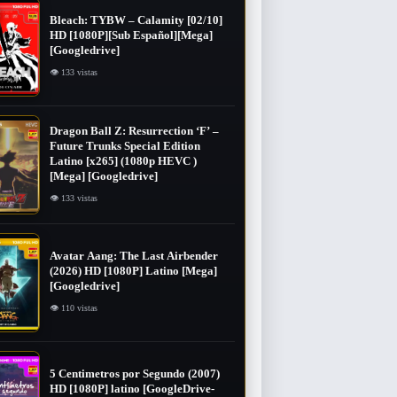
Bleach: TYBW – Calamity [02/10]
HD [1080P][Sub Español][Mega]
[Googledrive]
👁 133 vistas
Dragon Ball Z: Resurrection ‘F’ –
Future Trunks Special Edition
Latino [x265] (1080p HEVC )
[Mega] [Googledrive]
👁 133 vistas
Avatar Aang: The Last Airbender
(2026) HD [1080P] Latino [Mega]
[Googledrive]
👁 110 vistas
5 Centimetros por Segundo (2007) ​
HD [1080P] latino [GoogleDrive-