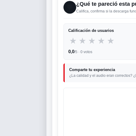
¿Qué te pareció esta p
💬
Califica, confirma si la descarga fu
Calificación de usuarios
★
★
★
★
★
0,0
/5 ·
0
votos
Comparte tu experiencia
¿La calidad y el audio eran correctos? 