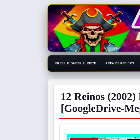
ERES UPLOADER ? UNETE
AREA DE PEDIDOS
12 Reinos (2002)​
[GoogleDrive-M