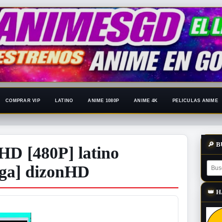
COMPRAR VIP
LATINO
ANIME 1080P
ANIME 4K
PELICULAS ANIME
🔎
B
 HD [480P] latino
ega] dizonHD
👑
H