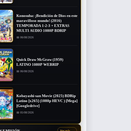
Konosuba: ¡Bendición de Dios en este
maravilloso mundo! (2016)
TEMPORADA 1-2-3 + EXTRAS
MULTI AUDIO 1080P BDRIP
📅 06/08/2026
Quick Draw McGraw (1959)
LATINO 1080P WEBRIP
📅 06/08/2026
Kobayashi-san Movie (2025) BDRip
Latino [x265] (1080p HEVC ) [Mega]
[Googledrive]
📅 05/08/2026
N EMISIÓN
Ver más
→