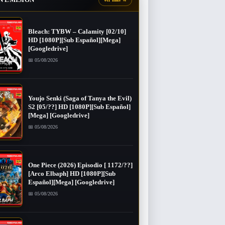
Bleach: TYBW – Calamity [02/10]
HD [1080P][Sub Español][Mega]
[Googledrive]
📅 05/08/2026
Youjo Senki (Saga of Tanya the Evil)
S2 [05/??] HD [1080P][Sub Español]
[Mega] [Googledrive]
📅 05/08/2026
One Piece (2026) Episodio [ 1172/??]
[Arco Elbaph] HD [1080P][Sub
Español][Mega] [Googledrive]
📅 05/08/2026