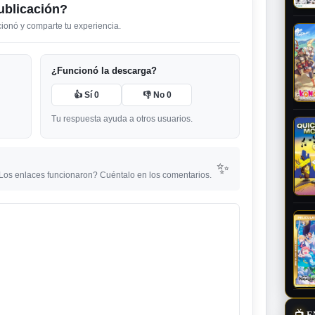
ublicación?
ncionó y comparte tu experiencia.
¿Funcionó la descarga?
👍 Sí
0
👎 No
0
Tu respuesta ayuda a otros usuarios.
✨
¿Los enlaces funcionaron? Cuéntalo en los comentarios.
📺
E