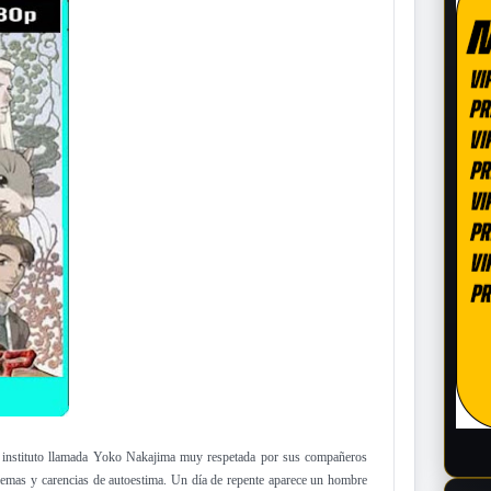
de instituto llamada Yoko Nakajima muy respetada por sus compañeros
oblemas y carencias de autoestima. Un día de repente aparece un hombre