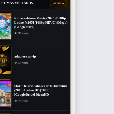
OST MÁS VISITADOS
Ver más
→
Kobayashi-san Movie (2025) BDRip
Latino [x265] (1080p HEVC ) [Mega]
[Googledrive]
👁 212 vistas
adquiere tu vip
👁 154 vistas
Shiki Oriori: Sabores de la Juventud
(2018) Latino HD [1080P]
[GoogleDrive] DizonHD
👁 149 vistas