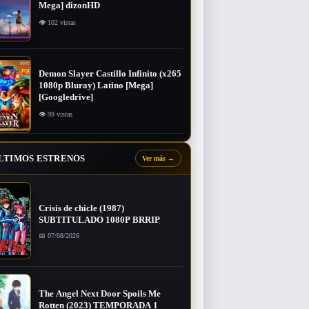
Mega] dizonHD
👁 102 vistas
Demon Slayer Castillo Infinito (x265
1080p Bluray) Latino [Mega]
[Googledrive]
👁 99 vistas
LTIMOS ESTRENOS
Ver más
→
Crisis de chicle (1987)
SUBTITULADO 1080P BRRIP
📅 07/08/2026
The Angel Next Door Spoils Me
Rotten (2023) TEMPORADA 1