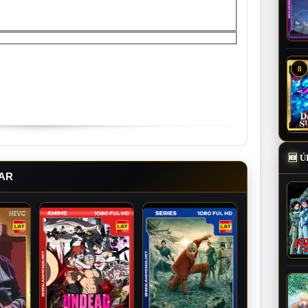
8
🆕
Ú
AR