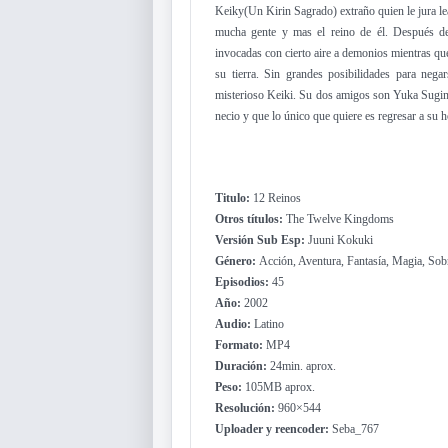
Keiky(Un Kirin Sagrado) extraño quien le jura le
mucha gente y mas el reino de él. Después de 
invocadas con cierto aire a demonios mientras qu
su tierra. Sin grandes posibilidades para ne
misterioso Keiki. Su dos amigos son Yuka Sugimo
necio y que lo único que quiere es regresar a su h
Titulo:
12 Reinos
Otros títulos:
The Twelve Kingdoms
Versión Sub Esp:
Juuni Kokuki
Género:
Acción, Aventura, Fantasía, Magia, Sob
Episodios:
45
Año:
2002
Audio:
Latino
Formato:
MP4
Duración:
24min. aprox.
Peso:
105MB aprox.
Resolución:
960×544
Uploader y reencoder:
Seba_767