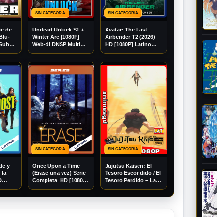
SIN CATEGORIA
SIN CATEGORIA
ie de
Undead Unluck S1 +
Avatar: The Last
Blu-
Winter Arc [1080P]
Airbender T2 (2026)
[Sub
Web-dl DNSP Multi
HD [1080P] Latino
[Googledrive]
[Googledrive]
SIN CATEGORIA
SIN CATEGORIA
de y
Once Upon a Time
Jujutsu Kaisen: El
 la
(Erase una vez) Serie
Tesoro Escondido / El
D
Completa HD [1080P]
Tesoro Perdido – La
[Mega]
Latino [Mega]
Película BDrip
[Googledrive]
Trial[1080P] [Mega]
[Googledrive]