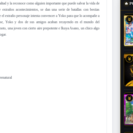
altad y la reconoce como alguien importante que puede salvar la vida de
🔥
P
extraños acontecimientos, se dan una serie de batallas con bestias
e el extraño personaje intenta convencer a Yoko para que lo acompañe a
🥇
garse, Yoko y dos de sus amigos acaban recayendo en el mundo del
to, una joven con cierto aire prepotente e Ikuya Asano, un chico algo
ogar.
🥈
renatural
🥉