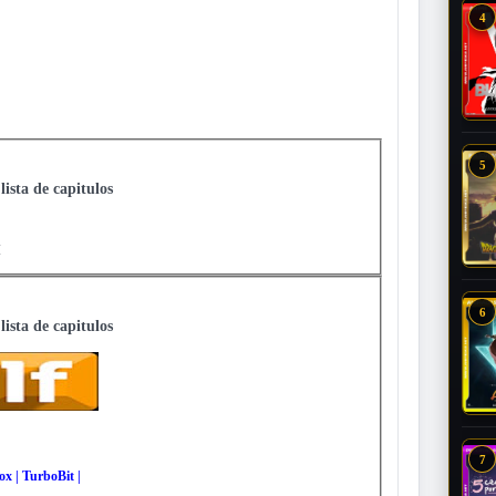
4
5
lista de capitulos
I
6
lista de capitulos
7
ox | TurboBit |