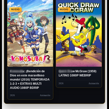
NUEVO
NUEVO
80P
DUAL
1080P
LATINO
Konosuba: ¡Bendición de
Quick Draw McGraw (1959)
ESTRENO
ESTRENO
Dios en este maravilloso
LATINO 1080P WEBRIP
mundo! (2016) TEMPORADA
1-2-3 + EXTRAS MULTI
2026
Animación
AUDIO 1080P BDRIP
2026
Animación