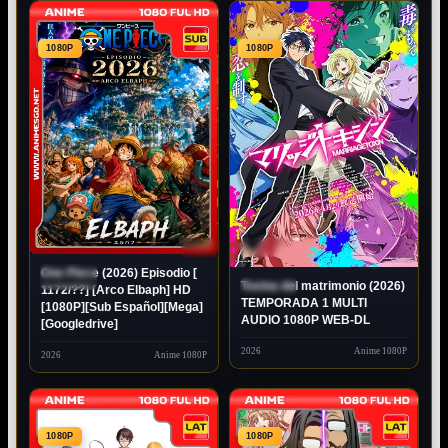
1080P
1080P
1080P
LATINO
One Piece (2026) Episodio [
EN
EMISIÓN
Toxina del matrimonio (2026)
ESTRENO
1172/??] [Arco Elbaph] HD
TEMPORADA 1 MULTI
[1080P][Sub Español][Mega]
AUDIO 1080P WEB-DL
[Googledrive]
2026
Anime 1080P
2026
Anime 1080P
1080P
1080P