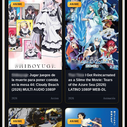
ANIME
ANIME
80P
DUAL
1080P
LATINO
Shiboyugi: Jugar juegos de
That Time I Got Reincarnated
ESTRENO
ESTRENO
la muerte para poner comida
as a Slime the Movie: Tears
en la mesa 44: Cloudy Beach
of the Azure Sea (2026)
(2026) MULTI AUDIO 1080P
LATINO 1080P WEB-DL
2026
Accion
2026
Animación
ANIME
ANIME