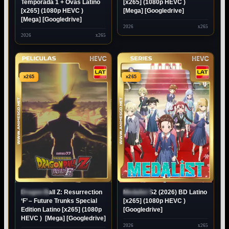
Temporada 1 + Ovas Latino
[x265] (1080p HEVC )
[x265] (1080p HEVC )
[Mega] [Googledrive]
[Mega] [Googledrive]
2026
x265
2026
x265
x265
x265
Dragon Ball Z: Resurrection
Medalist S2 (2026) BD Latino
ESTRENO
ESTRENO
‘F’ – Future Trunks Special
[x265] (1080p HEVC )
Edition Latino [x265] (1080p
[Googledrive]
HEVC ) [Mega] [Googledrive]
2026
x265