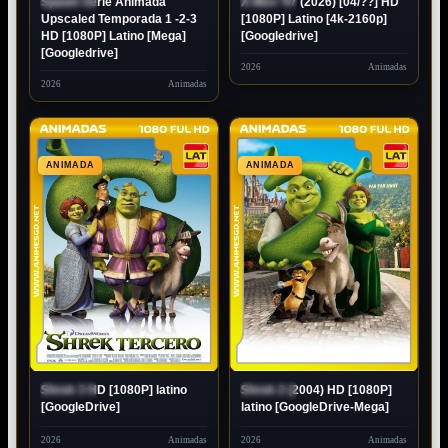
Spawn Serie Animada
X-Men ’97 (2026) [04/??] HD
ESTRENO
ESTRENO
Upscaled Temporada 1 -2-3
[1080P] Latino [4k-2160p]
HD [1080P] Latino [Mega]
[Googledrive]
[Googledrive]
2026
Animadas
2026
Animadas
ANIMADA
ANIMADA
Shrek 3 HD [1080P] latino
Shrek 2 (2004) HD [1080P]
ESTRENO
ESTRENO
[GoogleDrive]
latino [GoogleDrive-Mega]
2026
Animadas
2026
Animadas