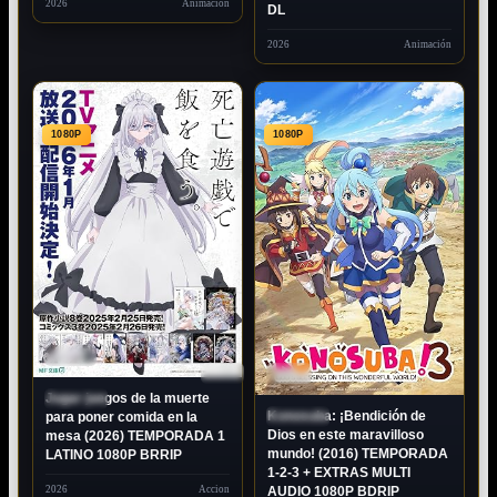
2026
Animación
DL
2026
Animación
1080P
1080P
80P
LATINO
1080P
DUAL
Jugar juegos de la muerte
ESTRENO
Konosuba: ¡Bendición de
para poner comida en la
ESTRENO
Dios en este maravilloso
mesa (2026) TEMPORADA 1
mundo! (2016) TEMPORADA
LATINO 1080P BRRIP
1-2-3 + EXTRAS MULTI
2026
Accion
AUDIO 1080P BDRIP