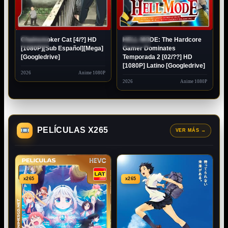
Chainsmoker Cat [4/?] HD
HELL MODE: The Hardcore
EN
EN
EMISIÓN
EMISIÓN
[1080P][Sub Español][Mega]
Gamer Dominates
[Googledrive]
Temporada 2 [02/??] HD
[1080P] Latino [Googledrive]
2026
Anime 1080P
2026
Anime 1080P
PELÍCULAS X265
VER MÁS
→
x265
x265