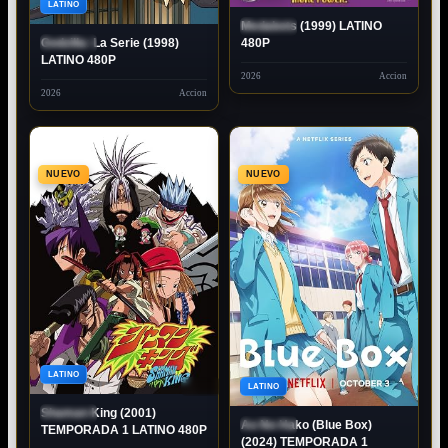
80P
LATINO
Medabots (1999) LATINO
ESTRENO
Godzilla: La Serie (1998)
480P
ESTRENO
LATINO 480P
2026
Accion
2026
Accion
NUEVO
NUEVO
80P
LATINO
1080P
LATINO
Shaman King (2001)
ESTRENO
Ao No Hako (Blue Box)
ESTRENO
TEMPORADA 1 LATINO 480P
(2024) TEMPORADA 1