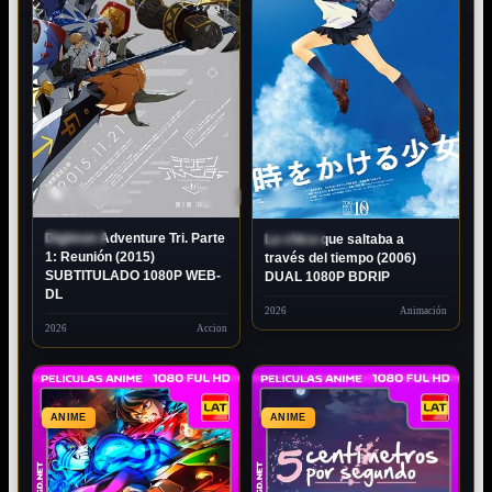
80P
SUBTITULADO
1080P
DUAL
Digimon Adventure Tri. Parte
La chica que saltaba a
ESTRENO
ESTRENO
1: Reunión (2015)
través del tiempo (2006)
SUBTITULADO 1080P WEB-
DUAL 1080P BDRIP
DL
2026
Animación
2026
Accion
ANIME
ANIME