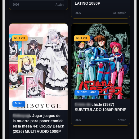
LATINO 1080P
2026
Accion
2026
Animación
NUEVO
NUEVO
1080P
SUBTITULADO
80P
DUAL
Crisis de chicle (1987)
ESTRENO
SUBTITULADO 1080P BRRIP
Shiboyugi: Jugar juegos de
ESTRENO
2026
Accion
la muerte para poner comida
en la mesa 44: Cloudy Beach
(2026) MULTI AUDIO 1080P