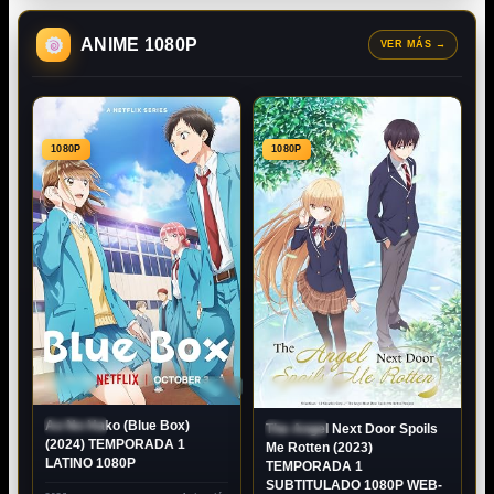
ANIME 1080P
VER MÁS
→
1080P
1080P
80P
LATINO
1080P
SUBTITULADO
Ao No Hako (Blue Box)
ESTRENO
The Angel Next Door Spoils
ESTRENO
(2024) TEMPORADA 1
Me Rotten (2023)
LATINO 1080P
TEMPORADA 1
SUBTITULADO 1080P WEB-