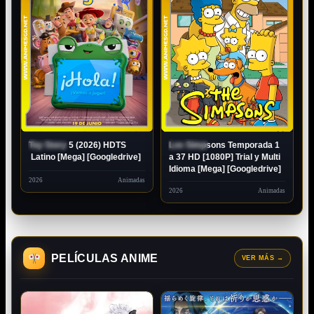
Toy Story 5 (2026) HDTS
Los Simpsons Temporada 1
ESTRENO
ESTRENO
Latino [Mega] [Googledrive]
a 37 HD [1080P] Trial y Multi
Idioma [Mega] [Googledrive]
2026
Animadas
2026
Animadas
PELÍCULAS ANIME
VER MÁS
→