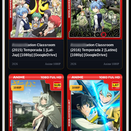
Assassination Classroom
Assassination Classroom
ESTRENO
ESTRENO
(2015) Temporada 1 [Lat-
(2016) Temporada 2 [Latino]
Jap] [1080p] [GoogleDrive]
[1080p] [GoogleDrive]
2026
Anime 1080P
2026
Anime 1080P
1080P
1080P