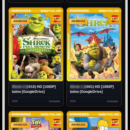
ANIMADA
ANIMADA
Shrek 4 (2010) HD [1080P]
Shrek 1 (2001) HD [1080P]
ESTRENO
ESTRENO
latino [GoogleDrive]
latino [GoogleDrive]
2026
Animadas
2026
Animadas
ANIMADA
ANIMADA