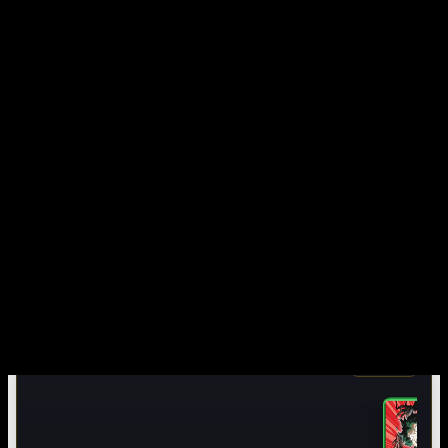
Anime Latino, Subtitulado, 1080P y 4K
Explora anime, películas y series en español latino, subtituladas y multi audio,
organizadas por calidad, idioma y formato en AnimeSGD.
TOP 5 SEMANAL
Ver todo
›