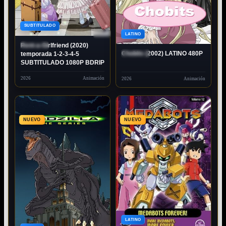
80P
SUBTITULADO
480P
LATINO
Rent-a-Girlfriend (2020)
ESTRENO
Chobits (2002) LATINO 480P
temporada 1-2-3-4-5
ESTRENO
SUBTITULADO 1080P BDRIP
2026
Animación
2026
Animación
NUEVO
NUEVO
480P
LATINO