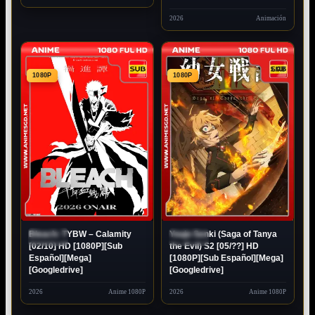
2026
Animación
1080P
1080P
Bleach: TYBW – Calamity
Youjo Senki (Saga of Tanya
EN
EN
EMISIÓN
EMISIÓN
[02/10] HD [1080P][Sub
the Evil) S2 [05/??] HD
Español][Mega]
[1080P][Sub Español][Mega]
[Googledrive]
[Googledrive]
2026
Anime 1080P
2026
Anime 1080P