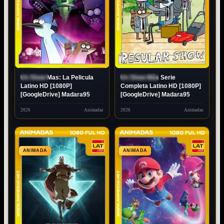
Un Show Mas: La Pelicula
Un Show Más Serie
ESTRENO
FINALIZADO
Latino HD [1080P]
Completa Latino HD [1080P]
[GoogleDrive] Madara95
[GoogleDrive] Madara95
2026
Animadas
2026
Animadas
ANIMADA
ANIMADA