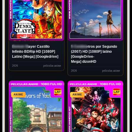
Demon Slayer Castillo
5 Centimetros por Segundo
ESTRENO
ESTRENO
Infinito BDRip HD [1080P]
(2007) ​HD [1080P] latino
Latino [Mega] [Googledrive]
[GoogleDrive-
Mega] dizonHD
2026
peliculas anime
2026
peliculas anime
ANIME
ANIME