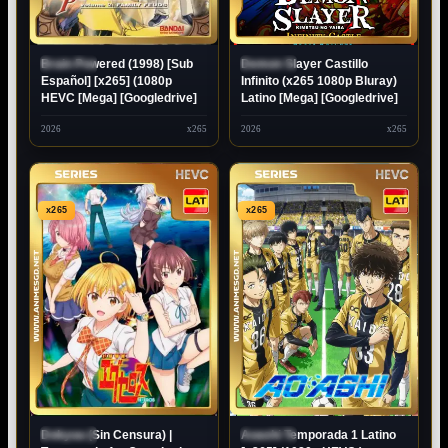
Brain Powered (1998) [Sub
Demon Slayer Castillo
ESTRENO
ESTRENO
Español] [x265] (1080p
Infinito (x265 1080p Bluray)
HEVC [Mega] [Googledrive]
Latino [Mega] [Googledrive]
2026
x265
2026
x265
x265
x265
Dokyuu (Sin Censura) |
Aoashi Temporada 1 Latino
ESTRENO
ESTRENO