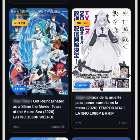
NUEVO
NUEVO
1080P
LATINO
80P
LATINO
Jugar juegos de la muerte
ESTRENO
That Time I Got Reincarnated
ESTRENO
para poner comida en la
as a Slime the Movie: Tears
mesa (2026) TEMPORADA 1
of the Azure Sea (2026)
LATINO 1080P BRRIP
LATINO 1080P WEB-DL
2026
Accion
2026
Animación