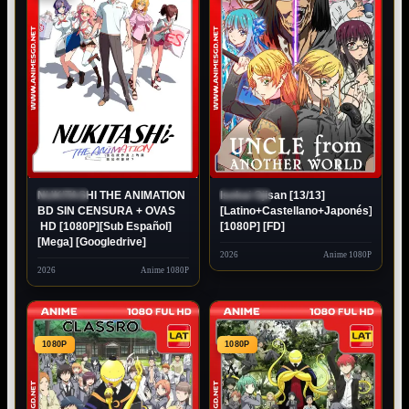
NUKITASHI THE ANIMATION
Isekai Ojisan [13/13]
ESTRENO
ESTRENO
BD SIN CENSURA + OVAS
[Latino+Castellano+Japonés]
HD [1080P][Sub Español]
[1080P] [FD]
[Mega] [Googledrive]
2026
Anime 1080P
2026
Anime 1080P
1080P
1080P