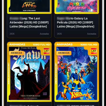
Avatar Aang: The Last
Super Mario Galaxy La
ESTRENO
ESTRENO
Airbender (2026) HD [1080P]
Película (2026) HD [1080P]
Latino [Mega] [Googledrive]
Latino [Mega] [Googledrive]
2026
Animadas
2026
Animadas
ANIMADA
ANIMADA