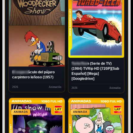
80P
DUAL
TurboTeen (Serie de TV)
ESTRENO
(1984) TVRip HD [720P][Sub
El espectáculo del pájaro
ESTRENO
Español] [Mega]
carpintero leñoso (1957)
[Googledrive]
2026
Animación
2026
Animadas
ANIMADA
ANIMADA