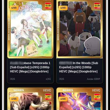
x265
x265
Asobi Asobase Temporada 1
ODDTAXI In the Woods [Sub
ESTRENO
ESTRENO
[Sub Español] [x265] (1080p
Español] [x265] (1080p
HEVC [Mega] [Googledrive]
HEVC [Mega] [Googledrive]
2026
x265
2026
Anime 1080P
x265
x265