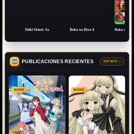
1
2
3
Shiki Oriori: Sabores de la Juventud (2018) Latino HD [1080P] [GoogleDrive] DizonHD
Boku no Hero Academia: Temporada 2 [26/26] [LATINO] [1080p] [FLD]
PUBLICACIONES RECIENTES
VER MÁS
→
NUEVO
NUEVO