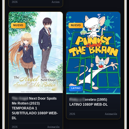
2026
Accion
NUEVO
NUEVO
80P
SUBTITULADO
1080P
LATINO
The Angel Next Door Spoils
ESTRENO
Pinky y Cerebro (1995)
ESTRENO
Me Rotten (2023)
LATINO 1080P WEB-DL
TEMPORADA 1
SUBTITULADO 1080P WEB-
2026
Animación
DL
2026
Animación