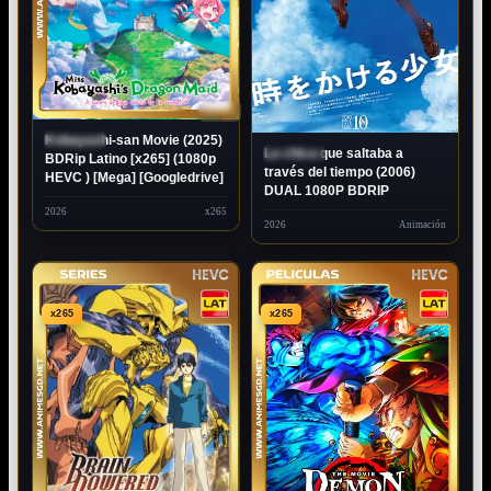
1080P
DUAL
Kobayashi-san Movie (2025)
ESTRENO
La chica que saltaba a
ESTRENO
BDRip Latino [x265] (1080p
través del tiempo (2006)
HEVC ) [Mega] [Googledrive]
DUAL 1080P BDRIP
2026
x265
2026
Animación
x265
x265