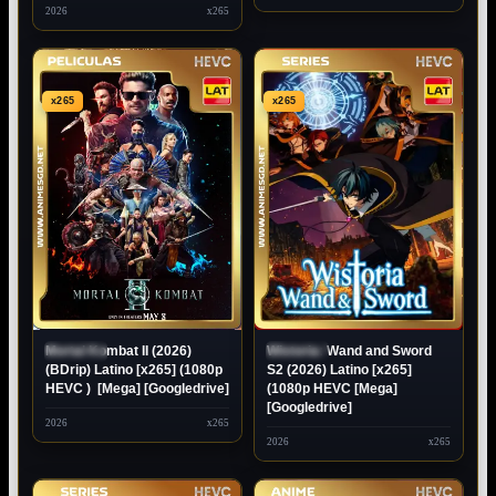
2026
x265
x265
x265
Mortal Kombat II (2026)
Wistoria: Wand and Sword
ESTRENO
ESTRENO
(BDrip) Latino [x265] (1080p
S2 (2026) Latino [x265]
HEVC ) [Mega] [Googledrive]
(1080p HEVC [Mega]
[Googledrive]
2026
x265
2026
x265