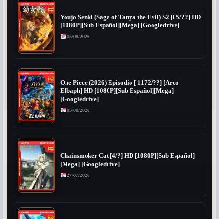
Youjo Senki (Saga of Tanya the Evil) S2 [05/??] HD
[1080P][Sub Español][Mega] [Googledrive]
05/08/2026
One Piece (2026) Episodio [ 1172/??] [Arco
Elbaph] HD [1080P][Sub Español][Mega]
[Googledrive]
05/08/2026
Chainsmoker Cat [4/?] HD [1080P][Sub Español]
[Mega] [Googledrive]
27/07/2026