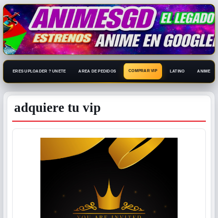
COMPRAR VIP
ERES UPLOADER ? UNETE
AREA DE PEDIDOS
LATINO
ANIME 108
adquiere tu vip