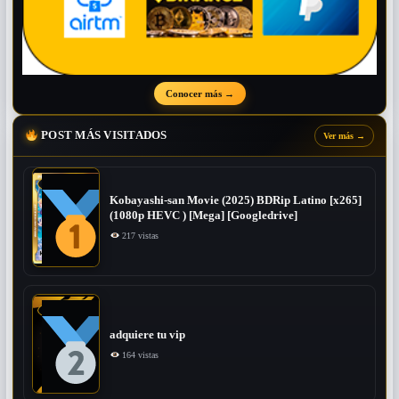
Conocer más
→
POST MÁS VISITADOS
Ver más
→
Kobayashi-san Movie (2025) BDRip Latino [x265]
(1080p HEVC ) [Mega] [Googledrive]
217 vistas
adquiere tu vip
164 vistas