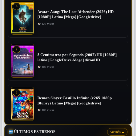
6
Avatar Aang: The Last Airbender (2026) HD
[1080P] Latino [Mega] [Googledrive]
120 vistas
7
5 Centimetros por Segundo (2007) ​HD [1080P]
latino [GoogleDrive-Mega] dizonHD
107 vistas
8
Demon Slayer Castillo Infinito (x265 1080p
Bluray) Latino [Mega] [Googledrive]
103 vistas
ÚLTIMOS ESTRENOS
Ver más
→