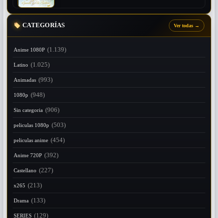
CATEGORÍAS
Ver todas
→
(1.139)
Anime 1080P
(1.025)
Latino
(993)
Animadas
(948)
1080p
(906)
Sin categoria
(503)
peliculas 1080p
(454)
peliculas anime
(392)
Anime 720P
(227)
Castellano
(213)
x265
(133)
Drama
(129)
SERIES