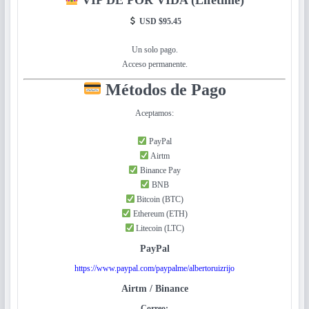
VIP DE POR VIDA (Lifetime)
USD $95.45
Un solo pago.
Acceso permanente.
Métodos de Pago
Aceptamos:
PayPal
Airtm
Binance Pay
BNB
Bitcoin (BTC)
Ethereum (ETH)
Litecoin (LTC)
PayPal
https://www.paypal.com/paypalme/albertoruizrijo
Airtm / Binance
Correo: