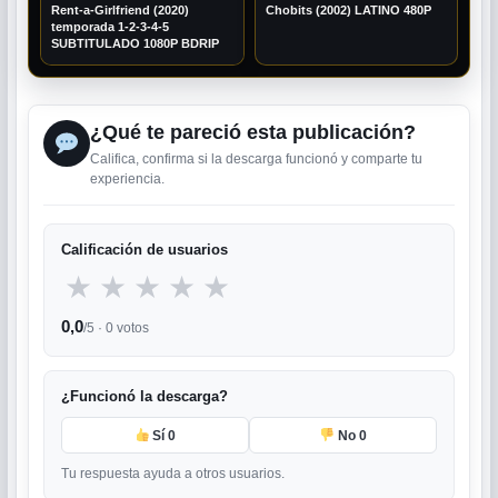
Rent-a-Girlfriend (2020)
Chobits (2002) LATINO 480P
temporada 1-2-3-4-5
SUBTITULADO 1080P BDRIP
¿Qué te pareció esta publicación?
Califica, confirma si la descarga funcionó y comparte tu
experiencia.
Calificación de usuarios
★
★
★
★
★
0,0
/5 ·
0
votos
¿Funcionó la descarga?
Sí
0
No
0
Tu respuesta ayuda a otros usuarios.