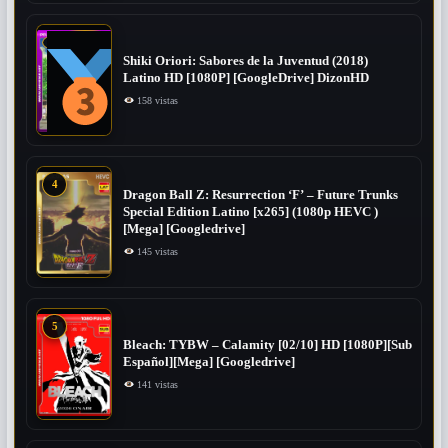
Shiki Oriori: Sabores de la Juventud (2018)
Latino HD [1080P] [GoogleDrive] DizonHD
158 vistas
4
Dragon Ball Z: Resurrection ‘F’ – Future Trunks
Special Edition Latino [x265] (1080p HEVC )
[Mega] [Googledrive]
145 vistas
5
Bleach: TYBW – Calamity [02/10] HD [1080P][Sub
Español][Mega] [Googledrive]
141 vistas