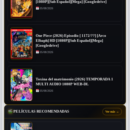
[1080P][Sub Español][Mega] [Googledrive]
05/08/2026
One Piece (2026) Episodio [ 1172/??] [Arco
Elbaph] HD [1080P][Sub Español][Mega]
[Googledrive]
05/08/2026
Toxina del matrimonio (2026) TEMPORADA 1
MULTI AUDIO 1080P WEB-DL
05/08/2026
PELÍCULAS RECOMENDADAS
Ver más
→