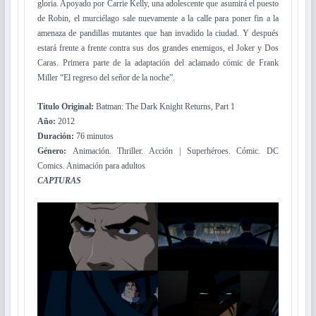
gloria. Apoyado por Carrie Kelly, una adolescente que asumirá el puesto
de Robin, el murciélago sale nuevamente a la calle para poner fin a la
amenaza de pandillas mutantes que han invadido la ciudad. Y después
estará frente a frente contra sus dos grandes enemigos, el Joker y Dos
Caras. Primera parte de la adaptación del aclamado cómic de Frank
Miller “El regreso del señor de la noche”.
Titulo Original:
Batman: The Dark Knight Returns, Part 1
Año:
2012
Duración:
76 minutos
Género:
Animación. Thriller. Acción | Superhéroes. Cómic. DC
Comics. Animación para adultos
CAPTURAS