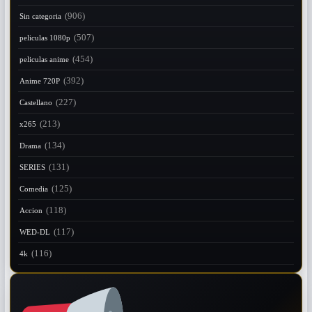
(906)
Sin categoria
(507)
peliculas 1080p
(454)
peliculas anime
(392)
Anime 720P
(227)
Castellano
(213)
x265
(134)
Drama
(131)
SERIES
(125)
Comedia
(118)
Accion
(117)
WED-DL
(116)
4k