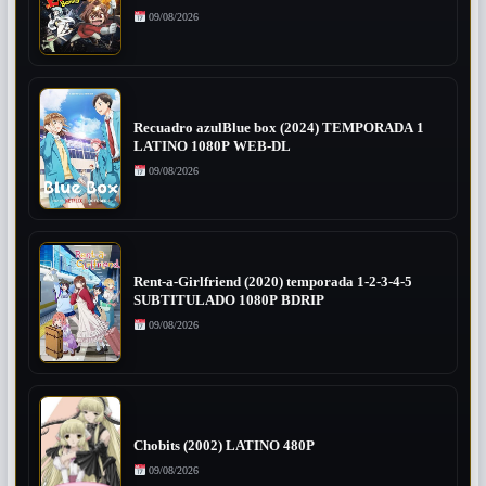
09/08/2026
Recuadro azulBlue box (2024) TEMPORADA 1
LATINO 1080P WEB-DL
09/08/2026
Rent-a-Girlfriend (2020) temporada 1-2-3-4-5
SUBTITULADO 1080P BDRIP
09/08/2026
Chobits (2002) LATINO 480P
09/08/2026