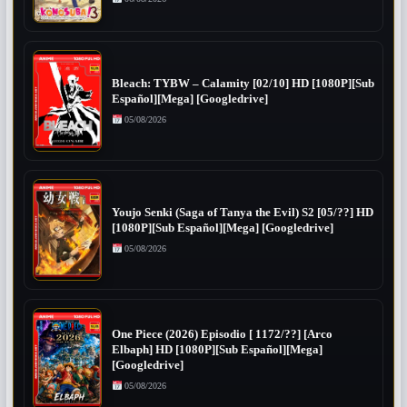
Bleach: TYBW – Calamity [02/10] HD [1080P][Sub
Español][Mega] [Googledrive]
05/08/2026
Youjo Senki (Saga of Tanya the Evil) S2 [05/??] HD
[1080P][Sub Español][Mega] [Googledrive]
05/08/2026
One Piece (2026) Episodio [ 1172/??] [Arco
Elbaph] HD [1080P][Sub Español][Mega]
[Googledrive]
05/08/2026