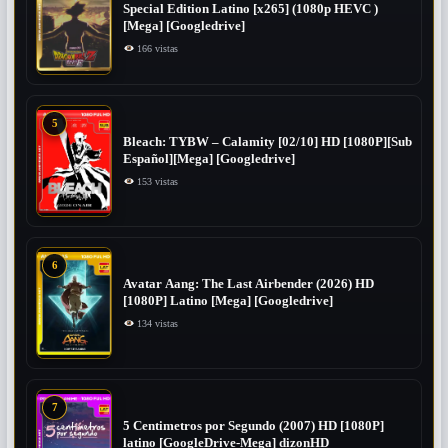
Special Edition Latino [x265] (1080p HEVC )
[Mega] [Googledrive]
166 vistas
5
Bleach: TYBW – Calamity [02/10] HD [1080P][Sub
Español][Mega] [Googledrive]
153 vistas
6
Avatar Aang: The Last Airbender (2026) HD
[1080P] Latino [Mega] [Googledrive]
134 vistas
7
5 Centimetros por Segundo (2007) ​HD [1080P]
latino [GoogleDrive-Mega] dizonHD