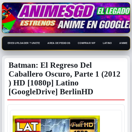
ERES UPLOADER ? UNETE
AREA DE PEDIDOS
COMPRAR VIP
LATINO
ANIME 108
Batman: El Regreso Del
Caballero Oscuro, Parte 1 (2012​
) HD [1080p] Latino
[GoogleDrive] BerlinHD