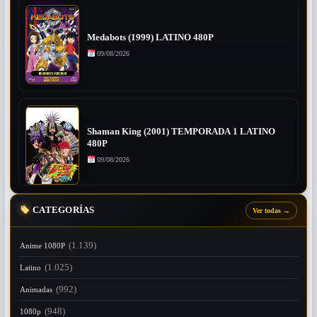
Medabots (1999) LATINO 480P
09/08/2026
Shaman King (2001) TEMPORADA 1 LATINO
480P
09/08/2026
CATEGORÍAS
Ver todas
→
(1.139)
Anime 1080P
(1.025)
Latino
(992)
Animadas
(948)
1080p