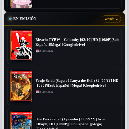
EN EMISIÓN
Ver más
→
Bleach: TYBW – Calamity [02/10] HD [1080P][Sub
Español][Mega] [Googledrive]
05/08/2026
Youjo Senki (Saga of Tanya the Evil) S2 [05/??] HD
[1080P][Sub Español][Mega] [Googledrive]
05/08/2026
One Piece (2026) Episodio [ 1172/??] [Arco
Elbaph] HD [1080P][Sub Español][Mega]
[Googledrive]