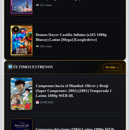
113 vistas
8
Demon Slayer Castillo Infinito (x265 1080p
Bluray) Latino [Mega] [Googledrive]
106 vistas
ÚLTIMOS ESTRENOS
Ver más
→
Campeones hacia el Mundial: Oliver y Benji
(Super Campeones: 2002) (2001) Temporada 1
Latino 1080p WEB-DL
10/08/2026
Guerreros del viento (1984) Latino 1080p WEB-