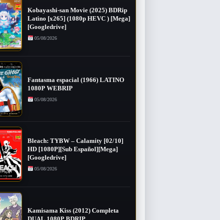
Kobayashi-san Movie (2025) BDRip
Latino [x265] (1080p HEVC ) [Mega]
[Googledrive]
05/08/2026
Fantasma espacial (1966) LATINO
1080P WEBRIP
05/08/2026
Bleach: TYBW – Calamity [02/10]
HD [1080P][Sub Español][Mega]
[Googledrive]
05/08/2026
Kamisama Kiss (2012) Completa
DUAL 1080P BDRIP