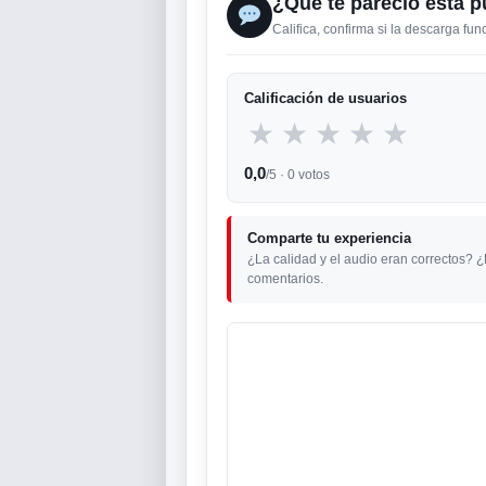
¿Qué te pareció esta p
Califica, confirma si la descarga fu
Calificación de usuarios
★
★
★
★
★
0,0
/5 ·
0
votos
Comparte tu experiencia
¿La calidad y el audio eran correctos? 
comentarios.