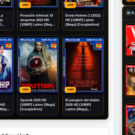
1080P
1080P
E
La
Posesión infernal: El
Enola Holmes 2 (2022)
a)
despertar 2023 HD
HD [1080P] Latino
D
[1080P] Latino [Mega]
[Mega] [Googledrive]
MG]
[Googledrive]
1080P
1080P
Sputnik 2020 HD
El pasajero del diablo
 HD
[1080P] Latino [Mega]
2026 HD [1080P]
[Mega]
[Googledrive]
Latino [Mega]
[Googledrive]