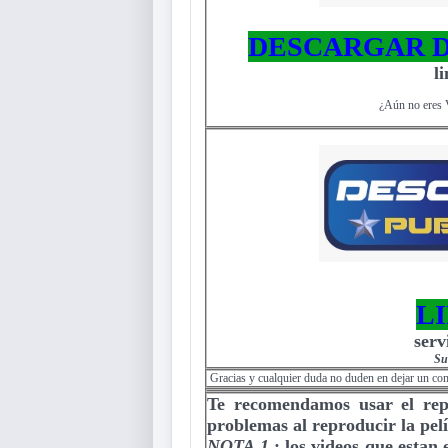
DESCARGAR D
l
¿Aún no eres 
L
serv
Su
Gracias y cualquier duda no duden en dejar un co
Te recomendamos usar el re
problemas al reproducir la pelí
NOTA 1
:
los videos que estan