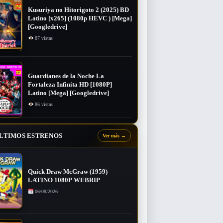
Kusuriya no Hitorigoto 2 (2025) BD
Latino [x265] (1080p HEVC ) [Mega]
[Googledrive]
87 vistas
Guardianes de la Noche La
Fortaleza Infinita HD [1080P]
Latino [Mega] [Googledrive]
86 vistas
LTIMOS ESTRENOS
Ver más
→
Quick Draw McGraw (1959)
LATINO 1080P WEBRIP
06/08/2026