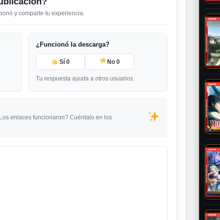
ublicación?
ncionó y comparte tu experiencia.
¿Funcionó la descarga?
Sí
0
No
0
Tu respuesta ayuda a otros usuarios.
¿Los enlaces funcionaron? Cuéntalo en los