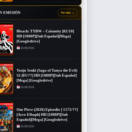
N EMISIÓN
Ver más
→
Bleach: TYBW – Calamity [02/10]
HD [1080P][Sub Español][Mega]
[Googledrive]
05/08/2026
Youjo Senki (Saga of Tanya the Evil)
S2 [05/??] HD [1080P][Sub Español]
[Mega] [Googledrive]
05/08/2026
One Piece (2026) Episodio [ 1172/??]
[Arco Elbaph] HD [1080P][Sub
Español][Mega] [Googledrive]
05/08/2026