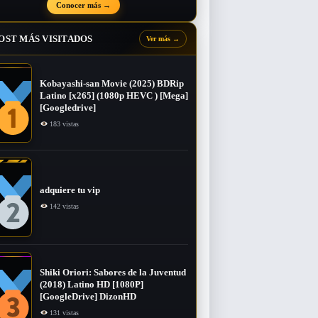
Conocer más
→
OST MÁS VISITADOS
Ver más
→
Kobayashi-san Movie (2025) BDRip
Latino [x265] (1080p HEVC ) [Mega]
[Googledrive]
183 vistas
adquiere tu vip
142 vistas
Shiki Oriori: Sabores de la Juventud
(2018) Latino HD [1080P]
[GoogleDrive] DizonHD
131 vistas