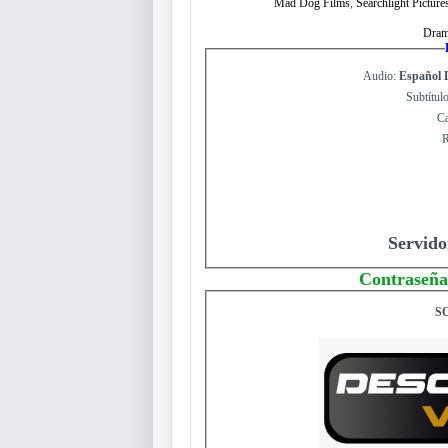
Mad Dog Films
,
Searchlight Picture
Dra
Audio:
Español 
Subtítul
Ca
R
Servido
Contraseña
S