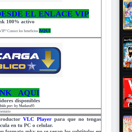
ESDE EL ENLACE VIP
ink 100% activo
AQUI
VIP? Conoce los beneficios
INK AQUI
idores disponibles
bido por:
by Madara95
mentario
productor
VLC Player
para que no tengas
cula en tu PC o celular.
 en formato mkv no se veran los subtitulos en