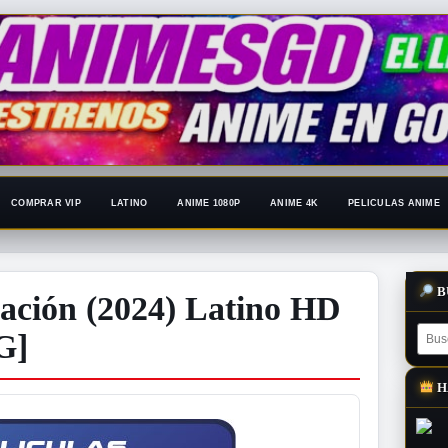
COMPRAR VIP
LATINO
ANIME 1080P
ANIME 4K
PELICULAS ANIME
B
ración (2024) Latino HD
G]
H