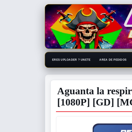
ERES UPLOADER ? UNETE
AREA DE PEDIDOS
Aguanta la respi
[1080P] [GD] [M