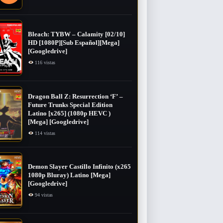
Bleach: TYBW – Calamity [02/10]
HD [1080P][Sub Español][Mega]
[Googledrive]
116 vistas
Dragon Ball Z: Resurrection ‘F’ –
Future Trunks Special Edition
Latino [x265] (1080p HEVC )
[Mega] [Googledrive]
114 vistas
Demon Slayer Castillo Infinito (x265
1080p Bluray) Latino [Mega]
[Googledrive]
94 vistas