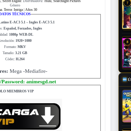
s
,
Secret Engine
.
Distribuidora:
Hulu
,
Searchlight Pictures
7
Género
ma
.
Terror
.
Intriga
|
Años 30
DATOS TÉCNICOS
Latino E-AC3 5.1 – Ingles E-AC3 5.1
os:
Español, Forzados, Ingles
lidad:
1080p WEB-DL
esolución:
1920×1080
8
Formato:
MKV
Tamaño:
3.21 GB
Códec:
H.264
res:
Mega -Mediafire-
Ú
/Password: animesgd.net
OLO MIEMBROS VIP