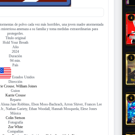
4
tormentas de polvo cada vez más horribles, una joven madre atormentada
 misteriosa amenaza a su familia y toma medidas extraordinarias para
protegerles.
Título original
Hold Your Breath
Año
2024
Duración
5
94 min.
País
Estados Unidos
Dirección
rie Crouse
,
William Joines
Guion
Karrie Crouse
6
Reparto
, Alona Jane Robbins, Ebon Moss-Bachrach, Arron Shiver, Frances Lee
r., Nathan Gariety, Ethan Woodall, Hannah Mosqueda, Elese Jones
Música
Colin Stetson
Fotografía
Zoe White
Compañías