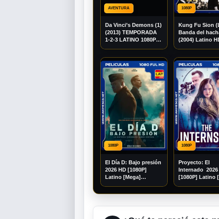
AVENTURA
1080P
Da Vinci’s Demons (1)
Kung Fu Sion (
(2013) TEMPORADA
Banda del hach
1-2-3 LATINO 1080P
(2004) Latino H
WEB-DL
[1080P] [GD] [
1080P
1080P
El Día D: Bajo presión
Proyecto: El
2026 HD [1080P]
Internado 2026
Latino [Mega]
[1080P] Latino 
[Googledrive]
[Googledrive]