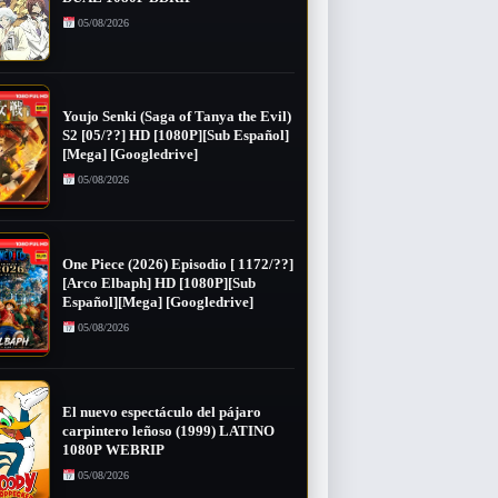
05/08/2026
Youjo Senki (Saga of Tanya the Evil)
S2 [05/??] HD [1080P][Sub Español]
[Mega] [Googledrive]
05/08/2026
One Piece (2026) Episodio [ 1172/??]
[Arco Elbaph] HD [1080P][Sub
Español][Mega] [Googledrive]
05/08/2026
El nuevo espectáculo del pájaro
carpintero leñoso (1999) LATINO
1080P WEBRIP
05/08/2026