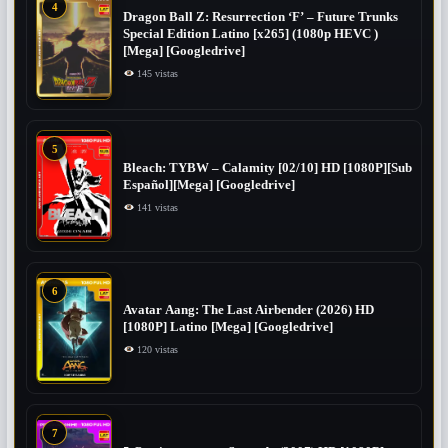
4
Dragon Ball Z: Resurrection ‘F’ – Future Trunks
Special Edition Latino [x265] (1080p HEVC )
[Mega] [Googledrive]
145 vistas
5
Bleach: TYBW – Calamity [02/10] HD [1080P][Sub
Español][Mega] [Googledrive]
141 vistas
6
Avatar Aang: The Last Airbender (2026) HD
[1080P] Latino [Mega] [Googledrive]
120 vistas
7