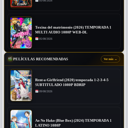
05/08/2026
Toxina del matrimonio (2026) TEMPORADA 1
MULTI AUDIO 1080P WEB-DL
05/08/2026
PELÍCULAS RECOMENDADAS
Ver más
→
Rent-a-Girlfriend (2020) temporada 1-2-3-4-5
SUBTITULADO 1080P BDRIP
09/08/2026
Ao No Hako (Blue Box) (2024) TEMPORADA 1
LATINO 1080P