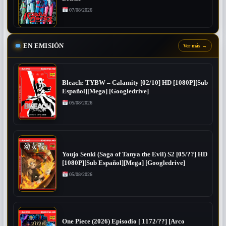
07/08/2026
EN EMISIÓN
Ver más
→
Bleach: TYBW – Calamity [02/10] HD [1080P][Sub
Español][Mega] [Googledrive]
05/08/2026
Youjo Senki (Saga of Tanya the Evil) S2 [05/??] HD
[1080P][Sub Español][Mega] [Googledrive]
05/08/2026
One Piece (2026) Episodio [ 1172/??] [Arco