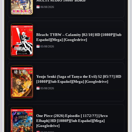
MULTI AUDIO 1080P BDRIP
06/08/2026
Bleach: TYBW – Calamity [02/10] HD [1080P][Sub
Español][Mega] [Googledrive]
05/08/2026
Youjo Senki (Saga of Tanya the Evil) S2 [05/??] HD
[1080P][Sub Español][Mega] [Googledrive]
05/08/2026
One Piece (2026) Episodio [ 1172/??] [Arco
Elbaph] HD [1080P][Sub Español][Mega]
[Googledrive]