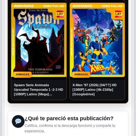
ANIMADAS
ANIMADAS
Spawn Serie Animada
X-Men ’97 (2026) [04/??] HD
Upscaled Temporada 1 -2-3 HD
[1080P] Latino [4k-2160p]
[1080P] Latino [Mega]
[Googledrive]
[Googledrive]
¿Qué te pareció esta publicación?
Califica, confirma si la descarga funcionó y comparte tu
experiencia.