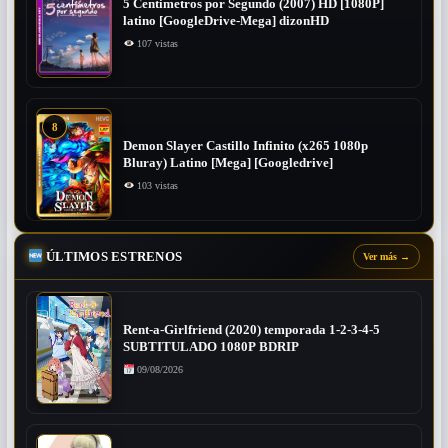
5 Centimetros por Segundo (2007) ​HD [1080P]
latino [GoogleDrive-Mega] dizonHD
107 vistas
8
Demon Slayer Castillo Infinito (x265 1080p
Bluray) Latino [Mega] [Googledrive]
103 vistas
ÚLTIMOS ESTRENOS
Ver más
→
Rent-a-Girlfriend (2020) temporada 1-2-3-4-5
SUBTITULADO 1080P BDRIP
09/08/2026