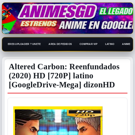
ERES UPLOADER ? UNETE
AREA DE PEDIDOS
COMPRAR VIP
LATINO
ANIME 108
Altered Carbon: Reenfundados
(2020) HD [720P] latino
[GoogleDrive-Mega] dizonHD