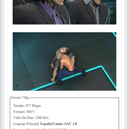
Versión 720p
Tamaño: 877 Megas
Formato: MKV
Vídeo Bit Rate: 1389 kb/s
Lenguaje Principal:
Español Latino AAC 2.0