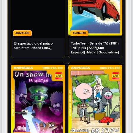
ANIMACIÓN
ANIMADAS
El espectáculo del pájaro
TurboTeen (Serie de TV) (1984)
carpintero leñoso (1957)
TVRip HD [720P][Sub
Español] [Mega] [Googledrive]