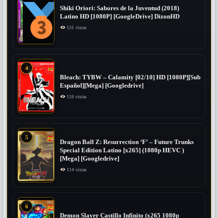
Shiki Oriori: Sabores de la Juventud (2018)
Latino HD [1080P] [GoogleDrive] DizonHD
131 vistas
4
Bleach: TYBW – Calamity [02/10] HD [1080P][Sub
Español][Mega] [Googledrive]
116 vistas
5
Dragon Ball Z: Resurrection ‘F’ – Future Trunks
Special Edition Latino [x265] (1080p HEVC )
[Mega] [Googledrive]
114 vistas
6
Demon Slayer Castillo Infinito (x265 1080p