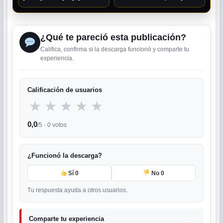
[Googledrive]
[Mega] [Googledrive]
¿Qué te pareció esta publicación?
Califica, confirma si la descarga funcionó y comparte tu
experiencia.
Calificación de usuarios
★
★
★
★
★
0,0
/5 ·
0
votos
¿Funcionó la descarga?
Sí
0
No
0
Tu respuesta ayuda a otros usuarios.
Comparte tu experiencia