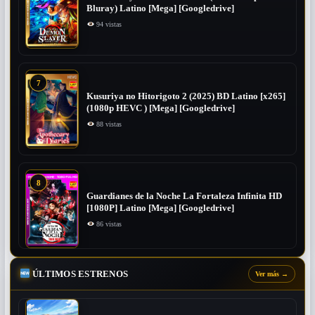
Bluray) Latino [Mega] [Googledrive]
94 vistas
7
Kusuriya no Hitorigoto 2 (2025) BD Latino [x265]
(1080p HEVC ) [Mega] [Googledrive]
88 vistas
8
Guardianes de la Noche La Fortaleza Infinita HD
[1080P] Latino [Mega] [Googledrive]
86 vistas
ÚLTIMOS ESTRENOS
Ver más
→