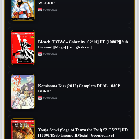
WEBRIP
05/08/2026
Bleach: TYBW – Calamity [02/10] HD [1080P][Sub
Español][Mega] [Googledrive]
05/08/2026
Kamisama Kiss (2012) Completa DUAL 1080P
BDRIP
05/08/2026
Youjo Senki (Saga of Tanya the Evil) S2 [05/??] HD
[1080P][Sub Español][Mega] [Googledrive]