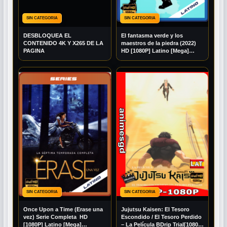
SIN CATEGORIA
SIN CATEGORIA
DESBLOQUEA EL
El fantasma verde y los
CONTENIDO 4K Y X265 DE LA
maestros de la piedra (2022)
PAGINA
HD [1080P] Latino [Mega]
[Googledrive]
SIN CATEGORIA
SIN CATEGORIA
Once Upon a Time (Erase una
Jujutsu Kaisen: El Tesoro
vez) Serie Completa HD
Escondido / El Tesoro Perdido
[1080P] Latino [Mega]
– La Película BDrip Trial[1080P]