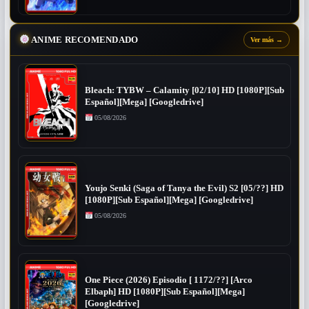
ANIME RECOMENDADO
Ver más
→
Bleach: TYBW – Calamity [02/10] HD [1080P][Sub
Español][Mega] [Googledrive]
05/08/2026
Youjo Senki (Saga of Tanya the Evil) S2 [05/??] HD
[1080P][Sub Español][Mega] [Googledrive]
05/08/2026
One Piece (2026) Episodio [ 1172/??] [Arco
Elbaph] HD [1080P][Sub Español][Mega]
[Googledrive]