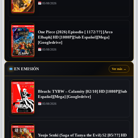
05/08/2026
One Piece (2026) Episodio [ 1172/??] [Arco
Elbaph] HD [1080P][Sub Español][Mega]
[Googledrive]
05/08/2026
EN EMISIÓN
Ver más
→
Bleach: TYBW – Calamity [02/10] HD [1080P][Sub
Español][Mega] [Googledrive]
05/08/2026
Youjo Senki (Saga of Tanya the Evil) S2 [05/??] HD