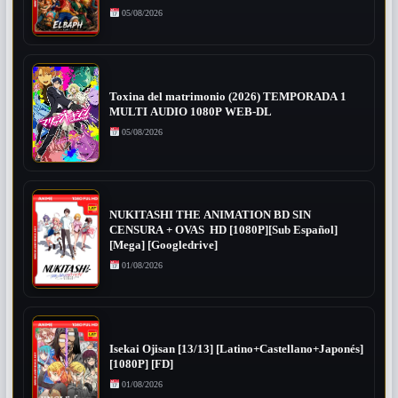
05/08/2026
Toxina del matrimonio (2026) TEMPORADA 1
MULTI AUDIO 1080P WEB-DL
05/08/2026
NUKITASHI THE ANIMATION BD SIN
CENSURA + OVAS HD [1080P][Sub Español]
[Mega] [Googledrive]
01/08/2026
Isekai Ojisan [13/13] [Latino+Castellano+Japonés]
[1080P] [FD]
01/08/2026