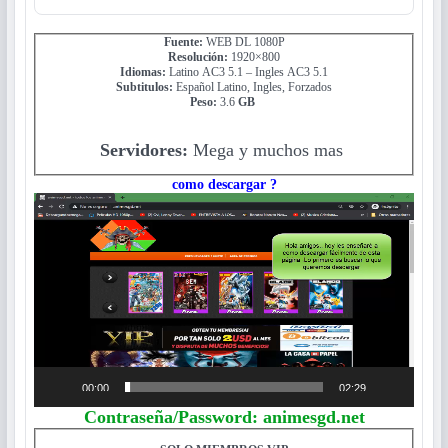
Fuente:
WEB DL 1080P
Resolución:
1920×800
Idiomas:
Latino AC3 5.1 – Ingles AC3 5.1
Subtitulos:
Español Latino, Ingles, Forzados
Peso:
3.6
GB
Servidores:
Mega y muchos mas
como descargar ?
Reproductor
de
vídeo
00:00
02:29
Contraseña/Password: animesgd.net