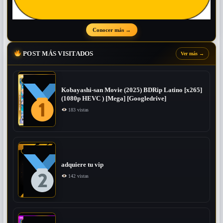
Conocer más
→
POST MÁS VISITADOS
Ver más
→
Kobayashi-san Movie (2025) BDRip Latino [x265]
(1080p HEVC ) [Mega] [Googledrive]
183 vistas
adquiere tu vip
142 vistas