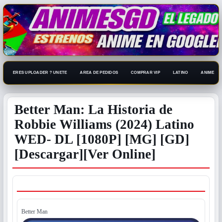
ERES UPLOADER ? UNETE
AREA DE PEDIDOS
COMPRAR VIP
LATINO
ANIME 108
Better Man: La Historia de
Robbie Williams (2024) Latino
WED- DL [1080P] [MG] [GD]
[Descargar][Ver Online]
Better Man