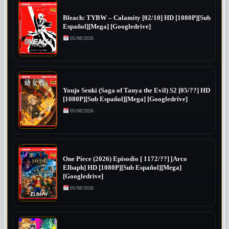
Bleach: TYBW – Calamity [02/10] HD [1080P][Sub
Español][Mega] [Googledrive]
05/08/2026
Youjo Senki (Saga of Tanya the Evil) S2 [05/??] HD
[1080P][Sub Español][Mega] [Googledrive]
05/08/2026
One Piece (2026) Episodio [ 1172/??] [Arco
Elbaph] HD [1080P][Sub Español][Mega]
[Googledrive]
05/08/2026