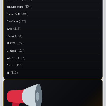
(454)
peliculas anime
(392)
Anime 720P
(227)
Castellano
(213)
x265
(133)
Drama
(129)
SERIES
(124)
Comedia
(117)
WED-DL
(116)
Accion
(116)
4k