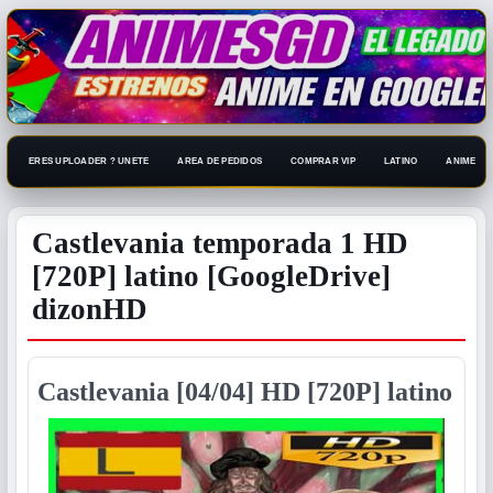
ERES UPLOADER ? UNETE
AREA DE PEDIDOS
COMPRAR VIP
LATINO
ANIME 108
Castlevania temporada 1 HD
[720P] latino [GoogleDrive]
dizonHD
Castlevania [04/04] HD [720P] latino