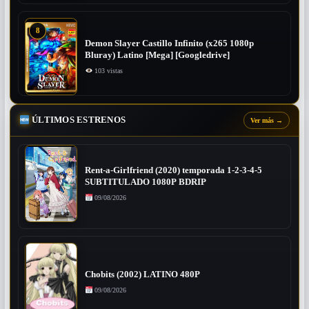
8
Demon Slayer Castillo Infinito (x265 1080p
Bluray) Latino [Mega] [Googledrive]
103 vistas
ÚLTIMOS ESTRENOS
Ver más
→
Rent-a-Girlfriend (2020) temporada 1-2-3-4-5
SUBTITULADO 1080P BDRIP
09/08/2026
Chobits (2002) LATINO 480P
09/08/2026