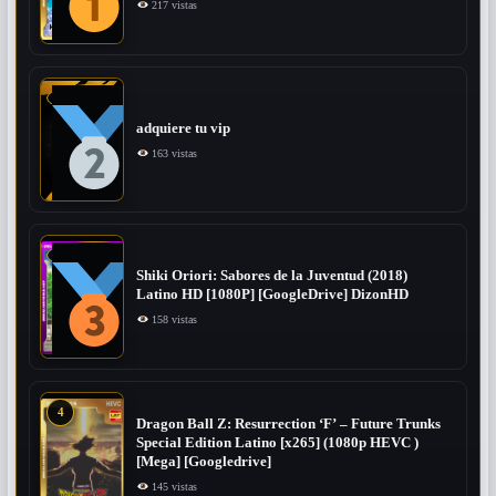
217 vistas
adquiere tu vip
163 vistas
Shiki Oriori: Sabores de la Juventud (2018)
Latino HD [1080P] [GoogleDrive] DizonHD
158 vistas
4
Dragon Ball Z: Resurrection ‘F’ – Future Trunks
Special Edition Latino [x265] (1080p HEVC )
[Mega] [Googledrive]
145 vistas