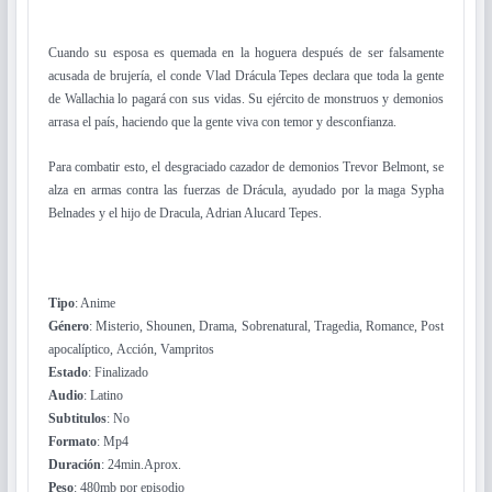
Cuando su esposa es quemada en la hoguera después de ser falsamente
acusada de brujería, el conde Vlad Drácula Tepes declara que toda la gente
de Wallachia lo pagará con sus vidas. Su ejército de monstruos y demonios
arrasa el país, haciendo que la gente viva con temor y desconfianza.
Para combatir esto, el desgraciado cazador de demonios Trevor Belmont, se
alza en armas contra las fuerzas de Drácula, ayudado por la maga Sypha
Belnades y el hijo de Dracula, Adrian Alucard Tepes.
Tipo
: Anime
Género
: Misterio, Shounen, Drama, Sobrenatural, Tragedia, Romance, Post
apocalíptico, Acción, Vampritos
Estado
: Finalizado
Audio
: Latino
Subtitulos
: No
Formato
: Mp4
Duración
: 24min.Aprox.
Peso
: 480mb por episodio