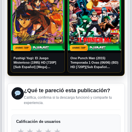
ANIME 720P
ANIME 720P
Fushigi Yugi: El Juego
One Punch Man (2015)
Misterioso (1995) HD [720P]
Temporada 1 Ovas (06/06) (BD)
[Sub Español] [Mega]
HD [720P][Sub Español
[Googledrive]
[Googledrive]
¿Qué te pareció esta publicación?
Califica, confirma si la descarga funcionó y comparte tu
experiencia.
Calificación de usuarios
★
★
★
★
★