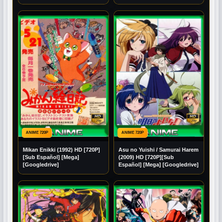
[Mega] [Googledrive]
ANIME 720P
ANIME 720P
Mikan Enikki (1992) HD [720P]
Asu no Yuishi / Samurai Harem
[Sub Español] [Mega]
(2009) HD [720P][Sub
[Googledrive]
Español] [Mega] [Googledrive]