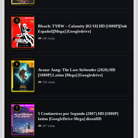
5
Bleach: TYBW – Calamity [02/10] HD [1080P][Sub
Español][Mega] [Googledrive]
140 vistas
6
Avatar Aang: The Last Airbender (2026) HD
[1080P] Latino [Mega] [Googledrive]
120 vistas
7
5 Centimetros por Segundo (2007) ​HD [1080P]
latino [GoogleDrive-Mega] dizonHD
107 vistas