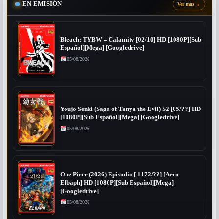
EN EMISIÓN
Ver más
→
Bleach: TYBW – Calamity [02/10] HD [1080P][Sub
Español][Mega] [Googledrive]
05/08/2026
Youjo Senki (Saga of Tanya the Evil) S2 [05/??] HD
[1080P][Sub Español][Mega] [Googledrive]
05/08/2026
One Piece (2026) Episodio [ 1172/??] [Arco
Elbaph] HD [1080P][Sub Español][Mega]
[Googledrive]
05/08/2026