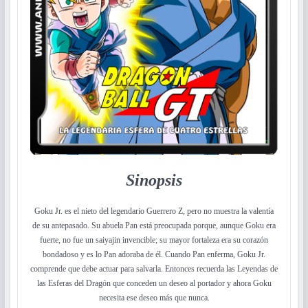
Sinopsis
Goku Jr. es el nieto del legendario Guerrero Z, pero no muestra la valentía
de su antepasado. Su abuela Pan está preocupada porque, aunque Goku era
fuerte, no fue un saiyajin invencible; su mayor fortaleza era su corazón
bondadoso y es lo Pan adoraba de él. Cuando Pan enferma, Goku Jr.
comprende que debe actuar para salvarla. Entonces recuerda las Leyendas de
las Esferas del Dragón que conceden un deseo al portador y ahora Goku
necesita ese deseo más que nunca.