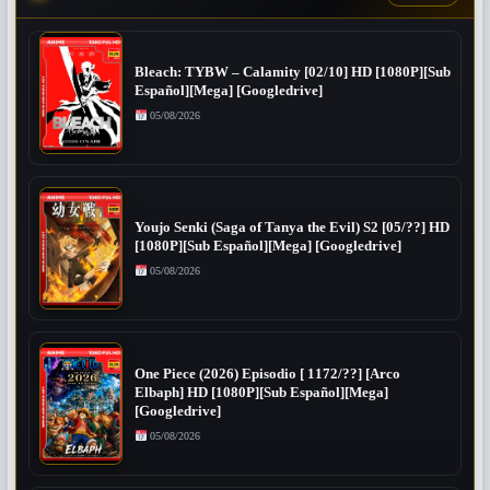
Bleach: TYBW – Calamity [02/10] HD [1080P][Sub
Español][Mega] [Googledrive]
05/08/2026
Youjo Senki (Saga of Tanya the Evil) S2 [05/??] HD
[1080P][Sub Español][Mega] [Googledrive]
05/08/2026
One Piece (2026) Episodio [ 1172/??] [Arco
Elbaph] HD [1080P][Sub Español][Mega]
[Googledrive]
05/08/2026