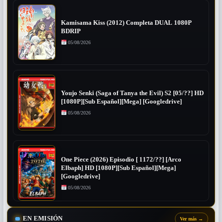
Kamisama Kiss (2012) Completa DUAL 1080P
BDRIP
05/08/2026
Youjo Senki (Saga of Tanya the Evil) S2 [05/??] HD
[1080P][Sub Español][Mega] [Googledrive]
05/08/2026
One Piece (2026) Episodio [ 1172/??] [Arco
Elbaph] HD [1080P][Sub Español][Mega]
[Googledrive]
05/08/2026
EN EMISIÓN
Ver más
→