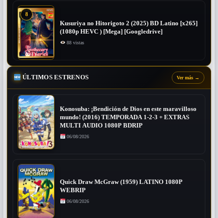
8
Kusuriya no Hitorigoto 2 (2025) BD Latino [x265]
(1080p HEVC ) [Mega] [Googledrive]
88 vistas
ÚLTIMOS ESTRENOS
Ver más
→
Konosuba: ¡Bendición de Dios en este maravilloso
mundo! (2016) TEMPORADA 1-2-3 + EXTRAS
MULTI AUDIO 1080P BDRIP
06/08/2026
Quick Draw McGraw (1959) LATINO 1080P
WEBRIP
06/08/2026