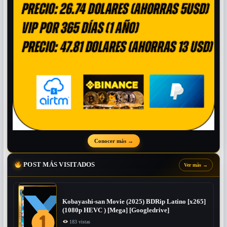
Conocer más
→
POST MÁS VISITADOS
Ver más
→
Kobayashi-san Movie (2025) BDRip Latino [x265]
(1080p HEVC ) [Mega] [Googledrive]
183 vistas