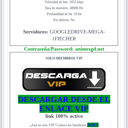
Velocidad de bits: 1053 kbps
Tasa de muestreo: 48000 Hz
Profundidad de bit: 16 bit
Por defecto: No
Servidores:
GOOGLEDRIVE-MEGA-
1FIECHER
Contraseña/Password: animesgd.net
SOLO MIEMBROS VIP
DESCARGAR DESDE EL
ENLACE VIP
link 100% activo
AQUI
¿Aún no eres VIP? Conoce los beneficios