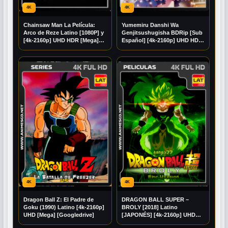
4K
4K
Chainsaw Man La Película:
Yumemiru Danshi Wa
Arco de Reze Latino [1080P] y
Genjitsushugisha BDRip [Sub
[4k-2160p] UHD HDR [Mega]
Español] [4k-2160p] UHD HDR
[Googledrive]
[Mega] [Googledrive]
4K
4K
Dragon Ball Z: El Padre de
DRAGON BALL SUPER –
Goku (1990) Latino [4k-2160p]
BROLY [2018] Latino
UHD [Mega] [Googledrive]
[JAPONÉS] [4k-2160p] UHD
Mediafire] [Mega]