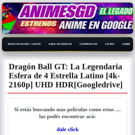
ERES UPLOADER ? UNETE
AREA DE PEDIDOS
COMPRAR VIP
LATINO
ANIME 108
Dragón Ball GT: La Legendaria
Esfera de 4 Estrella Latino [4k-
2160p] UHD HDR[Googledrive]
Si estás buscando mas peliculas como estas …
las podés encontrar acá:
dale click