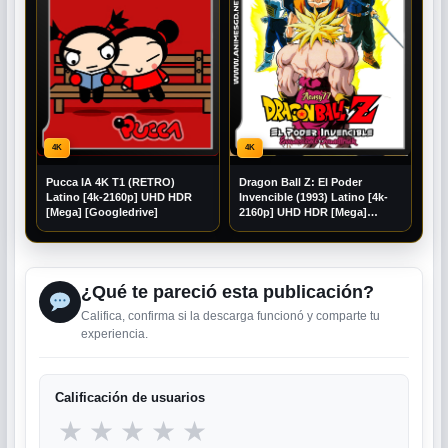
4K
4K
Pucca IA 4K T1 (RETRO)
Dragon Ball Z: El Poder
Latino [4k-2160p] UHD HDR
Invencible (1993) Latino [4k-
[Mega] [Googledrive]
2160p] UHD HDR [Mega]
[Googledrive]
¿Qué te pareció esta publicación?
Califica, confirma si la descarga funcionó y comparte tu
experiencia.
Calificación de usuarios
★
★
★
★
★