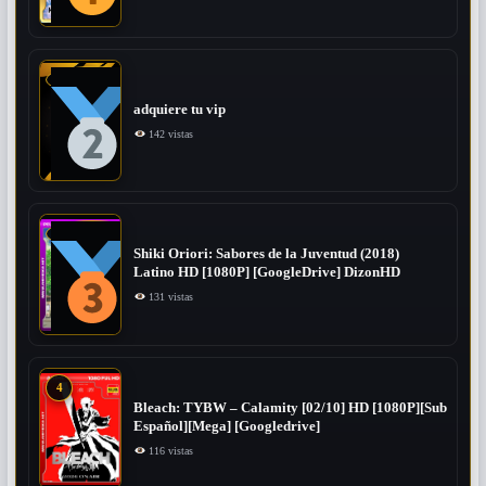
adquiere tu vip
142 vistas
Shiki Oriori: Sabores de la Juventud (2018)
Latino HD [1080P] [GoogleDrive] DizonHD
131 vistas
4
Bleach: TYBW – Calamity [02/10] HD [1080P][Sub
Español][Mega] [Googledrive]
116 vistas