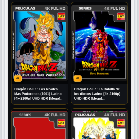
4K
4K
Dragón Ball Z: Los Rivales
Dragon Ball Z: La Batalla de
Más Poderosos (1991) Latino
los dioses Latino [4k-2160p]
[4k-2160p] UHD HDR [Mega]
UHD HDR [Mega]
[Googledrive]
[Googledrive]