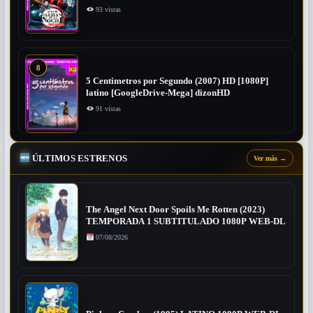
93 vistas
8
5 Centimetros por Segundo (2007) ​HD [1080P]
latino [GoogleDrive-Mega] dizonHD
91 vistas
ÚLTIMOS ESTRENOS
Ver más
→
The Angel Next Door Spoils Me Rotten (2023)
TEMPORADA 1 SUBTITULADO 1080P WEB-DL
07/08/2026