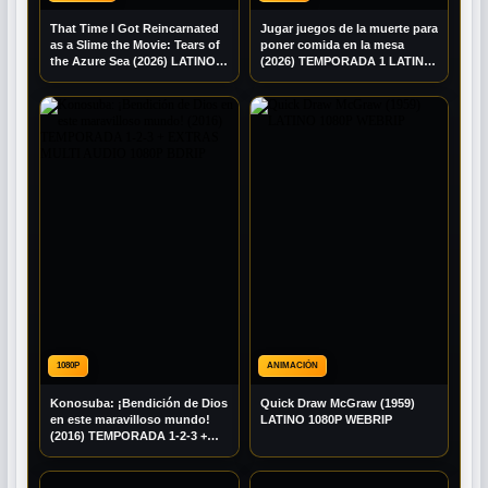
That Time I Got Reincarnated
Jugar juegos de la muerte para
as a Slime the Movie: Tears of
poner comida en la mesa
the Azure Sea (2026) LATINO
(2026) TEMPORADA 1 LATINO
1080P WEB-DL
1080P BRRIP
1080P
ANIMACIÓN
Konosuba: ¡Bendición de Dios
Quick Draw McGraw (1959)
en este maravilloso mundo!
LATINO 1080P WEBRIP
(2016) TEMPORADA 1-2-3 +
EXTRAS MULTI AUDIO 1080P
BDRIP