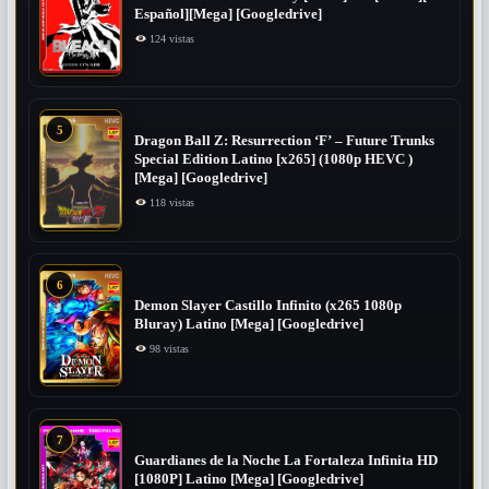
Español][Mega] [Googledrive]
124 vistas
5
Dragon Ball Z: Resurrection ‘F’ – Future Trunks
Special Edition Latino [x265] (1080p HEVC )
[Mega] [Googledrive]
118 vistas
6
Demon Slayer Castillo Infinito (x265 1080p
Bluray) Latino [Mega] [Googledrive]
98 vistas
7
Guardianes de la Noche La Fortaleza Infinita HD
[1080P] Latino [Mega] [Googledrive]