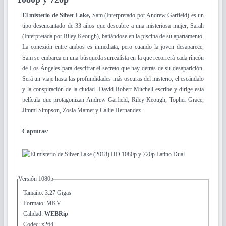
El misterio de Silver Lake,
Sam (Interpretado por Andrew Garfield) es un
tipo desencantado de 33 años que descubre a una misteriosa mujer, Sarah
(Interpretada por Riley Keough), bañándose en la piscina de su apartamento.
La conexión entre ambos es inmediata, pero cuando la joven desaparece,
Sam se embarca en una búsqueda surrealista en la que recorrerá cada rincón
de Los Ángeles para descifrar el secreto que hay detrás de su desaparición.
Será un viaje hasta las profundidades más oscuras del misterio, el escándalo
y la conspiración de la ciudad. David Robert Mitchell escribe y dirige esta
película que protagonizan Andrew Garfield, Riley Keough, Topher Grace,
Jimmi Simpson, Zosia Mamet y Callie Hernandez.
Capturas
:
Versión 1080p
Tamaño: 3.27 Gigas
Formato: MKV
Calidad:
WEBRip
Codec: x264