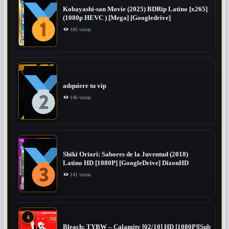
Kobayashi-san Movie (2025) BDRip Latino [x265]
(1080p HEVC ) [Mega] [Googledrive]
185 vistas
adquiere tu vip
146 vistas
Shiki Oriori: Sabores de la Juventud (2018)
Latino HD [1080P] [GoogleDrive] DizonHD
141 vistas
4
Bleach: TYBW – Calamity [02/10] HD [1080P][Sub