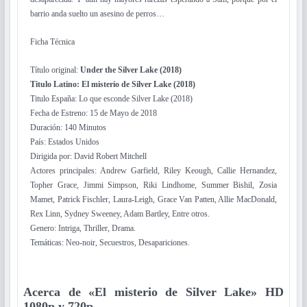
barrio anda suelto un asesino de perros…
Ficha Técnica
Título original:
Under the Silver Lake (2018)
Titulo Latino: El misterio de Silver Lake (2018)
Titulo España: Lo que esconde Silver Lake (2018)
Fecha de Estreno: 15 de Mayo de 2018
Duración: 140 Minutos
País: Estados Unidos
Dirigida por: David Robert Mitchell
Actores principales: Andrew Garfield, Riley Keough, Callie Hernandez,
Topher Grace, Jimmi Simpson, Riki Lindhome, Summer Bishil, Zosia
Mamet, Patrick Fischler, Laura-Leigh, Grace Van Patten, Allie MacDonald,
Rex Linn, Sydney Sweeney, Adam Bartley, Entre otros.
Genero: Intriga, Thriller, Drama.
Temáticas: Neo-noir, Secuestros, Desapariciones.
Acerca de «El misterio de Silver Lake» HD
1080p y 720p