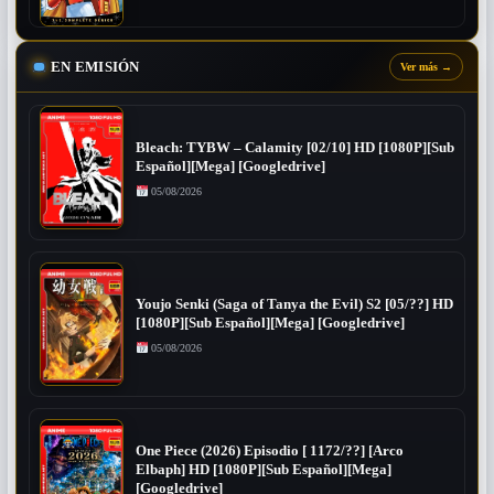
EN EMISIÓN
Ver más
→
Bleach: TYBW – Calamity [02/10] HD [1080P][Sub
Español][Mega] [Googledrive]
05/08/2026
Youjo Senki (Saga of Tanya the Evil) S2 [05/??] HD
[1080P][Sub Español][Mega] [Googledrive]
05/08/2026
One Piece (2026) Episodio [ 1172/??] [Arco
Elbaph] HD [1080P][Sub Español][Mega]
[Googledrive]