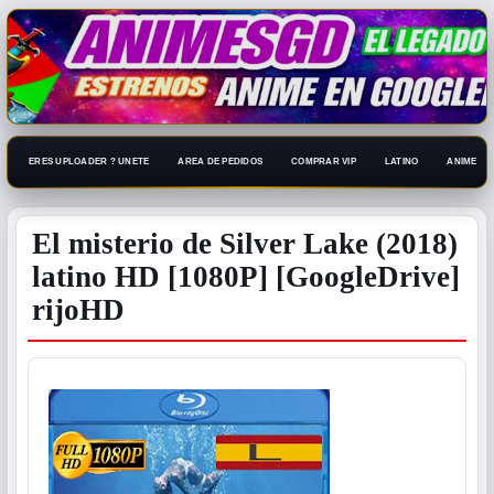
ERES UPLOADER ? UNETE
AREA DE PEDIDOS
COMPRAR VIP
LATINO
ANIME 108
El misterio de Silver Lake (2018)
latino HD [1080P] [GoogleDrive]
rijoHD