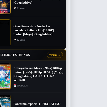
[Googledrive]
85 vistas
Guardianes de la Noche La
Fortaleza Infinita HD [1080P]
Latino [Mega] [Googledrive]
82 vistas
LTIMOS ESTRENOS
Ver más
→
Kobayashi-san Movie (2025) BDRip
Latino [x265] (1080p HEVC ) [Mega]
[Googledrive] LATINO OTRA
WEB-DL
05/08/2026
Fantasma espacial (1966) LATINO