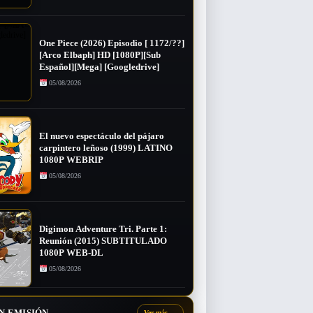
One Piece (2026) Episodio [ 1172/??]
[Arco Elbaph] HD [1080P][Sub
Español][Mega] [Googledrive]
05/08/2026
El nuevo espectáculo del pájaro
carpintero leñoso (1999) LATINO
1080P WEBRIP
05/08/2026
Digimon Adventure Tri. Parte 1:
Reunión (2015) SUBTITULADO
1080P WEB-DL
05/08/2026
N EMISIÓN
Ver más
→