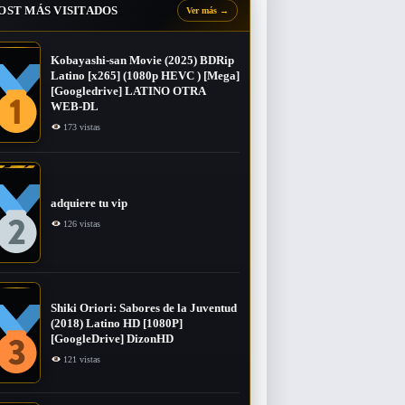
OST MÁS VISITADOS
Ver más
→
Kobayashi-san Movie (2025) BDRip
Latino [x265] (1080p HEVC ) [Mega]
[Googledrive] LATINO OTRA
WEB-DL
173 vistas
adquiere tu vip
126 vistas
Shiki Oriori: Sabores de la Juventud
(2018) Latino HD [1080P]
[GoogleDrive] DizonHD
121 vistas