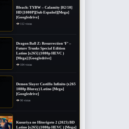
Bleach: TYBW – Calamity [02/10]
HD [1080P][Sub Español][Mega]
[Googledrive]
112 vistas
Dragon Ball Z: Resurrection ‘F’ –
Future Trunks Special Edition
Latino [x265] (1080p HEVC )
[Mega] [Googledrive]
104 vistas
Demon Slayer Castillo Infinito (x265
1080p Bluray) Latino [Mega]
[Googledrive]
90 vistas
Kusuriya no Hitorigoto 2 (2025) BD
Latino [x265] (1080p HEVC ) [Mega]