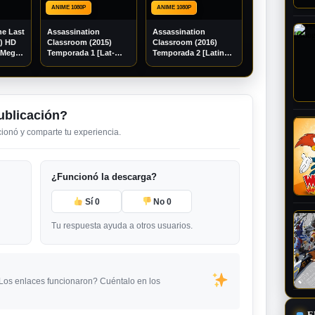
ANIME 1080P
ANIME 1080P
he Last
Assassination
Assassination
6) HD
Classroom (2015)
Classroom (2016)
[Mega]
Temporada 1 [Lat-
Temporada 2 [Latino]
Jap] [1080p]
[1080p] [GoogleDrive]
[GoogleDrive]
ublicación?
ncionó y comparte tu experiencia.
¿Funcionó la descarga?
Sí
0
No
0
Tu respuesta ayuda a otros usuarios.
¿Los enlaces funcionaron? Cuéntalo en los
E