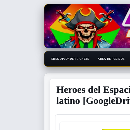
ERES UPLOADER ? UNETE
AREA DE PEDIDOS
Heroes del Espac
latino [GoogleDr