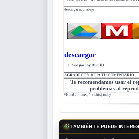
descargar aqui abajo
descargar
Subido por:
by RijoHD
AGRADECE Y DEJA TU COMENTARIO
Te recomendamos usar el r
problemas al reprodu
Visited 25 times, 1 visit(s) today
TAMBIÉN TE PUEDE INTERE