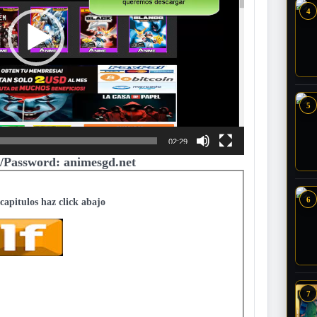
4
5
02:29
/Password: animesgd.net
6
 capitulos haz click abajo
7