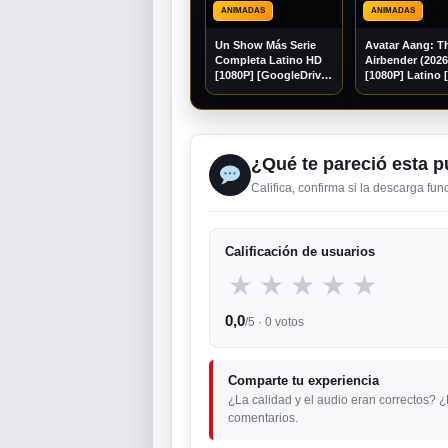
ANIMADAS
ANIMADAS
Un Show Más Serie
Avatar Aang: T
Completa Latino HD
Airbender (202
[1080P] [GoogleDrive]
[1080P] Latino 
Madara95
[Googledrive]
¿Qué te pareció esta p
Califica, confirma si la descarga fu
Calificación de usuarios
★
★
★
★
★
0,0
/5 ·
0
votos
Comparte tu experiencia
¿La calidad y el audio eran correctos? 
comentarios.