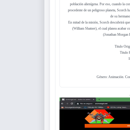
población alienígena. Por eso, cuando la c
procedente de un peligroso planeta, Scorch h
de su hermano
En mitad de la misión, Scorch descubrirá que
(William Shatner), el cual planea acabar c
(Jonathan Morgan Hei
Titulo Orig
Titulo
Género: Animación. Comed
Reproductor
de
vídeo