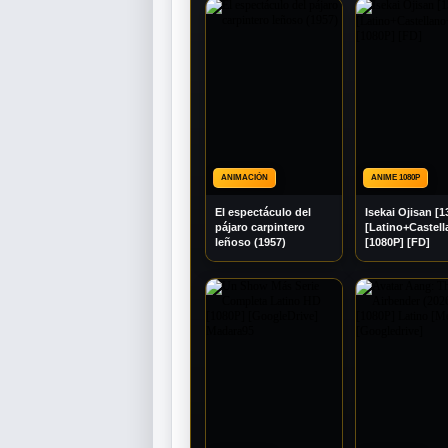
ANIMACIÓN
ANIME 1080P
El espectáculo del
Isekai Ojisan [1
pájaro carpintero
[Latino+Castel
leñoso (1957)
[1080P] [FD]