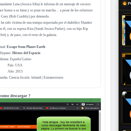
P
omandante Lena (Jessica Alba) le informa de un mensaje de socorro
ace honor a su fama y se pone en marcha… a pesar de los esfuerzos
 Gary (Rob Corddry) por detenerlo.
 ha sido víctima de una trampa orquestada por el diabólico Shanker
on él, con su esposa Kira (Sarah Jessica Parker), con su hijo Kip
t) y, de paso, con el resto de la galaxia.
inal:
Escape from Planet Earth
 Hispano:
Héroes del Espacio
Idioma:
Español Latino
País: USA
Año: 2013
ia. Ciencia ficción. Infantil | Extraterrestres
como descargar ?