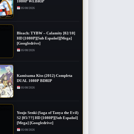
1080P WEBRIP
05/08/2026
Bleach: TYBW – Calamity [02/10]
HD [1080P][Sub Español][Mega]
[Googledrive]
05/08/2026
Kamisama Kiss (2012) Completa
DUAL 1080P BDRIP
05/08/2026
Youjo Senki (Saga of Tanya the Evil)
S2 [05/??] HD [1080P][Sub Español]
[Mega] [Googledrive]
05/08/2026