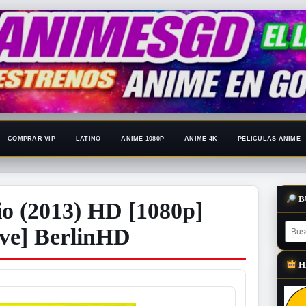
COMPRAR VIP
LATINO
ANIME 1080P
ANIME 4K
PELICULAS ANIME
B
io (2013) HD [1080p]
ive] BerlinHD
H