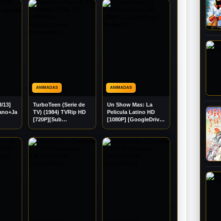
ANIMADAS
ANIMADAS
3/13]
TurboTeen (Serie de
Un Show Mas: La
lano+Japonés]
TV) (1984) TVRip HD
Pelicula Latino HD
[720P][Sub
[1080P] [GoogleDrive]
Español] [Mega]
Madara95
[Googledrive]