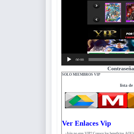
00:00
Contraseña
SOLO MIEMBROS VIP
lista de
Ver Enlaces Vip
¿Aún no eres VIP? Conoce los beneficios AQUi