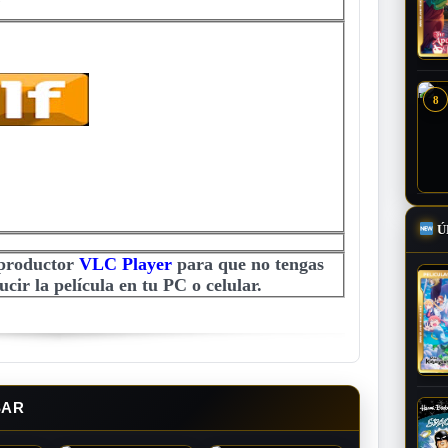
8
Ú
eproductor
VLC Player
para que no tengas
cir la película en tu PC o celular.
SAR