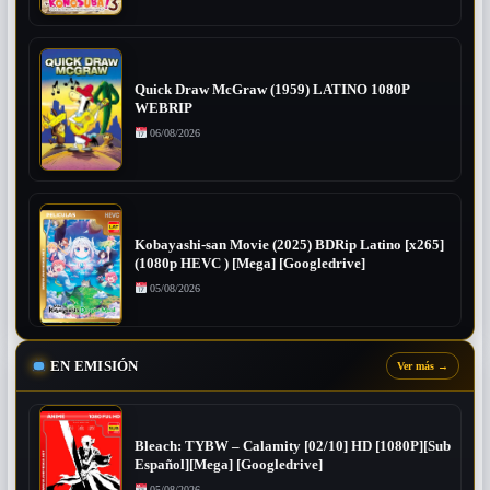
Quick Draw McGraw (1959) LATINO 1080P
WEBRIP
06/08/2026
Kobayashi-san Movie (2025) BDRip Latino [x265]
(1080p HEVC ) [Mega] [Googledrive]
05/08/2026
EN EMISIÓN
Ver más
→
Bleach: TYBW – Calamity [02/10] HD [1080P][Sub
Español][Mega] [Googledrive]
05/08/2026