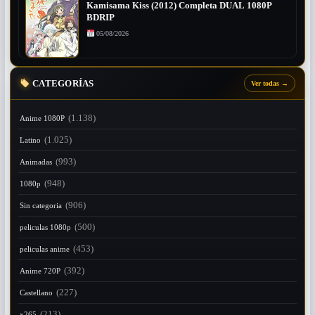
Kamisama Kiss (2012) Completa DUAL 1080P
BDRIP
05/08/2026
CATEGORÍAS
Ver todas
→
(1.138)
Anime 1080P
(1.025)
Latino
(993)
Animadas
(948)
1080p
(906)
Sin categoria
(500)
peliculas 1080p
(453)
peliculas anime
(392)
Anime 720P
(227)
Castellano
(213)
x265