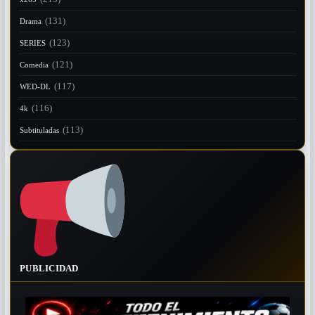
(131)
Drama
(123)
SERIES
(121)
Comedia
(117)
WED-DL
(116)
4k
(113)
Subtituladas
PUBLICIDAD