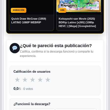
ANIMACIÓN
X265
Quick Draw McGraw (1959)
Kobayashi-san Movie (2025)
LATINO 1080P WEBRIP
BDRip Latino [x265] (1080p
HEVC ) [Mega] [Googledrive]
¿Qué te pareció esta publicación?
Califica, confirma si la descarga funcionó y comparte tu
experiencia.
Calificación de usuarios
★
★
★
★
★
0,0
/5 ·
0
votos
¿Funcionó la descarga?