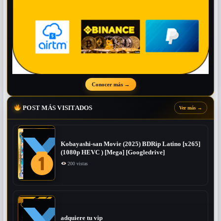
Conocer más
→
POST MÁS VISITADOS
Ver más
→
Kobayashi-san Movie (2025) BDRip Latino [x265]
(1080p HEVC ) [Mega] [Googledrive]
200 vistas
adquiere tu vip