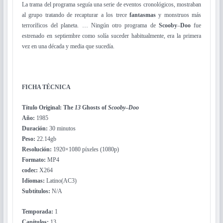
La trama del programa seguía una serie de eventos cronológicos, mostraban
al grupo tratando de recapturar a los trece
fantasmas
y monstruos más
terroríficos del planeta. … Ningún otro programa de
Scooby
–
Doo
fue
estrenado en septiembre como solía suceder habitualmente, era la primera
vez en una década y media que sucedía.
FICHA TÉCNICA
Título Original:
The
13
Ghosts of
Scooby
–
Doo
Año:
1985
Duración:
30 minutos
Peso:
22.14gb
Resolución:
1920×1080 píxeles​
(1080p)
Formato:
MP4
codec:
X264
Idiomas:
Latino(AC3)
Subtítulos:
N/A
Temporada:
1
Capítulos:
13