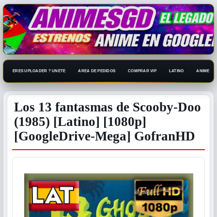
ERES UPLOADER ? UNETE
AREA DE PEDIDOS
COMPRAR VIP
LATINO
ANIME 108
Los 13 fantasmas de Scooby-Doo
(1985) [Latino] [1080p]
[GoogleDrive-Mega] GofranHD