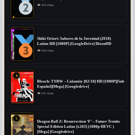
154 vistas
Shiki Oriori: Sabores de la Juventud (2018)
Latino HD [1080P] [GoogleDrive] DizonHD
144 vistas
4
Bleach: TYBW – Calamity [02/10] HD [1080P][Sub
Español][Mega] [Googledrive]
131 vistas
5
Dragon Ball Z: Resurrection ‘F’ – Future Trunks
Special Edition Latino [x265] (1080p HEVC )
[Mega] [Googledrive]