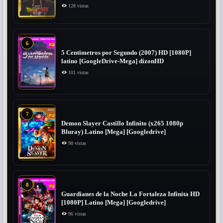
128 vistas
6
5 Centimetros por Segundo (2007) ​HD [1080P]
latino [GoogleDrive-Mega] dizonHD
101 vistas
7
Demon Slayer Castillo Infinito (x265 1080p
Bluray) Latino [Mega] [Googledrive]
98 vistas
8
Guardianes de la Noche La Fortaleza Infinita HD
[1080P] Latino [Mega] [Googledrive]
96 vistas