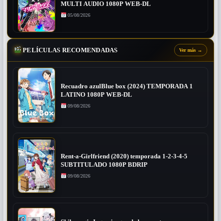
MULTI AUDIO 1080P WEB-DL
05/08/2026
PELÍCULAS RECOMENDADAS
Ver más
→
Recuadro azulBlue box (2024) TEMPORADA 1
LATINO 1080P WEB-DL
09/08/2026
Rent-a-Girlfriend (2020) temporada 1-2-3-4-5
SUBTITULADO 1080P BDRIP
09/08/2026