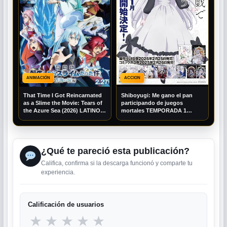
ANIMACIÓN
ACCION
That Time I Got Reincarnated
Shiboyugi: Me gano el pan
as a Slime the Movie: Tears of
participando de juegos
the Azure Sea (2026) LATINO
mortales TEMPORADA 1
1080P WEB-DL
LATINO 1080P BRRIP
¿Qué te pareció esta publicación?
Califica, confirma si la descarga funcionó y comparte tu
experiencia.
Calificación de usuarios
★
★
★
★
★