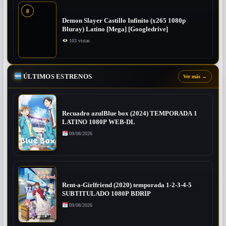
8
Demon Slayer Castillo Infinito (x265 1080p
Bluray) Latino [Mega] [Googledrive]
103 vistas
ÚLTIMOS ESTRENOS
Ver más
→
Recuadro azulBlue box (2024) TEMPORADA 1
LATINO 1080P WEB-DL
09/08/2026
Rent-a-Girlfriend (2020) temporada 1-2-3-4-5
SUBTITULADO 1080P BDRIP
09/08/2026