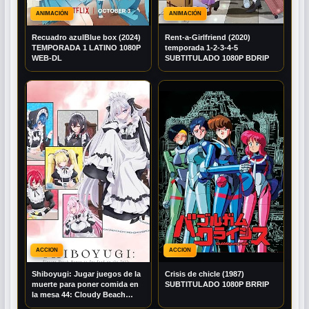
ANIMACIÓN
ANIMACIÓN
Recuadro azulBlue box (2024)
Rent-a-Girlfriend (2020)
TEMPORADA 1 LATINO 1080P
temporada 1-2-3-4-5
WEB-DL
SUBTITULADO 1080P BDRIP
ACCION
ACCION
Shiboyugi: Jugar juegos de la
Crisis de chicle (1987)
muerte para poner comida en
SUBTITULADO 1080P BRRIP
la mesa 44: Cloudy Beach
(2026) MULTI AUDIO 1080P