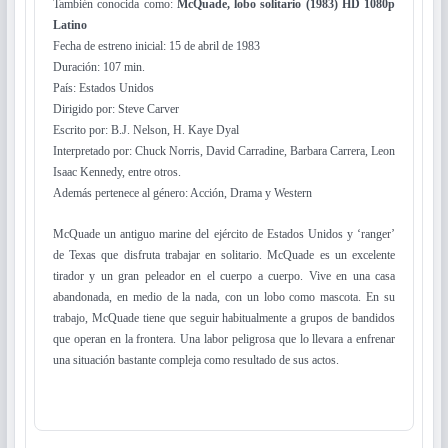
También conocida como:
McQuade, lobo solitario (1983) HD 1080p
Latino
Fecha de estreno inicial: 15 de abril de 1983
Duración: 107 min.
País: Estados Unidos
Dirigido por: Steve Carver
Escrito por: B.J. Nelson, H. Kaye Dyal
Interpretado por: Chuck Norris, David Carradine, Barbara Carrera, Leon
Isaac Kennedy, entre otros.
Además pertenece al género: Acción, Drama y Western
McQuade un antiguo marine del ejército de Estados Unidos y ‘ranger’
de Texas que disfruta trabajar en solitario. McQuade es un excelente
tirador y un gran peleador en el cuerpo a cuerpo. Vive en una casa
abandonada, en medio de la nada, con un lobo como mascota. En su
trabajo, McQuade tiene que seguir habitualmente a grupos de bandidos
que operan en la frontera. Una labor peligrosa que lo llevara a enfrenar
una situación bastante compleja como resultado de sus actos.