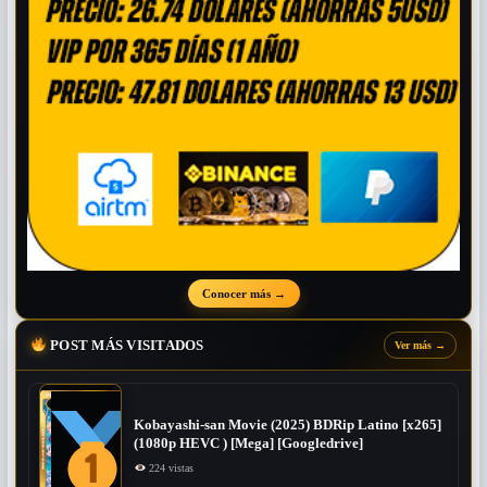
Conocer más
→
POST MÁS VISITADOS
Ver más
→
Kobayashi-san Movie (2025) BDRip Latino [x265]
(1080p HEVC ) [Mega] [Googledrive]
224 vistas