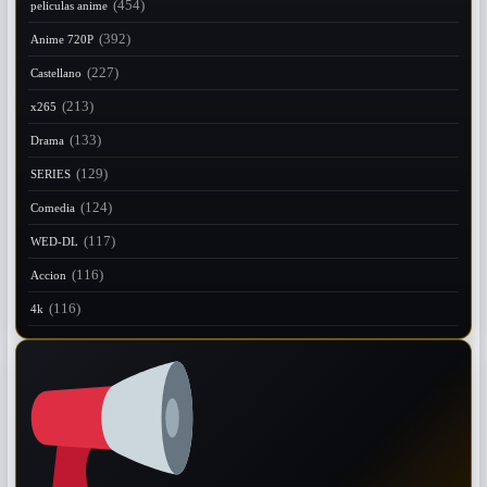
(454)
peliculas anime
(392)
Anime 720P
(227)
Castellano
(213)
x265
(133)
Drama
(129)
SERIES
(124)
Comedia
(117)
WED-DL
(116)
Accion
(116)
4k