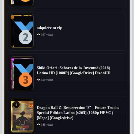
adquiere tu vip
167 vistas
Shiki Oriori: Sabores de la Juventud (2018)
Latino HD [1080P] [GoogleDrive] DizonHD
159 vistas
4
Dragon Ball Z: Resurrection ‘F’ – Future Trunks
Special Edition Latino [x265] (1080p HEVC )
[Mega] [Googledrive]
148 vistas