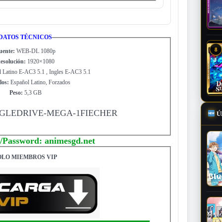
DATOS TÉCNICOS
8
uente:
WEB-DL 1080p
esolución:
1920×1080
 Latino E-AC3 5.1 , Ingles E-AC3 5.1
los:
Español Latino, Forzados
Peso:
5,3 GB
LEDRIVE-MEGA-1FIECHER
Ú
/Password: animesgd.net
OLO MIEMBROS VIP