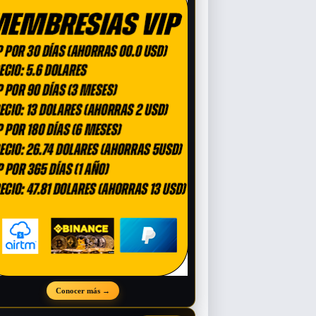
Conocer más
→