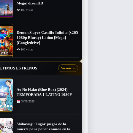
Mega] dizonHD
102 vistas
Demon Slayer Castillo Infinito (x265
1080p Bluray) Latino [Mega]
[Googledrive]
100 vistas
LTIMOS ESTRENOS
Ver más
→
Ao No Hako (Blue Box) (2024)
TEMPORADA 1 LATINO 1080P
08/08/2026
Shiboyugi: Jugar juegos de la
muerte para poner comida en la