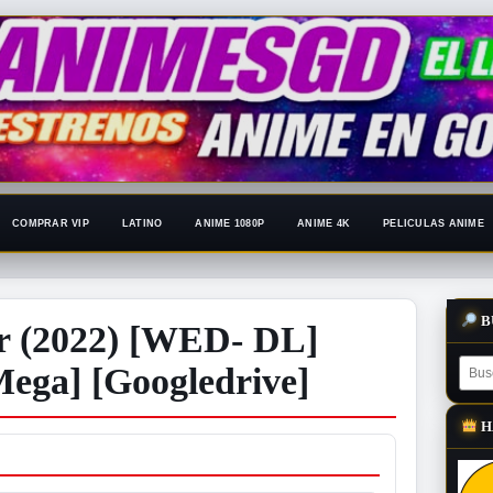
COMPRAR VIP
LATINO
ANIME 1080P
ANIME 4K
PELICULAS ANIME
B
r (2022) [WED- DL]
Mega] [Googledrive]
H