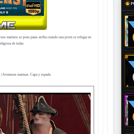
P
ruos marinos se pone patas arriba cuando una joven se refugia en
eligrosa de todas.
 | Aventuras marinas. Capa y espada