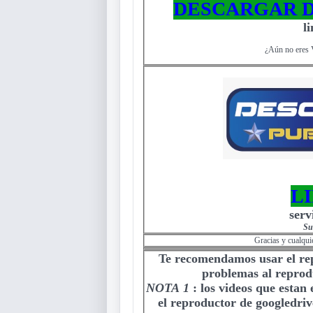
DESCARGAR D
l
¿Aún no eres 
L
serv
Su
Gracias y cualqui
Te recomendamos usar el r
problemas al reprodu
NOTA 1
:
los videos que estan
el reproductor de googledriv