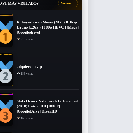
OST MÁS VISITADOS
Ver más
→
Kobayashi-san Movie (2025) BDRip
Latino [x265] (1080p HEVC ) [Mega]
[Googledrive]
213 vistas
adquiere tu vip
156 vistas
Shiki Oriori: Sabores de la Juventud
(2018) Latino HD [1080P]
[GoogleDrive] DizonHD
150 vistas