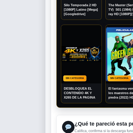
Silo Temporada 2 HD
The Master (Ser
[1080P] Latino [Mega]
TV) S01 (1984) 
[Googledrive]
ray HD [1080P]
Español][Mega]
[Googledrive]
SIN CATEGORIA
SIN CATEGORIA
DESBLOQUEA EL
El fantasma ver
CONTENIDO 4K Y
los maestros de
X265 DE LA PAGINA
piedra (2022) H
[1080P] Latino 
[Googledrive]
¿Qué te pareció esta p
Califica, confirma si la descarga fu