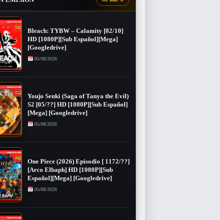
Bleach: TYBW – Calamity [02/10]
HD [1080P][Sub Español][Mega]
[Googledrive]
05/08/2026
Youjo Senki (Saga of Tanya the Evil)
S2 [05/??] HD [1080P][Sub Español]
[Mega] [Googledrive]
05/08/2026
One Piece (2026) Episodio [ 1172/??]
[Arco Elbaph] HD [1080P][Sub
Español][Mega] [Googledrive]
05/08/2026