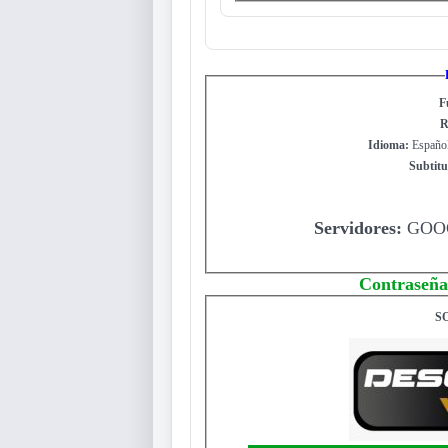
F
R
Idioma:
Español
Subtitu
Servidores:
GOOG
Contraseña
S