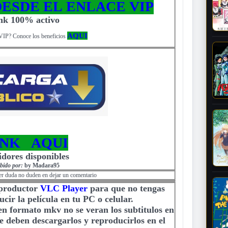
ESDE EL ENLACE VIP
ink 100% activo
AQUI
VIP? Conoce los beneficios
INK AQUI
idores disponibles
bido por:
by Madara95
er duda no duden en dejar un comentario
eproductor
VLC Player
para que no tengas
cir la película en tu PC o celular.
 en formato mkv no se veran los subtitulos en
e deben descargarlos y reproducirlos en el