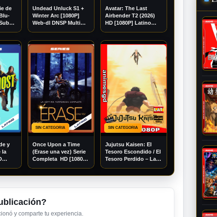
ie de
Undead Unluck S1 +
Avatar: The Last
Blu-
Winter Arc [1080P]
Airbender T2 (2026)
[Sub
Web-dl DNSP Multi
HD [1080P] Latino
[Googledrive]
[Googledrive]
SIN CATEGORIA
SIN CATEGORIA
de y
Once Upon a Time
Jujutsu Kaisen: El
 la
(Erase una vez) Serie
Tesoro Escondido / El
D
Completa HD [1080P]
Tesoro Perdido – La
[Mega]
Latino [Mega]
Película BDrip
[Googledrive]
Trial[1080P] [Mega]
[Googledrive]
ublicación?
ncionó y comparte tu experiencia.