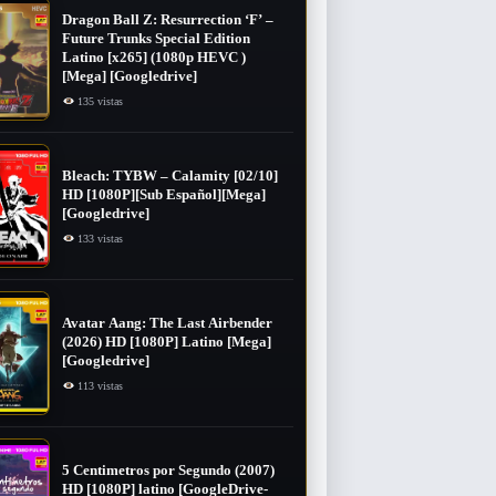
Dragon Ball Z: Resurrection ‘F’ –
Future Trunks Special Edition
Latino [x265] (1080p HEVC )
[Mega] [Googledrive]
135 vistas
Bleach: TYBW – Calamity [02/10]
HD [1080P][Sub Español][Mega]
[Googledrive]
133 vistas
Avatar Aang: The Last Airbender
(2026) HD [1080P] Latino [Mega]
[Googledrive]
113 vistas
5 Centimetros por Segundo (2007) ​
HD [1080P] latino [GoogleDrive-