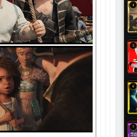
4
5
6
7