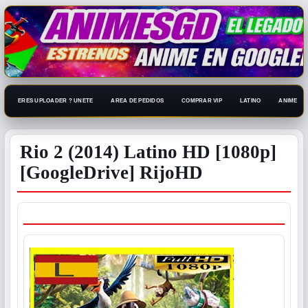
ERES UPLOADER ? UNETE
AREA DE PEDIDOS
COMPRAR VIP
LATINO
ANIME 108
Rio 2 (2014) Latino HD [1080p]
[GoogleDrive] RijoHD