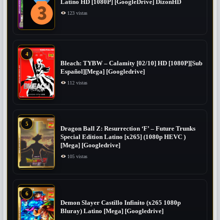
Latino HD [1080P] [GoogleDrive] DizonHD
123 vistas
4
Bleach: TYBW – Calamity [02/10] HD [1080P][Sub
Español][Mega] [Googledrive]
112 vistas
5
Dragon Ball Z: Resurrection ‘F’ – Future Trunks
Special Edition Latino [x265] (1080p HEVC )
[Mega] [Googledrive]
105 vistas
6
Demon Slayer Castillo Infinito (x265 1080p
Bluray) Latino [Mega] [Googledrive]