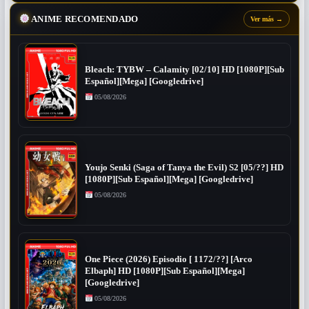
ANIME RECOMENDADO
Ver más
→
Bleach: TYBW – Calamity [02/10] HD [1080P][Sub
Español][Mega] [Googledrive]
05/08/2026
Youjo Senki (Saga of Tanya the Evil) S2 [05/??] HD
[1080P][Sub Español][Mega] [Googledrive]
05/08/2026
One Piece (2026) Episodio [ 1172/??] [Arco
Elbaph] HD [1080P][Sub Español][Mega]
[Googledrive]
05/08/2026