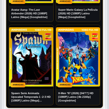
ANIMADAS
ANIMADAS
Avatar Aang: The Last
Super Mario Galaxy La Película
Airbender (2026) HD [1080P]
(2026) HD [1080P] Latino
Latino [Mega] [Googledrive]
[Mega] [Googledrive]
ANIMADAS
ANIMADAS
Spawn Serie Animada
X-Men ’97 (2026) [04/??] HD
Upscaled Temporada 1 -2-3 HD
[1080P] Latino [4k-2160p]
[1080P] Latino [Mega]
[Googledrive]
[Googledrive]