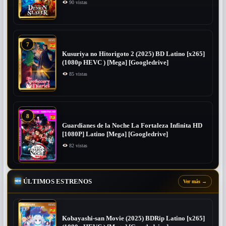
90 vistas
7
Kusuriya no Hitorigoto 2 (2025) BD Latino [x265]
(1080p HEVC ) [Mega] [Googledrive]
85 vistas
8
Guardianes de la Noche La Fortaleza Infinita HD
[1080P] Latino [Mega] [Googledrive]
82 vistas
ÚLTIMOS ESTRENOS
Ver más
→
Kobayashi-san Movie (2025) BDRip Latino [x265]