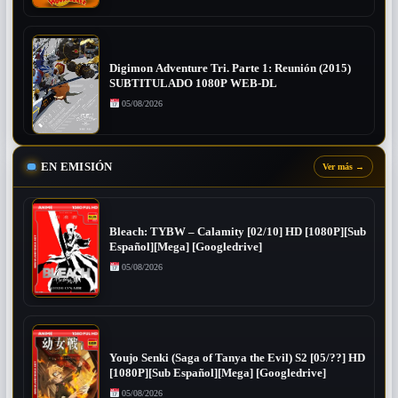
Digimon Adventure Tri. Parte 1: Reunión (2015)
SUBTITULADO 1080P WEB-DL
05/08/2026
EN EMISIÓN
Ver más
→
Bleach: TYBW – Calamity [02/10] HD [1080P][Sub
Español][Mega] [Googledrive]
05/08/2026
Youjo Senki (Saga of Tanya the Evil) S2 [05/??] HD
[1080P][Sub Español][Mega] [Googledrive]
05/08/2026