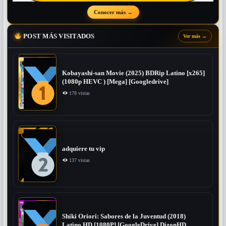
Conocer más
→
POST MÁS VISITADOS
Ver más
→
Kobayashi-san Movie (2025) BDRip Latino [x265]
(1080p HEVC ) [Mega] [Googledrive]
178 vistas
adquiere tu vip
137 vistas
Shiki Oriori: Sabores de la Juventud (2018)
Latino HD [1080P] [GoogleDrive] DizonHD