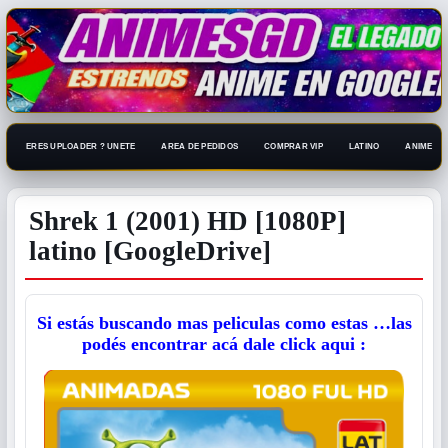
ERES UPLOADER ? UNETE
AREA DE PEDIDOS
COMPRAR VIP
LATINO
ANIME 108
Shrek 1 (2001) HD [1080P]
latino [GoogleDrive]
Si estás buscando mas peliculas como estas …las
podés encontrar acá dale click aqui :