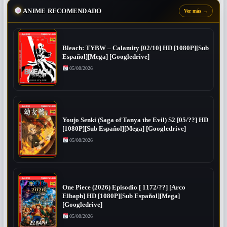
ANIME RECOMENDADO
Ver más
→
Bleach: TYBW – Calamity [02/10] HD [1080P][Sub
Español][Mega] [Googledrive]
05/08/2026
Youjo Senki (Saga of Tanya the Evil) S2 [05/??] HD
[1080P][Sub Español][Mega] [Googledrive]
05/08/2026
One Piece (2026) Episodio [ 1172/??] [Arco
Elbaph] HD [1080P][Sub Español][Mega]
[Googledrive]
05/08/2026