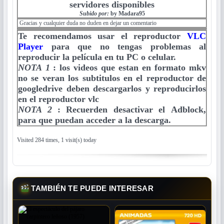
servidores disponibles
Subido por:
by Madara95
Gracias y cualquier duda no duden en dejar un comentario
Te recomendamos usar el reproductor
VLC
Player
para que no tengas problemas al
reproducir la película en tu PC o celular.
NOTA 1
:
los videos que estan en formato mkv
no se veran los subtitulos en el reproductor de
googledrive deben descargarlos y reproducirlos
en el reproductor vlc
NOTA 2
:
Recuerden desactivar el Adblock,
para que puedan acceder a la descarga.
Visited 284 times, 1 visit(s) today
TAMBIÉN TE PUEDE INTERESAR