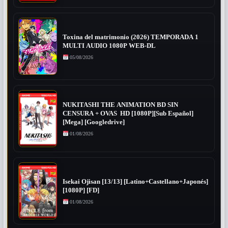
Toxina del matrimonio (2026) TEMPORADA 1
MULTI AUDIO 1080P WEB-DL
05/08/2026
NUKITASHI THE ANIMATION BD SIN
CENSURA + OVAS HD [1080P][Sub Español]
[Mega] [Googledrive]
01/08/2026
Isekai Ojisan [13/13] [Latino+Castellano+Japonés]
[1080P] [FD]
01/08/2026