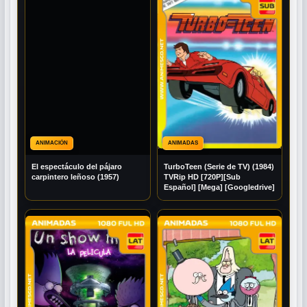
ANIMACIÓN
ANIMADAS
El espectáculo del pájaro
TurboTeen (Serie de TV) (1984)
carpintero leñoso (1957)
TVRip HD [720P][Sub
Español] [Mega] [Googledrive]