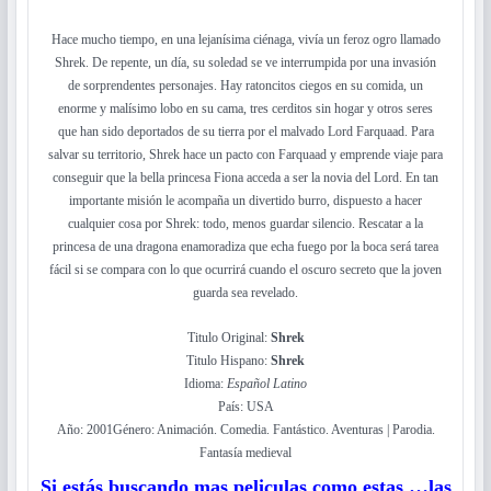
Hace mucho tiempo, en una lejanísima ciénaga, vivía un feroz ogro llamado
Shrek. De repente, un día, su soledad se ve interrumpida por una invasión
de sorprendentes personajes. Hay ratoncitos ciegos en su comida, un
enorme y malísimo lobo en su cama, tres cerditos sin hogar y otros seres
que han sido deportados de su tierra por el malvado Lord Farquaad. Para
salvar su territorio, Shrek hace un pacto con Farquaad y emprende viaje para
conseguir que la bella princesa Fiona acceda a ser la novia del Lord. En tan
importante misión le acompaña un divertido burro, dispuesto a hacer
cualquier cosa por Shrek: todo, menos guardar silencio. Rescatar a la
princesa de una dragona enamoradiza que echa fuego por la boca será tarea
fácil si se compara con lo que ocurrirá cuando el oscuro secreto que la joven
guarda sea revelado.
Titulo Original:
Shrek
Titulo Hispano:
Shrek
Idioma:
Español Latino
País: USA
Año: 2001Género: Animación. Comedia. Fantástico. Aventuras | Parodia.
Fantasía medieval
Si estás buscando mas peliculas como estas …las