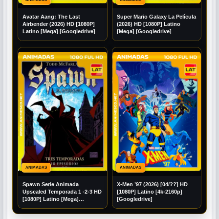
Avatar Aang: The Last
Super Mario Galaxy La Película
Airbender (2026) HD [1080P]
(2026) HD [1080P] Latino
Latino [Mega] [Googledrive]
[Mega] [Googledrive]
ANIMADAS
ANIMADAS
Spawn Serie Animada
X-Men ’97 (2026) [04/??] HD
Upscaled Temporada 1 -2-3 HD
[1080P] Latino [4k-2160p]
[1080P] Latino [Mega]
[Googledrive]
[Googledrive]