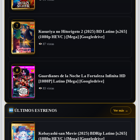
7
Kusuriya no Hitorigoto 2 (2025) BD Latino [x265]
(1080p HEVC ) [Mega] [Googledrive]
87 vistas
8
Guardianes de la Noche La Fortaleza Infinita HD
[1080P] Latino [Mega] [Googledrive]
83 vistas
ÚLTIMOS ESTRENOS
Ver más
→
Kobayashi-san Movie (2025) BDRip Latino [x265]
(1080p HEVC ) [Mega] [Googledrive]