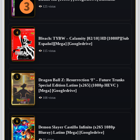
125 vistas
4
Bleach: TYBW – Calamity [02/10] HD [1080P][Sub
Español][Mega] [Googledrive]
115 vistas
5
Dragon Ball Z: Resurrection ‘F’ – Future Trunks
Special Edition Latino [x265] (1080p HEVC )
[Mega] [Googledrive]
108 vistas
6
Demon Slayer Castillo Infinito (x265 1080p
Bluray) Latino [Mega] [Googledrive]
91 vistas