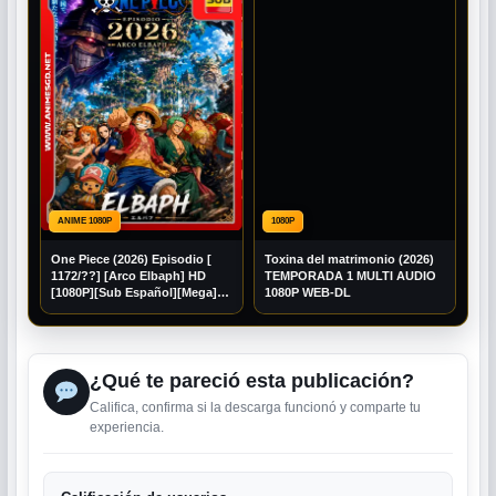
ANIME 1080P
1080P
One Piece (2026) Episodio [
Toxina del matrimonio (2026)
1172/??] [Arco Elbaph] HD
TEMPORADA 1 MULTI AUDIO
[1080P][Sub Español][Mega]
1080P WEB-DL
[Googledrive]
¿Qué te pareció esta publicación?
Califica, confirma si la descarga funcionó y comparte tu
experiencia.