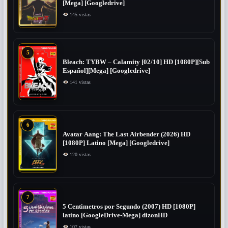
[Mega] [Googledrive]
145 vistas
5
Bleach: TYBW – Calamity [02/10] HD [1080P][Sub
Español][Mega] [Googledrive]
141 vistas
6
Avatar Aang: The Last Airbender (2026) HD
[1080P] Latino [Mega] [Googledrive]
120 vistas
7
5 Centimetros por Segundo (2007) ​HD [1080P]
latino [GoogleDrive-Mega] dizonHD
107 vistas