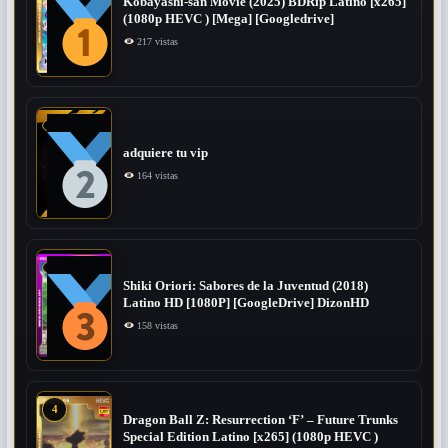
Kobayashi-san Movie (2025) BDRip Latino [x265]
(1080p HEVC ) [Mega] [Googledrive]
217 vistas
adquiere tu vip
164 vistas
Shiki Oriori: Sabores de la Juventud (2018)
Latino HD [1080P] [GoogleDrive] DizonHD
158 vistas
4
Dragon Ball Z: Resurrection ‘F’ – Future Trunks
Special Edition Latino [x265] (1080p HEVC )