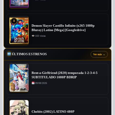
8
Demon Slayer Castillo Infinito (x265 1080p
Bluray) Latino [Mega] [Googledrive]
103 vistas
ÚLTIMOS ESTRENOS
Ver más
→
Rent-a-Girlfriend (2020) temporada 1-2-3-4-5
SUBTITULADO 1080P BDRIP
09/08/2026
Chobits (2002) LATINO 480P