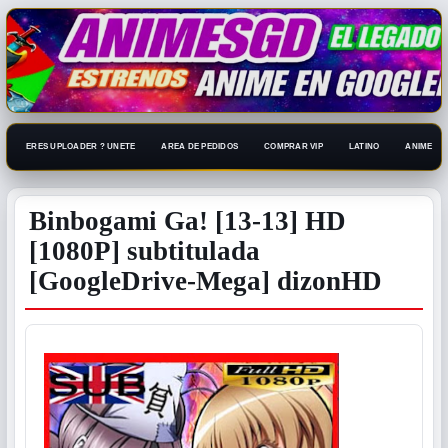
ERES UPLOADER ? UNETE
AREA DE PEDIDOS
COMPRAR VIP
LATINO
ANIME 108
Binbogami Ga! [13-13] HD
[1080P] subtitulada
[GoogleDrive-Mega] dizonHD