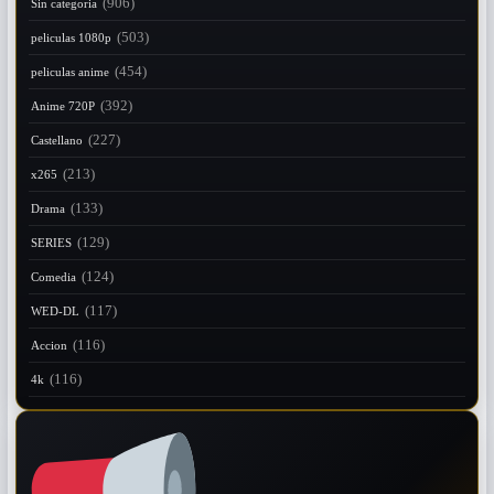
(906)
Sin categoria
(503)
peliculas 1080p
(454)
peliculas anime
(392)
Anime 720P
(227)
Castellano
(213)
x265
(133)
Drama
(129)
SERIES
(124)
Comedia
(117)
WED-DL
(116)
Accion
(116)
4k