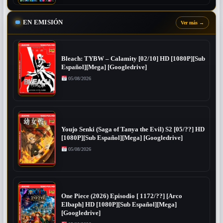
EN EMISIÓN
Ver más
→
Bleach: TYBW – Calamity [02/10] HD [1080P][Sub
Español][Mega] [Googledrive]
05/08/2026
Youjo Senki (Saga of Tanya the Evil) S2 [05/??] HD
[1080P][Sub Español][Mega] [Googledrive]
05/08/2026
One Piece (2026) Episodio [ 1172/??] [Arco
Elbaph] HD [1080P][Sub Español][Mega]
[Googledrive]