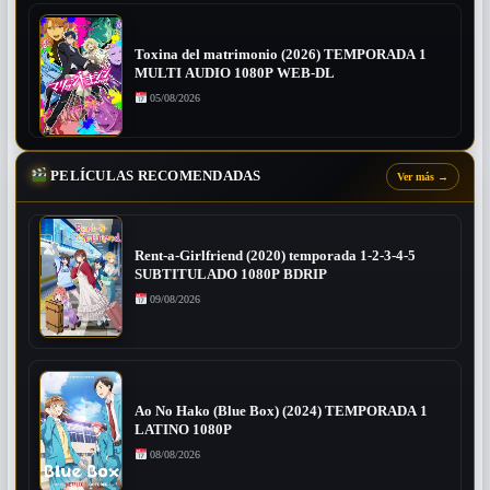
Toxina del matrimonio (2026) TEMPORADA 1
MULTI AUDIO 1080P WEB-DL
05/08/2026
PELÍCULAS RECOMENDADAS
Ver más
→
Rent-a-Girlfriend (2020) temporada 1-2-3-4-5
SUBTITULADO 1080P BDRIP
09/08/2026
Ao No Hako (Blue Box) (2024) TEMPORADA 1
LATINO 1080P
08/08/2026