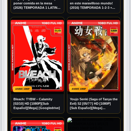
poner comida en la mesa
en este maravilloso mundo!
(2026) TEMPORADA 1 LATINO
(2016) TEMPORADA 1-2-3 +
1080P BRRIP
EXTRAS MULTI AUDIO 1080P
BDRIP
ANIME 1080P
ANIME 1080P
Bleach: TYBW – Calamity
Youjo Senki (Saga of Tanya the
[02/10] HD [1080P][Sub
Evil) S2 [05/??] HD [1080P]
Español][Mega] [Googledrive]
[Sub Español][Mega]
[Googledrive]