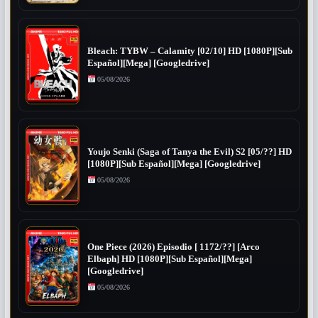
Bleach: TYBW – Calamity [02/10] HD [1080P][Sub
Español][Mega] [Googledrive]
05/08/2026
Youjo Senki (Saga of Tanya the Evil) S2 [05/??] HD
[1080P][Sub Español][Mega] [Googledrive]
05/08/2026
One Piece (2026) Episodio [ 1172/??] [Arco
Elbaph] HD [1080P][Sub Español][Mega]
[Googledrive]
05/08/2026