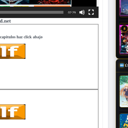
02:29
d.net
8
 capitulos haz click abajo
Ú