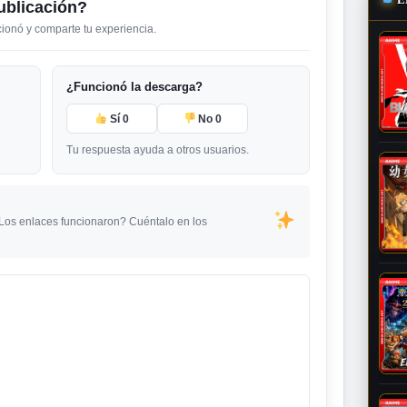
ublicación?
ncionó y comparte tu experiencia.
¿Funcionó la descarga?
Sí
0
No
0
Tu respuesta ayuda a otros usuarios.
¿Los enlaces funcionaron? Cuéntalo en los