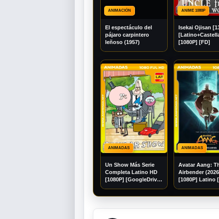
ANIMACIÓN
ANIME 1080P
El espectáculo del
Isekai Ojisan [1
pájaro carpintero
[Latino+Castel
leñoso (1957)
[1080P] [FD]
ANIMADAS
ANIMADAS
Un Show Más Serie
Avatar Aang: T
Completa Latino HD
Airbender (202
[1080P] [GoogleDrive]
[1080P] Latino 
Madara95
[Googledrive]