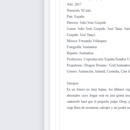
Año: 2017
Duración: 92 min.
País: España
Director: Julio Soto Gurpide
Guion: Julio Soto Gurpide, José Tatay, Salv
Gurpide, José Tatay)
Música: Fernando Velázquez
Fotografía: Animation
Reparto: Animation
Productora: Coproducción España-Estados Un
Propulsion / Dragon Dreams / Grid Animatio
Género: Animación, Infantil, Comedia, Cine fa
Sinopsis
En un futuro no muy lejano, los últimos supe
abismales cuyo hogar está en una grieta mu
catástrofe hará que el pequeño pulpo Deep, 
viaje lleno de aventuras salvajes y así poder sa