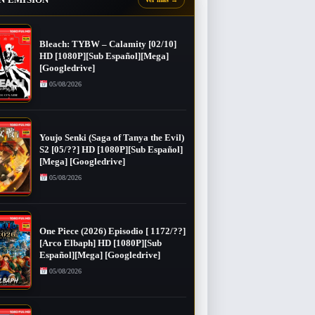
Bleach: TYBW – Calamity [02/10]
HD [1080P][Sub Español][Mega]
[Googledrive]
05/08/2026
Youjo Senki (Saga of Tanya the Evil)
S2 [05/??] HD [1080P][Sub Español]
[Mega] [Googledrive]
05/08/2026
One Piece (2026) Episodio [ 1172/??]
[Arco Elbaph] HD [1080P][Sub
Español][Mega] [Googledrive]
05/08/2026