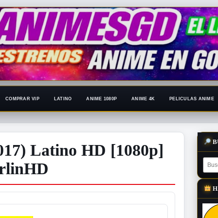
COMPRAR VIP
LATINO
ANIME 1080P
ANIME 4K
PELICULAS ANIME
B
2017) Latino HD [1080p]
erlinHD
H