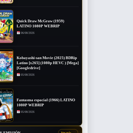
Quick Draw McGraw (1959)
LATINO 1080P WEBRIP
06/08/2026
Kobayashi-san Movie (2025) BDRip
Latino [x265] (1080p HEVC ) [Mega]
[Googledrive]
05/08/2026
Fantasma espacial (1966) LATINO
1080P WEBRIP
05/08/2026
N EMISIÓN
Ver más
→