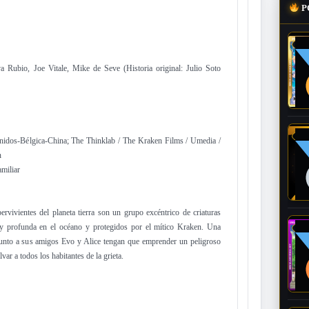
P
a Rubio, Joe Vitale, Mike de Seve (Historia original: Julio Soto
idos-Bélgica-China; The Thinklab / The Kraken Films / Umedia /
n
miliar
rvivientes del planeta tierra son un grupo excéntrico de criaturas
y profunda en el océano y protegidos por el mítico Kraken. Una
junto a sus amigos Evo y Alice tengan que emprender un peligroso
lvar a todos los habitantes de la grieta.