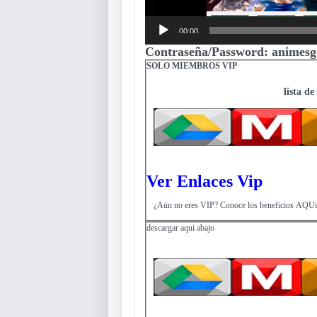
00:00
Contraseña/Password: animesg
SOLO MIEMBROS VIP
lista de
Ver Enlaces Vip
¿Aún no eres VIP? Conoce los beneficios AQUi
descargar aqui abajo