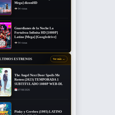
Mega] dizonHD
94 vistas
Guardianes de la Noche La
Fortaleza Infinita HD [1080P]
Latino [Mega] [Googledrive]
94 vistas
LTIMOS ESTRENOS
Ver más
→
The Angel Next Door Spoils Me
Rotten (2023) TEMPORADA 1
SUBTITULADO 1080P WEB-DL
07/08/2026
Pinky y Cerebro (1995) LATINO