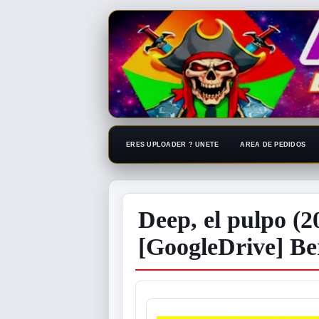
ERES UPLOADER ? UNETE
AREA DE PEDIDOS
Deep, el pulpo (
[GoogleDrive] B