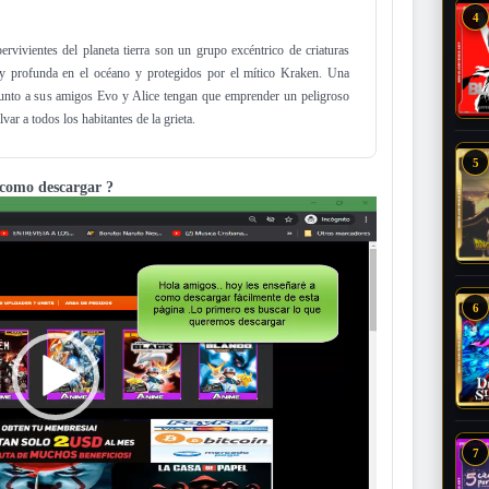
4
rvivientes del planeta tierra son un grupo excéntrico de criaturas
y profunda en el océano y protegidos por el mítico Kraken. Una
junto a sus amigos Evo y Alice tengan que emprender un peligroso
lvar a todos los habitantes de la grieta.
5
como descargar ?
6
7