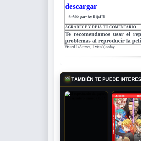
descargar
Subido por:
by RijoHD
AGRADECE Y DEJA TU COMENTARIO
Te recomendamos usar el re
problemas al reproducir la pelí
Visited 148 times, 1 visit(s) today
TAMBIÉN TE PUEDE INTERE