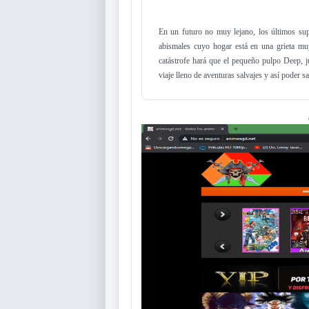
En un futuro no muy lejano, los últimos supe
abismales cuyo hogar está en una grieta mu
catástrofe hará que el pequeño pulpo Deep, 
viaje lleno de aventuras salvajes y así poder sa
Reproductor
de
vídeo