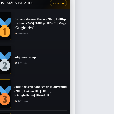
OST MÁS VISITADOS
Ver más
→
Kobayashi-san Movie (2025) BDRip
Latino [x265] (1080p HEVC ) [Mega]
[Googledrive]
200 vistas
adquiere tu vip
147 vistas
Shiki Oriori: Sabores de la Juventud
(2018) Latino HD [1080P]
[GoogleDrive] DizonHD
142 vistas