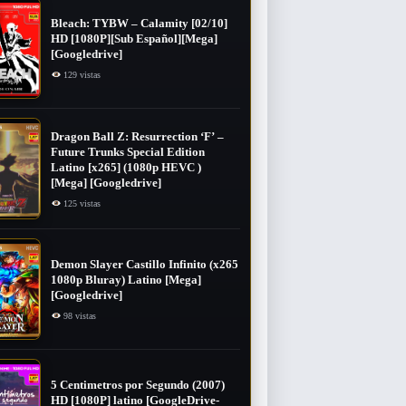
Bleach: TYBW – Calamity [02/10]
HD [1080P][Sub Español][Mega]
[Googledrive]
129 vistas
Dragon Ball Z: Resurrection ‘F’ –
Future Trunks Special Edition
Latino [x265] (1080p HEVC )
[Mega] [Googledrive]
125 vistas
Demon Slayer Castillo Infinito (x265
1080p Bluray) Latino [Mega]
[Googledrive]
98 vistas
5 Centimetros por Segundo (2007) ​
HD [1080P] latino [GoogleDrive-