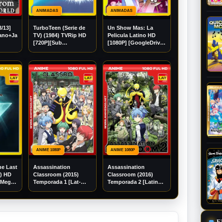
ANIMADAS
ANIMADAS
3/13]
TurboTeen (Serie de
Un Show Mas: La
lano+Japonés]
TV) (1984) TVRip HD
Pelicula Latino HD
[720P][Sub
[1080P] [GoogleDrive]
Español] [Mega]
Madara95
[Googledrive]
ANIME 1080P
ANIME 1080P
he Last
Assassination
Assassination
6) HD
Classroom (2015)
Classroom (2016)
[Mega]
Temporada 1 [Lat-
Temporada 2 [Latino]
Jap] [1080p]
[1080p] [GoogleDrive]
[GoogleDrive]
E