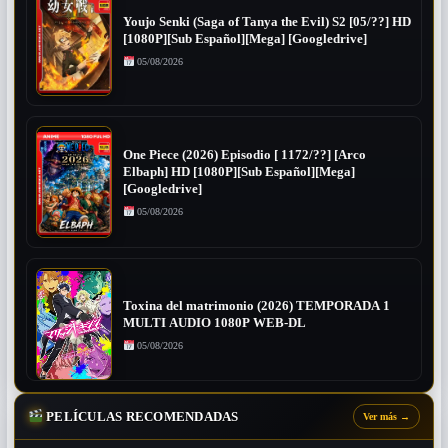
Youjo Senki (Saga of Tanya the Evil) S2 [05/??] HD
[1080P][Sub Español][Mega] [Googledrive]
05/08/2026
One Piece (2026) Episodio [ 1172/??] [Arco
Elbaph] HD [1080P][Sub Español][Mega]
[Googledrive]
05/08/2026
Toxina del matrimonio (2026) TEMPORADA 1
MULTI AUDIO 1080P WEB-DL
05/08/2026
PELÍCULAS RECOMENDADAS
Ver más
→