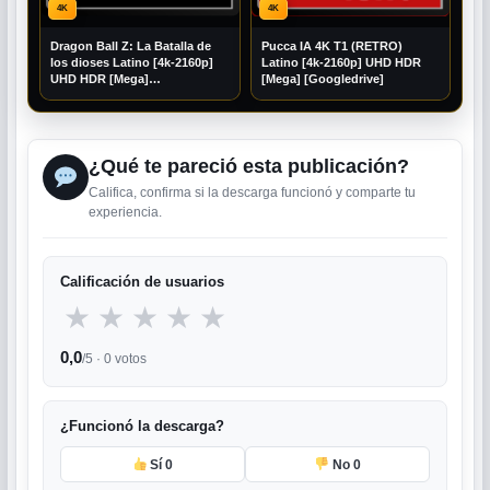
4K
4K
Dragon Ball Z: La Batalla de
Pucca IA 4K T1 (RETRO)
los dioses Latino [4k-2160p]
Latino [4k-2160p] UHD HDR
UHD HDR [Mega]
[Mega] [Googledrive]
[Googledrive]
¿Qué te pareció esta publicación?
Califica, confirma si la descarga funcionó y comparte tu
experiencia.
Calificación de usuarios
★
★
★
★
★
0,0
/5 ·
0
votos
¿Funcionó la descarga?
Sí
0
No
0