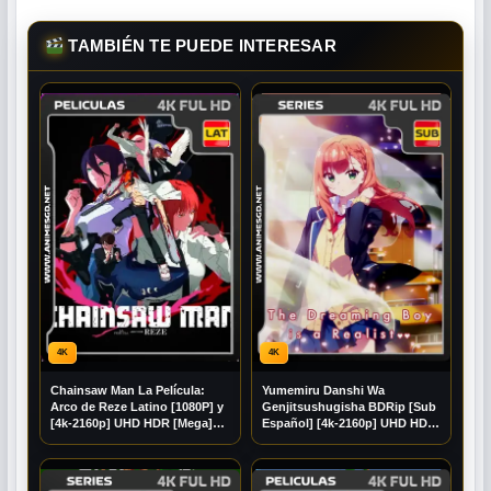
TAMBIÉN TE PUEDE INTERESAR
4K
4K
Chainsaw Man La Película:
Yumemiru Danshi Wa
Arco de Reze Latino [1080P] y
Genjitsushugisha BDRip [Sub
[4k-2160p] UHD HDR [Mega]
Español] [4k-2160p] UHD HDR
[Googledrive]
[Mega] [Googledrive]