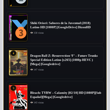
Shiki Oriori: Sabores de la Juventud (2018)
Latino HD [1080P] [GoogleDrive] DizonHD
158 vistas
4
Dragon Ball Z: Resurrection ‘F’ – Future Trunks
Special Edition Latino [x265] (1080p HEVC )
[Mega] [Googledrive]
147 vistas
5
Bleach: TYBW – Calamity [02/10] HD [1080P][Sub
Español][Mega] [Googledrive]
143 vistas