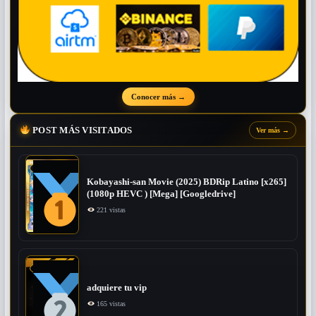
Conocer más
→
POST MÁS VISITADOS
Ver más
→
Kobayashi-san Movie (2025) BDRip Latino [x265]
(1080p HEVC ) [Mega] [Googledrive]
221 vistas
adquiere tu vip
165 vistas