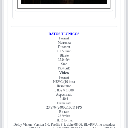
DATOS TÉCNICOS
Format
Matroska
Duration
1 h 50 min
Bitrate
25.0mb/s
Size
19.4 GiB
Video
Format
HEVC (10 bits)
Resolution
3 832 × 1 600
Aspect ratio
2.40:1
Frame rate
23.976 (24000/1001) FPS
Bit rate
23.9mb/s
HDR format
Dolby Vision, Version 1.0, Profile 8.1, dvhe.08.06, BL+RPU, no metadata