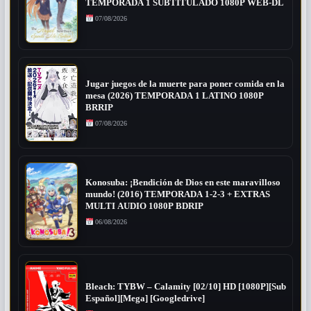
TEMPORADA 1 SUBTITULADO 1080P WEB-DL
07/08/2026
Jugar juegos de la muerte para poner comida en la
mesa (2026) TEMPORADA 1 LATINO 1080P
BRRIP
07/08/2026
Konosuba: ¡Bendición de Dios en este maravilloso
mundo! (2016) TEMPORADA 1-2-3 + EXTRAS
MULTI AUDIO 1080P BDRIP
06/08/2026
Bleach: TYBW – Calamity [02/10] HD [1080P][Sub
Español][Mega] [Googledrive]