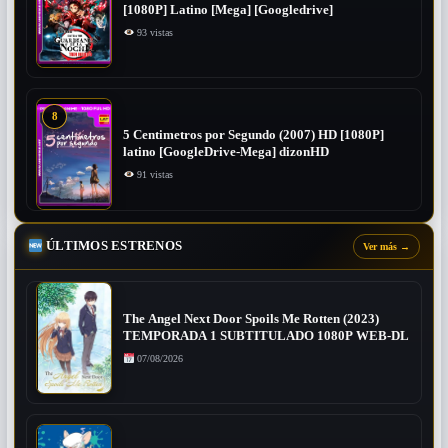
[1080P] Latino [Mega] [Googledrive]
93 vistas
8
5 Centimetros por Segundo (2007) ​HD [1080P]
latino [GoogleDrive-Mega] dizonHD
91 vistas
ÚLTIMOS ESTRENOS
Ver más
→
The Angel Next Door Spoils Me Rotten (2023)
TEMPORADA 1 SUBTITULADO 1080P WEB-DL
07/08/2026