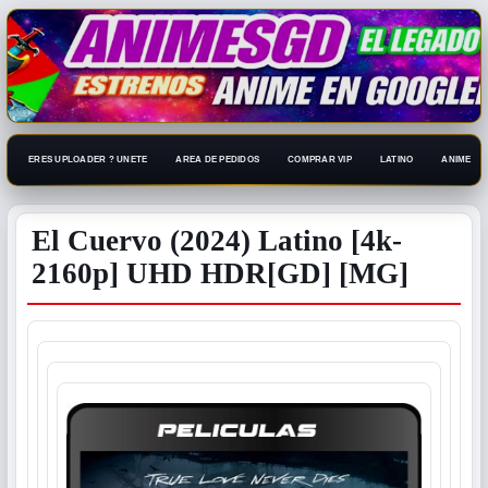
ERES UPLOADER ? UNETE
AREA DE PEDIDOS
COMPRAR VIP
LATINO
ANIME 108
El Cuervo (2024) Latino [4k-
2160p] UHD HDR[GD] [MG]