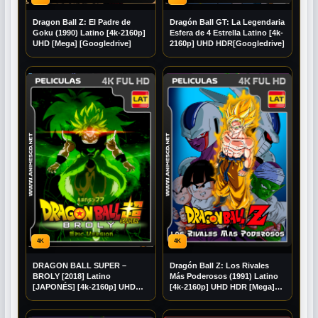
Dragon Ball Z: El Padre de
Dragón Ball GT: La Legendaria
Goku (1990) Latino [4k-2160p]
Esfera de 4 Estrella Latino [4k-
UHD [Mega] [Googledrive]
2160p] UHD HDR[Googledrive]
4K
4K
DRAGON BALL SUPER –
Dragón Ball Z: Los Rivales
BROLY [2018] Latino
Más Poderosos (1991) Latino
[JAPONÉS] [4k-2160p] UHD
[4k-2160p] UHD HDR [Mega]
Mediafire] [Mega]
[Googledrive]