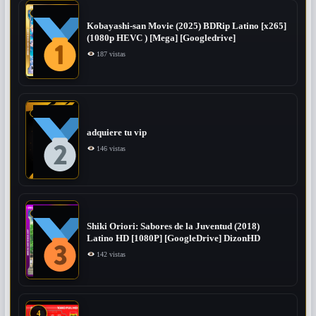
Kobayashi-san Movie (2025) BDRip Latino [x265]
(1080p HEVC ) [Mega] [Googledrive]
187 vistas
adquiere tu vip
146 vistas
Shiki Oriori: Sabores de la Juventud (2018)
Latino HD [1080P] [GoogleDrive] DizonHD
142 vistas
4