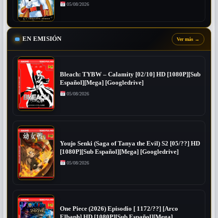
05/08/2026
EN EMISIÓN
Ver más
→
Bleach: TYBW – Calamity [02/10] HD [1080P][Sub
Español][Mega] [Googledrive]
05/08/2026
Youjo Senki (Saga of Tanya the Evil) S2 [05/??] HD
[1080P][Sub Español][Mega] [Googledrive]
05/08/2026
One Piece (2026) Episodio [ 1172/??] [Arco
Elbaph] HD [1080P][Sub Español][Mega]