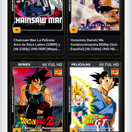
4K
4K
Chainsaw Man La Película:
Yumemiru Danshi Wa
Arco de Reze Latino [1080P] y
Genjitsushugisha BDRip [Sub
[4k-2160p] UHD HDR [Mega]
Español] [4k-2160p] UHD HDR
[Googledrive]
[Mega] [Googledrive]
4K
4K