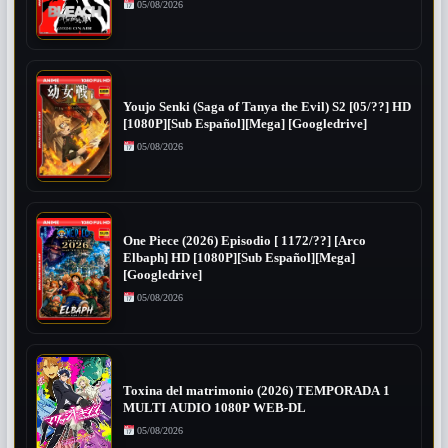
05/08/2026
Youjo Senki (Saga of Tanya the Evil) S2 [05/??] HD
[1080P][Sub Español][Mega] [Googledrive]
05/08/2026
One Piece (2026) Episodio [ 1172/??] [Arco
Elbaph] HD [1080P][Sub Español][Mega]
[Googledrive]
05/08/2026
Toxina del matrimonio (2026) TEMPORADA 1
MULTI AUDIO 1080P WEB-DL
05/08/2026