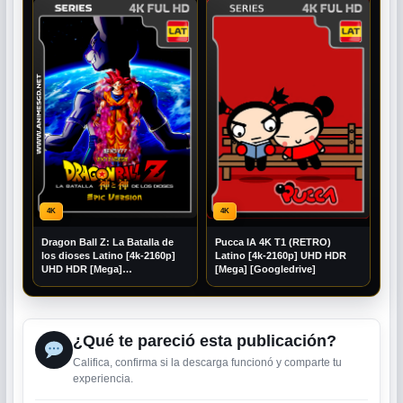
4K
4K
Dragon Ball Z: La Batalla de
Pucca IA 4K T1 (RETRO)
los dioses Latino [4k-2160p]
Latino [4k-2160p] UHD HDR
UHD HDR [Mega]
[Mega] [Googledrive]
[Googledrive]
¿Qué te pareció esta publicación?
Califica, confirma si la descarga funcionó y comparte tu
experiencia.