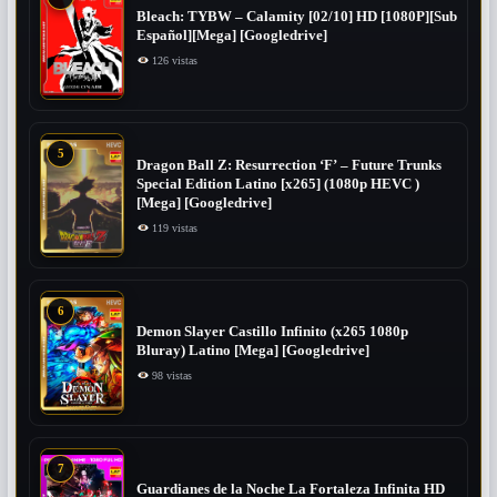
Bleach: TYBW – Calamity [02/10] HD [1080P][Sub
Español][Mega] [Googledrive]
126 vistas
5
Dragon Ball Z: Resurrection ‘F’ – Future Trunks
Special Edition Latino [x265] (1080p HEVC )
[Mega] [Googledrive]
119 vistas
6
Demon Slayer Castillo Infinito (x265 1080p
Bluray) Latino [Mega] [Googledrive]
98 vistas
7
Guardianes de la Noche La Fortaleza Infinita HD