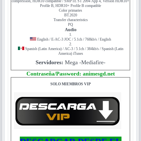
compression, HDR10 compatible / SMPTE ST 2094 App 4, Version HDR10+
Profile B, HDR10+ Profile B compatible
Color primaries
BT.2020
Transfer characteristics
PQ
Audio
1.
English / E-AC-3 JOC / 5.1ch / 768kb/s / English
2.
Spanish (Latin America) / AC-3 / 5.1ch / 384kb/s / Spanish (Latin
America) iTunes
Servidores:
Mega -Mediafire-
Contraseña/Password: animesgd.net
SOLO MIEMBROS VIP