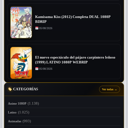
Kamisama Kiss (2012) Completa DUAL 1080P
BDRIP
05/08/2026
El nuevo espectáculo del pájaro carpintero leñoso
(1999) LATINO 1080P WEBRIP
05/08/2026
CATEGORÍAS
Ver todas
→
(1.138)
Anime 1080P
(1.025)
Latino
(993)
Animadas