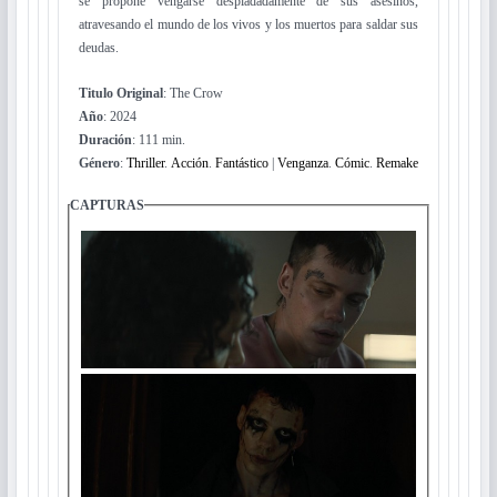
se propone vengarse despiadadamente de sus asesinos,
atravesando el mundo de los vivos y los muertos para saldar sus
deudas.
Titulo Original
: The Crow
Año
: 2024
Duración
: 111 min.
Género
:
Thriller
.
Acción
.
Fantástico
|
Venganza
.
Cómic
.
Remake
CAPTURAS