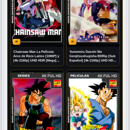
4K
4K
Chainsaw Man La Película:
Yumemiru Danshi Wa
Arco de Reze Latino [1080P] y
Genjitsushugisha BDRip [Sub
[4k-2160p] UHD HDR [Mega]
Español] [4k-2160p] UHD HDR
[Googledrive]
[Mega] [Googledrive]