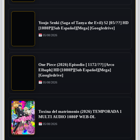
Youjo Senki (Saga of Tanya the Evil) S2 [05/??] HD
[1080P][Sub Español][Mega] [Googledrive]
05/08/2026
One Piece (2026) Episodio [ 1172/??] [Arco
Elbaph] HD [1080P][Sub Español][Mega]
[Googledrive]
05/08/2026
Toxina del matrimonio (2026) TEMPORADA 1
MULTI AUDIO 1080P WEB-DL
05/08/2026