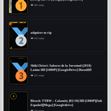
183 vistas
adquiere tu vip
142 vistas
Shiki Oriori: Sabores de la Juventud (2018)
Latino HD [1080P] [GoogleDrive] DizonHD
131 vistas
4
Bleach: TYBW – Calamity [02/10] HD [1080P][Sub
Español][Mega] [Googledrive]
116 vistas