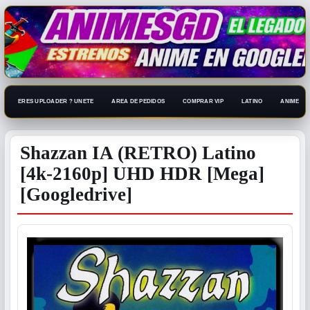
ERES UPLOADER ? UNETE
AREA DE PEDIDOS
COMPRAR VIP
LATINO
ANIME 108
Shazzan IA (RETRO) Latino
[4k-2160p] UHD HDR [Mega]
[Googledrive]