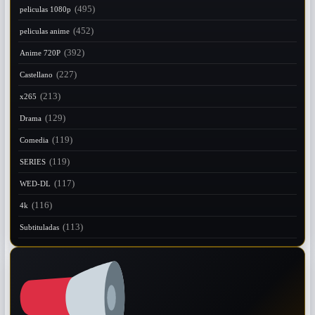
(495)
peliculas 1080p
(452)
peliculas anime
(392)
Anime 720P
(227)
Castellano
(213)
x265
(129)
Drama
(119)
Comedia
(119)
SERIES
(117)
WED-DL
(116)
4k
(113)
Subtituladas