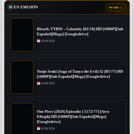
EN EMISIÓN
Ver más
→
Bleach: TYBW – Calamity [02/10] HD [1080P][Sub
Español][Mega] [Googledrive]
05/08/2026
Youjo Senki (Saga of Tanya the Evil) S2 [05/??] HD
[1080P][Sub Español][Mega] [Googledrive]
05/08/2026
One Piece (2026) Episodio [ 1172/??] [Arco
Elbaph] HD [1080P][Sub Español][Mega]
[Googledrive]
05/08/2026