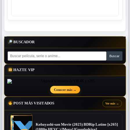
BUSCADOR
HAZTE VIP
Conocer más
→
POST MÁS VISITADOS
Ver más
→
Kobayashi-san Movie (2025) BDRip Latino [x265]
(1080p HEVC ) [Mega] [Googledrive]