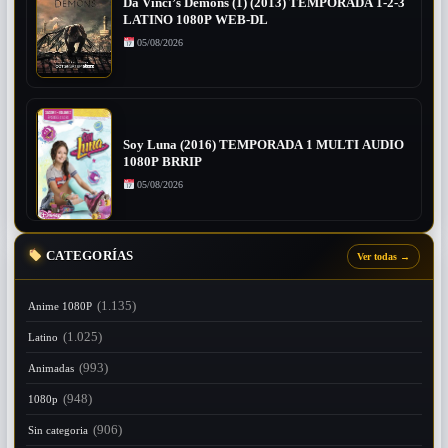
Da Vinci’s Demons (1) (2013) TEMPORADA 1-2-3
LATINO 1080P WEB-DL
05/08/2026
Soy Luna (2016) TEMPORADA 1 MULTI AUDIO
1080P BRRIP
05/08/2026
CATEGORÍAS
Ver todas
→
(1.135)
Anime 1080P
(1.025)
Latino
(993)
Animadas
(948)
1080p
(906)
Sin categoria