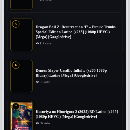
5
Dragon Ball Z: Resurrection ‘F’ – Future Trunks
Special Edition Latino [x265] (1080p HEVC )
[Mega] [Googledrive]
114 vistas
6
Demon Slayer Castillo Infinito (x265 1080p
Bluray) Latino [Mega] [Googledrive]
94 vistas
7
Kusuriya no Hitorigoto 2 (2025) BD Latino [x265]
(1080p HEVC ) [Mega] [Googledrive]
88 vistas