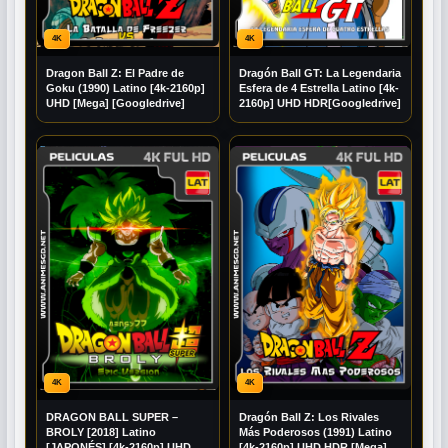
4K
4K
Dragon Ball Z: El Padre de
Dragón Ball GT: La Legendaria
Goku (1990) Latino [4k-2160p]
Esfera de 4 Estrella Latino [4k-
UHD [Mega] [Googledrive]
2160p] UHD HDR[Googledrive]
4K
4K
DRAGON BALL SUPER –
Dragón Ball Z: Los Rivales
BROLY [2018] Latino
Más Poderosos (1991) Latino
[JAPONÉS] [4k-2160p] UHD
[4k-2160p] UHD HDR [Mega]