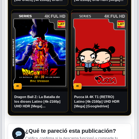
Mediafire] [Mega]
[Googledrive]
4K
4K
Dragon Ball Z: La Batalla de
Pucca IA 4K T1 (RETRO)
los dioses Latino [4k-2160p]
Latino [4k-2160p] UHD HDR
UHD HDR [Mega]
[Mega] [Googledrive]
[Googledrive]
¿Qué te pareció esta publicación?
Califica, confirma si la descarga funcionó y comparte tu