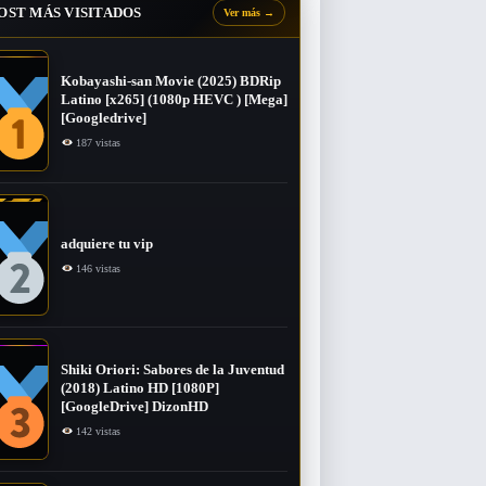
OST MÁS VISITADOS
Ver más
→
Kobayashi-san Movie (2025) BDRip
Latino [x265] (1080p HEVC ) [Mega]
[Googledrive]
187 vistas
adquiere tu vip
146 vistas
Shiki Oriori: Sabores de la Juventud
(2018) Latino HD [1080P]
[GoogleDrive] DizonHD
142 vistas