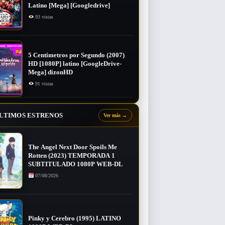
Latino [Mega] [Googledrive]
93 vistas
5 Centimetros por Segundo (2007) ​
HD [1080P] latino [GoogleDrive-
Mega] dizonHD
91 vistas
LTIMOS ESTRENOS
Ver más
→
The Angel Next Door Spoils Me
Rotten (2023) TEMPORADA 1
SUBTITULADO 1080P WEB-DL
07/08/2026
Pinky y Cerebro (1995) LATINO