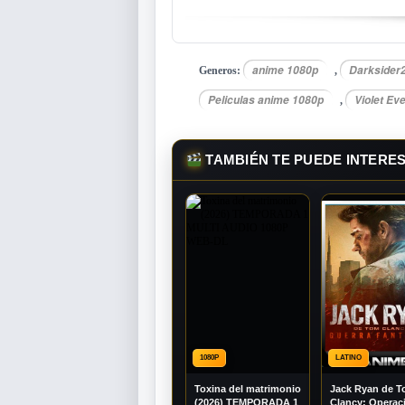
anime 1080p
Darksider
Generos:
,
Peliculas anime 1080p
Violet Ev
,
TAMBIÉN TE PUEDE INTERE
1080P
LATINO
Toxina del matrimonio
Jack Ryan de 
(2026) TEMPORADA 1
Clancy: Operac