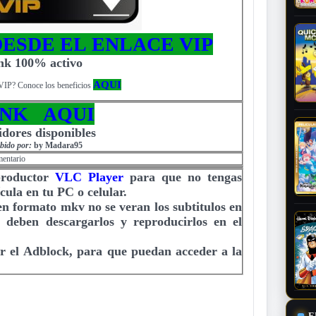
ESDE EL ENLACE VIP
ink 100% activo
AQUI
VIP? Conoce los beneficios
INK AQUI
idores disponibles
bido por:
by Madara95
mentario
productor
VLC Player
para que no tengas
cula en tu PC o celular.
 en formato mkv no se veran los subtitulos en
e deben descargarlos y reproducirlos en el
r el Adblock, para que puedan acceder a la
E