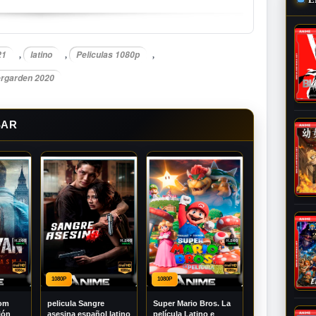
21
latino
Peliculas 1080p
,
,
,
ergarden 2020
SAR
1080P
1080P
Tom
pelicula Sangre
Super Mario Bros. La
ión
asesina español latino
película Latino e