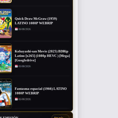
Quick Draw McGraw (1959)
LATINO 1080P WEBRIP
06/08/2026
Kobayashi-san Movie (2025) BDRip
Latino [x265] (1080p HEVC ) [Mega]
[Googledrive]
05/08/2026
Fantasma espacial (1966) LATINO
1080P WEBRIP
05/08/2026
N EMISIÓN
Ver más
→