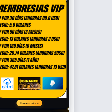
Conocer más
→