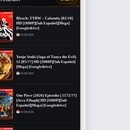
Bleach: TYBW – Calamity [02/10]
HD [1080P][Sub Español][Mega]
[Googledrive]
05/08/2026
Youjo Senki (Saga of Tanya the Evil)
S2 [05/??] HD [1080P][Sub Español]
[Mega] [Googledrive]
05/08/2026
One Piece (2026) Episodio [ 1172/??]
[Arco Elbaph] HD [1080P][Sub
Español][Mega] [Googledrive]
05/08/2026