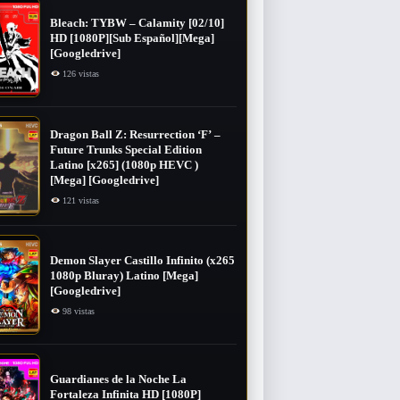
Bleach: TYBW – Calamity [02/10]
HD [1080P][Sub Español][Mega]
[Googledrive]
126 vistas
Dragon Ball Z: Resurrection ‘F’ –
Future Trunks Special Edition
Latino [x265] (1080p HEVC )
[Mega] [Googledrive]
121 vistas
Demon Slayer Castillo Infinito (x265
1080p Bluray) Latino [Mega]
[Googledrive]
98 vistas
Guardianes de la Noche La
Fortaleza Infinita HD [1080P]