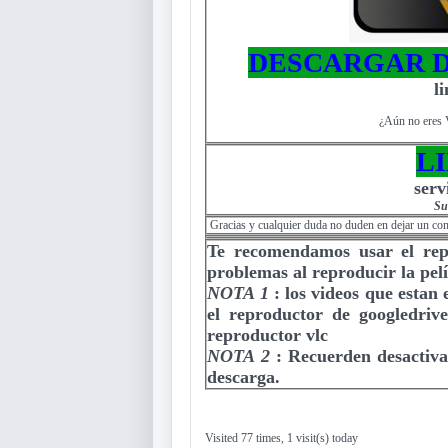
DESCARGAR D
l
¿Aún no eres 
L
serv
Su
Gracias y cualquier duda no duden en dejar un co
Te recomendamos usar el re
problemas al reproducir la pelí
NOTA 1
:
los videos que estan
el reproductor de googledriv
reproductor vlc
NOTA 2
:
Recuerden desactiva
descarga.
Visited 77 times, 1 visit(s) today