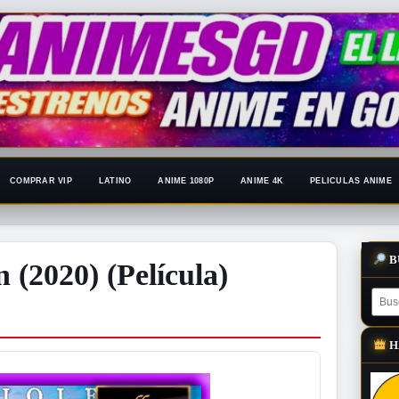
COMPRAR VIP
LATINO
ANIME 1080P
ANIME 4K
PELICULAS ANIME
B
 (2020) (Película)
H