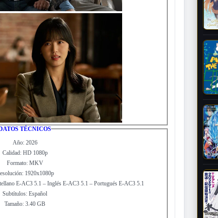
DATOS TÉCNICOS
Año: 2026
Calidad: HD 1080p
Formato: MKV
esolución: 1920x1080p
tellano E-AC3 5.1 – Inglés E-AC3 5.1 – Portugués E-AC3 5.1
Subtítulos: Español
Tamaño: 3.40 GB