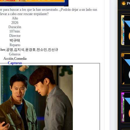
P
r para buscar a los que la han secuestrado. ¿Podrán dejar a un lado sus
llevar a cabo este rescate trepidante?
Año
2026
Duración
107min.
Director
박규태
Reparto
-hee
,
공명
,
김지석
,
윤경호
,
전소민
,
진선규
Géneros
Acción
,
Comedia
Capturas