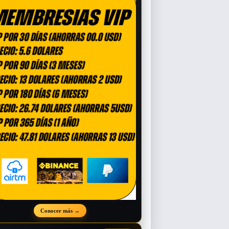
Conocer más
→