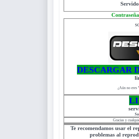
Servido
Contraseña
S
DESCARGAR D
l
¿Aún no eres 
L
serv
Su
Gracias y cualqui
Te recomendamos usar el r
problemas al reprodu