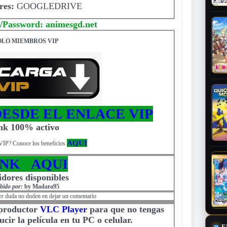
res:
GOOGLEDRIVE
/Password: animesgd.net
OLO MIEMBROS VIP
ESDE EL ENLACE VIP
ink 100% activo
AQUI
VIP? Conoce los beneficios
INK AQUI
idores disponibles
bido por:
by Madara95
er duda no duden en dejar un comentario
eproductor
VLC Player
para que no tengas
cir la película en tu PC o celular.
E