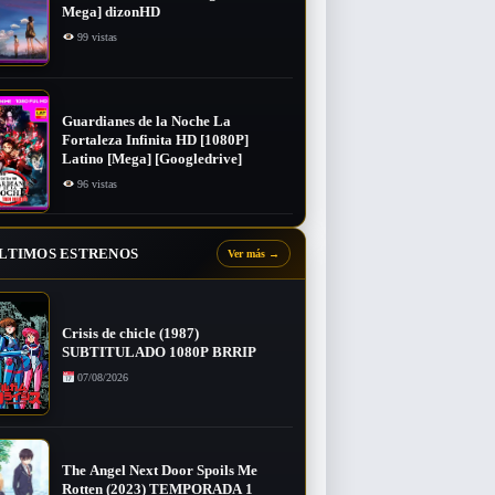
Mega] dizonHD
99 vistas
Guardianes de la Noche La
Fortaleza Infinita HD [1080P]
Latino [Mega] [Googledrive]
96 vistas
LTIMOS ESTRENOS
Ver más
→
Crisis de chicle (1987)
SUBTITULADO 1080P BRRIP
07/08/2026
The Angel Next Door Spoils Me
Rotten (2023) TEMPORADA 1