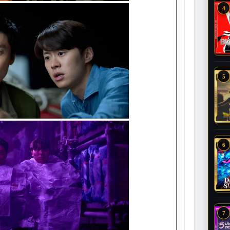
4
5
6
7