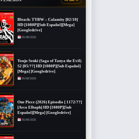
Bleach: TYBW – Calamity [02/10]
HD [1080P][Sub Español][Mega]
[Googledrive]
05/08/2026
Youjo Senki (Saga of Tanya the Evil)
S2 [05/??] HD [1080P][Sub Español]
[Mega] [Googledrive]
05/08/2026
One Piece (2026) Episodio [ 1172/??]
[Arco Elbaph] HD [1080P][Sub
Español][Mega] [Googledrive]
05/08/2026