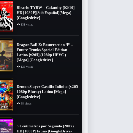
Bleach: TYBW – Calamity [02/10]
HD [1080P][Sub Español][Mega]
[Googledrive]
131 vistas
Dragon Ball Z: Resurrection ‘F’ –
Future Trunks Special Edition
Latino [x265] (1080p HEVC )
[Mega] [Googledrive]
126 vistas
Demon Slayer Castillo Infinito (x265
1080p Bluray) Latino [Mega]
[Googledrive]
98 vistas
5 Centimetros por Segundo (2007) ​
HD [1080P] latino [GoogleDrive-