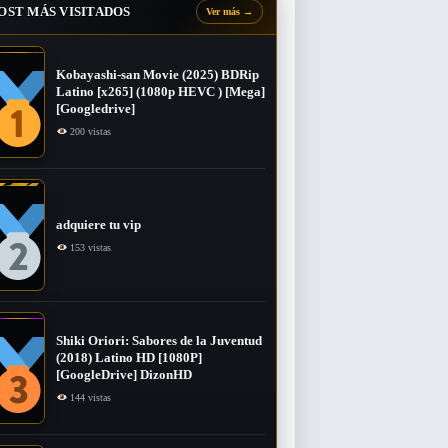
OST MÁS VISITADOS
Ver más
→
Kobayashi-san Movie (2025) BDRip
Latino [x265] (1080p HEVC ) [Mega]
[Googledrive]
200 vistas
adquiere tu vip
153 vistas
Shiki Oriori: Sabores de la Juventud
(2018) Latino HD [1080P]
[GoogleDrive] DizonHD
144 vistas