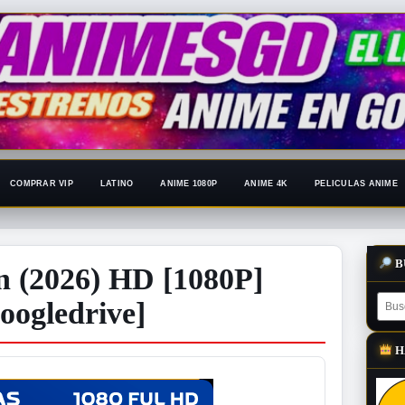
COMPRAR VIP
LATINO
ANIME 1080P
ANIME 4K
PELICULAS ANIME
B
n (2026) HD [1080P]
oogledrive]
H