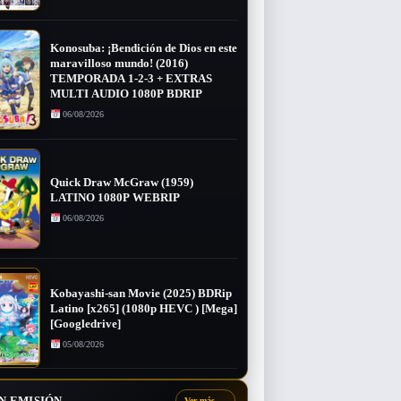
Konosuba: ¡Bendición de Dios en este
maravilloso mundo! (2016)
TEMPORADA 1-2-3 + EXTRAS
MULTI AUDIO 1080P BDRIP
06/08/2026
Quick Draw McGraw (1959)
LATINO 1080P WEBRIP
06/08/2026
Kobayashi-san Movie (2025) BDRip
Latino [x265] (1080p HEVC ) [Mega]
[Googledrive]
05/08/2026
N EMISIÓN
Ver más
→