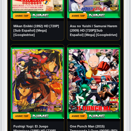
ANIME 720P
ANIME 720P
Mikan Enikki (1992) HD [720P]
Asu no Yuishi / Samurai Harem
[Sub Español] [Mega]
(2009) HD [720P][Sub
[Googledrive]
Español] [Mega] [Googledrive]
ANIME 720P
ANIME 720P
Fushigi Yugi: El Juego
One Punch Man (2015)
Misterioso (1995) HD [720P]
Temporada 1 Ovas (06/06) (BD)