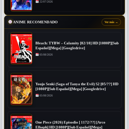
22/07/2026
ANIME RECOMENDADO
Ver más
→
Bleach: TYBW – Calamity [02/10] HD [1080P][Sub
Español][Mega] [Googledrive]
05/08/2026
Youjo Senki (Saga of Tanya the Evil) S2 [05/??] HD
[1080P][Sub Español][Mega] [Googledrive]
05/08/2026
One Piece (2026) Episodio [ 1172/??] [Arco
Elbaph] HD [1080P][Sub Español][Mega]