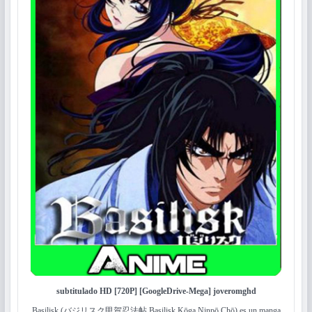
subtitulado
HD [720P]
[GoogleDrive-Mega] joveromghd
Basilisk (バジリスク甲賀忍法帖 Basilisk Kōga Ninpō Chō) es un manga