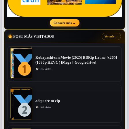
Conocer más
→
POST MÁS VISITADOS
Ver más
→
Kobayashi-san Movie (2025) BDRip Latino [x265]
(1080p HEVC ) [Mega] [Googledrive]
185 vistas
adquiere tu vip
146 vistas