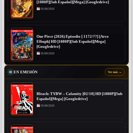
[1080P][Sub Español][Mega] [Googledrive]
05/08/2026
One Piece (2026) Episodio [ 1172/??] [Arco
Elbaph] HD [1080P][Sub Español][Mega]
[Googledrive]
05/08/2026
EN EMISIÓN
Ver más
→
Bleach: TYBW – Calamity [02/10] HD [1080P][Sub
Español][Mega] [Googledrive]
05/08/2026