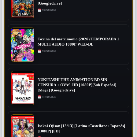
[Googledrive]
05/08/2026
Toxina del matrimonio (2026) TEMPORADA 1
MULTI AUDIO 1080P WEB-DL
05/08/2026
NUKITASHI THE ANIMATION BD SIN
CENSURA + OVAS HD [1080P][Sub Español]
[Mega] [Googledrive]
01/08/2026
Isekai Ojisan [13/13] [Latino+Castellano+Japonés]
[1080P] [FD]