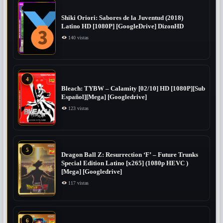
Shiki Oriori: Sabores de la Juventud (2018)
Latino HD [1080P] [GoogleDrive] DizonHD
140 vistas
4
Bleach: TYBW – Calamity [02/10] HD [1080P][Sub
Español][Mega] [Googledrive]
123 vistas
5
Dragon Ball Z: Resurrection ‘F’ – Future Trunks
Special Edition Latino [x265] (1080p HEVC )
[Mega] [Googledrive]
117 vistas
6