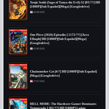
Youjo Senki (Saga of Tanya the Evil) S2 [05/??] HD
[1080P][Sub Español][Mega] [Googledrive]
05/08/2026
One Piece (2026) Episodio [ 1172/??] [Arco
Elbaph] HD [1080P][Sub Español][Mega]
[Googledrive]
05/08/2026
Chainsmoker Cat [4/?] HD [1080P][Sub Español]
[Mega] [Googledrive]
27/07/2026
HELL MODE: The Hardcore Gamer Dominates
Temporada 2 [02/??] HD [1080P] Latino