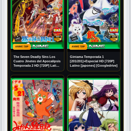
ANIME 720P
ANIME 720P
The Seven Deadly Sins Los
Gintama Temporada 1
Cuatro Jinetes del Apocalipsis
[201/201]+Especial HD [720P]
Temporada 2 HD [720P] Latino
Latino [japones] [Googledrive]
[Mega] [Googledrive]