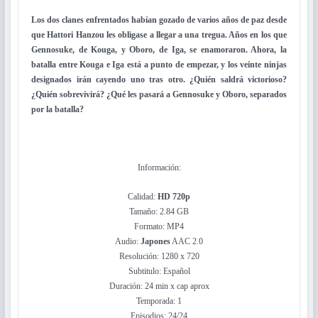
Los dos clanes enfrentados habían gozado de varios años de paz desde
que Hattori Hanzou les obligase a llegar a una tregua. Años en los que
Gennosuke, de Kouga, y Oboro, de Iga, se enamoraron. Ahora, la
batalla entre Kouga e Iga está a punto de empezar, y los veinte ninjas
designados irán cayendo uno tras otro. ¿Quién saldrá victorioso?
¿Quién sobrevivirá? ¿Qué les pasará a Gennosuke y Oboro, separados
por la batalla?
Información:
Calidad:
HD 720p
Tamaño: 2.84 GB
Formato: MP4
Audio:
Japones
AAC 2.0
Resolución: 1280 x 720
Subtitulo: Español
Duración: 24 min x cap aprox
Temporada: 1
Episodios: 24/24