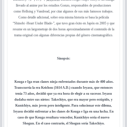
llevado al anime por los estudios Gonzo, responsables de producciones
como Hellsing y Vandread, por citar algunos de sus más famosos trabajos.
Como detalle adicional, sobre esta misma historia se basa la película
“Shinobi -Heart Under Blade-”, que tuvo gran éxito en Japón en 2005 y que
resume en un largometraje de dos horas aproximadamente el contenido de la
trama original con algunas diferencias propias del género cinematográfico.
Sinopsis:
Kouga e Iga eran clanes ninja enfrentados durante más de 400 años.
Transcurría la era Keichou (1614 A.D.) cuando Ieyasu, que entonces
tenía 73 años, decidió que ya era hora de elegir a su sucesor. Ieyasu
dudaba entre sus nietos: Takechiyo, que era mayor pero estúpido, y
Kunichiyo, más joven pero inteligente. Para solucionar este dilema,
Ieyasu decidió enfrentar a los clanes de Kouga e Iga en una lucha. En
caso de que Kouga resultara vencedor, Kunichiyo sería el nuevo
Shogun. En el caso contrario, el Shogun sería Takechiyo.