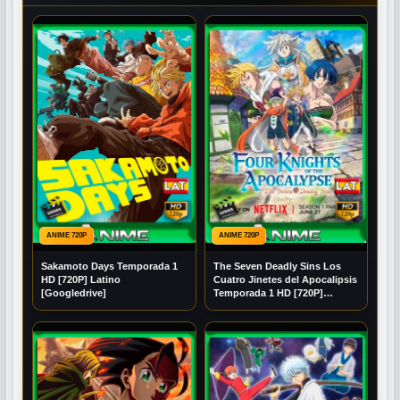
ANIME 720P
ANIME 720P
Sakamoto Days Temporada 1
The Seven Deadly Sins Los
HD [720P] Latino
Cuatro Jinetes del Apocalipsis
[Googledrive]
Temporada 1 HD [720P]
Latino [Mega] [Googledrive]