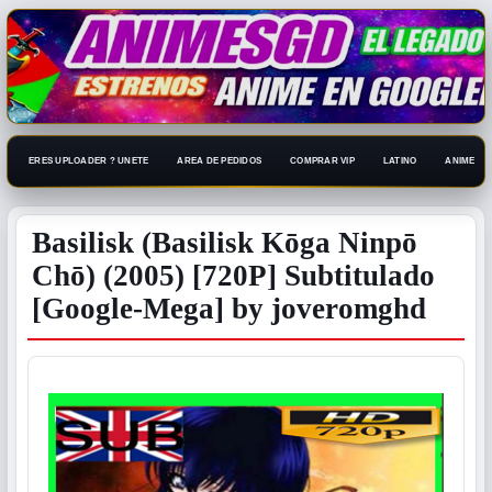
ERES UPLOADER ? UNETE
AREA DE PEDIDOS
COMPRAR VIP
LATINO
ANIME 108
Basilisk (Basilisk Kōga Ninpō
Chō) (2005) [720P] Subtitulado
[Google-Mega] by joveromghd