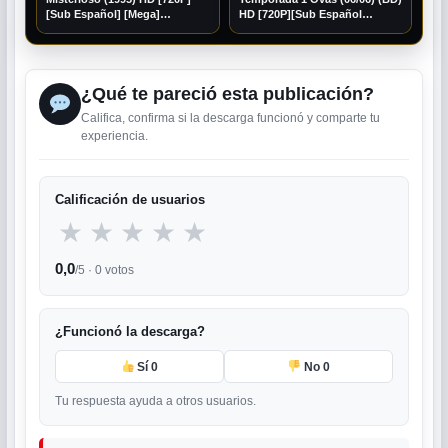
[Sub Español] [Mega]
HD [720P][Sub Español
[Googledrive]
[Googledrive]
¿Qué te pareció esta publicación?
Califica, confirma si la descarga funcionó y comparte tu
experiencia.
Calificación de usuarios
★
★
★
★
★
0,0
/5 ·
0
votos
¿Funcionó la descarga?
Sí
0
No
0
Tu respuesta ayuda a otros usuarios.