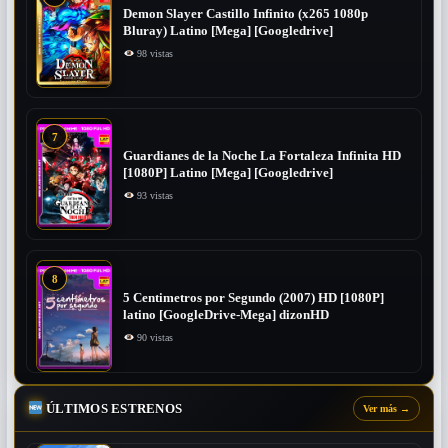
Demon Slayer Castillo Infinito (x265 1080p
Bluray) Latino [Mega] [Googledrive]
98 vistas
7
Guardianes de la Noche La Fortaleza Infinita HD
[1080P] Latino [Mega] [Googledrive]
93 vistas
8
5 Centimetros por Segundo (2007) ​HD [1080P]
latino [GoogleDrive-Mega] dizonHD
90 vistas
ÚLTIMOS ESTRENOS
Ver más
→