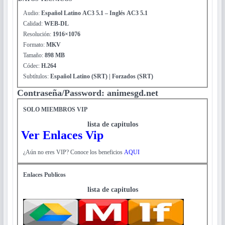
Audio:
Español Latino AC3 5.1 – Inglés AC3 5.1
Calidad:
WEB-DL
Resolución:
1916×1076
Formato:
MKV
Tamaño:
898 MB
Códec:
H.264
Subtítulos:
Español Latino (SRT) | Forzados (SRT)
Contraseña/Password: animesgd.net
SOLO MIEMBROS VIP
lista de capitulos
Ver Enlaces Vip
¿Aún no eres VIP? Conoce los beneficios
AQUI
Enlaces Publicos
lista de capitulos