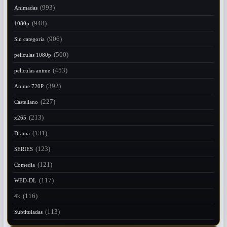
(993)
Animadas
(948)
1080p
(906)
Sin categoria
(500)
peliculas 1080p
(453)
peliculas anime
(392)
Anime 720P
(227)
Castellano
(213)
x265
(131)
Drama
(123)
SERIES
(121)
Comedia
(117)
WED-DL
(116)
4k
(113)
Subtituladas