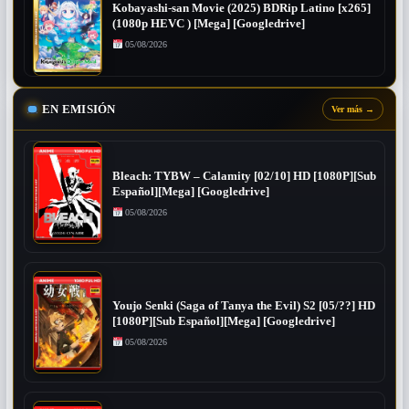
Kobayashi-san Movie (2025) BDRip Latino [x265]
(1080p HEVC ) [Mega] [Googledrive]
05/08/2026
EN EMISIÓN
Ver más
→
Bleach: TYBW – Calamity [02/10] HD [1080P][Sub
Español][Mega] [Googledrive]
05/08/2026
Youjo Senki (Saga of Tanya the Evil) S2 [05/??] HD
[1080P][Sub Español][Mega] [Googledrive]
05/08/2026