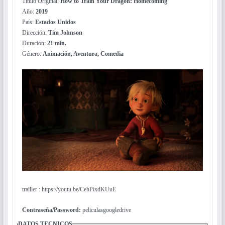
Título Original:
How to Train Your Dragon: Homecoming
Año:
2019
País:
Estados Unidos
Dirección:
Tim Johnson
Duración:
21 min.
Género:
Animación, Aventura, Comedia
trailler : https://youtu.be/CehPixdKUuE
Contraseña/Password:
peliculasgoogledrive
DATOS TECNICOS