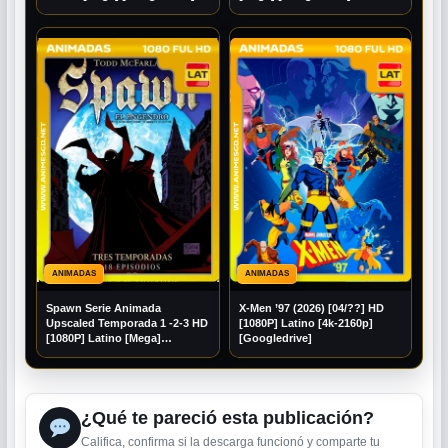
ANIMADAS
ANIMADAS
Spawn Serie Animada
X-Men ’97 (2026) [04/??] HD
Upscaled Temporada 1 -2-3 HD
[1080P] Latino [4k-2160p]
[1080P] Latino [Mega]
[Googledrive]
[Googledrive]
¿Qué te pareció esta publicación?
Califica, confirma si la descarga funcionó y comparte tu