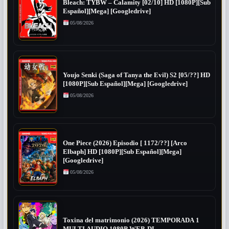
Bleach: TYBW – Calamity [02/10] HD [1080P][Sub
Español][Mega] [Googledrive]
05/08/2026
Youjo Senki (Saga of Tanya the Evil) S2 [05/??] HD
[1080P][Sub Español][Mega] [Googledrive]
05/08/2026
One Piece (2026) Episodio [ 1172/??] [Arco
Elbaph] HD [1080P][Sub Español][Mega]
[Googledrive]
05/08/2026
Toxina del matrimonio (2026) TEMPORADA 1
MULTI AUDIO 1080P WEB-DL