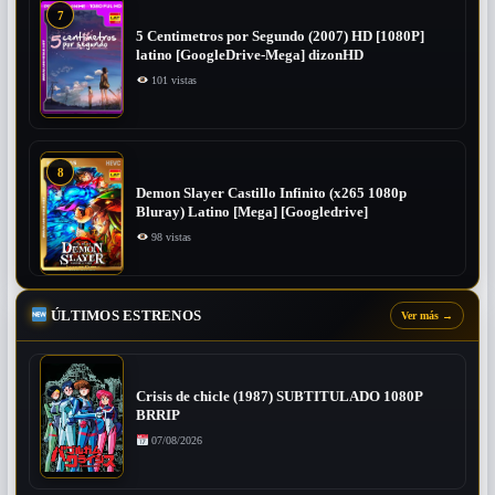
7
5 Centimetros por Segundo (2007) ​HD [1080P]
latino [GoogleDrive-Mega] dizonHD
101 vistas
8
Demon Slayer Castillo Infinito (x265 1080p
Bluray) Latino [Mega] [Googledrive]
98 vistas
ÚLTIMOS ESTRENOS
Ver más
→
Crisis de chicle (1987) SUBTITULADO 1080P
BRRIP
07/08/2026