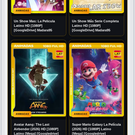
ANIMADAS
ANIMADAS
Un Show Mas: La Pelicula
Un Show Más Serie Completa
Latino HD [1080P]
Latino HD [1080P]
[GoogleDrive] Madara95
[GoogleDrive] Madara95
ANIMADAS
ANIMADAS
Avatar Aang: The Last
Super Mario Galaxy La Película
Airbender (2026) HD [1080P]
(2026) HD [1080P] Latino
Latino [Mega] [Googledrive]
[Mega] [Googledrive]