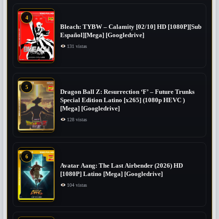
4
Bleach: TYBW – Calamity [02/10] HD [1080P][Sub
Español][Mega] [Googledrive]
131 vistas
5
Dragon Ball Z: Resurrection ‘F’ – Future Trunks
Special Edition Latino [x265] (1080p HEVC )
[Mega] [Googledrive]
128 vistas
6
Avatar Aang: The Last Airbender (2026) HD
[1080P] Latino [Mega] [Googledrive]
104 vistas