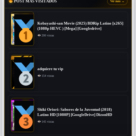
POST MÁS VISITADOS
Ver más
→
Kobayashi-san Movie (2025) BDRip Latino [x265]
(1080p HEVC ) [Mega] [Googledrive]
200 vistas
adquiere tu vip
154 vistas
Shiki Oriori: Sabores de la Juventud (2018)
Latino HD [1080P] [GoogleDrive] DizonHD
145 vistas