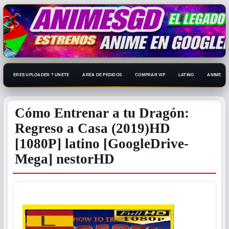
ERES UPLOADER ? UNETE
AREA DE PEDIDOS
COMPRAR VIP
LATINO
ANIME 108
Cómo Entrenar a tu Dragón:
Regreso a Casa (2019)HD
[1080P] latino [GoogleDrive-
Mega] nestorHD