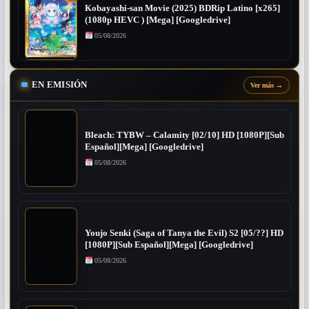
Kobayashi-san Movie (2025) BDRip Latino [x265]
(1080p HEVC ) [Mega] [Googledrive]
05/08/2026
EN EMISIÓN
Ver más
→
Bleach: TYBW – Calamity [02/10] HD [1080P][Sub
Español][Mega] [Googledrive]
05/08/2026
Youjo Senki (Saga of Tanya the Evil) S2 [05/??] HD
[1080P][Sub Español][Mega] [Googledrive]
05/08/2026