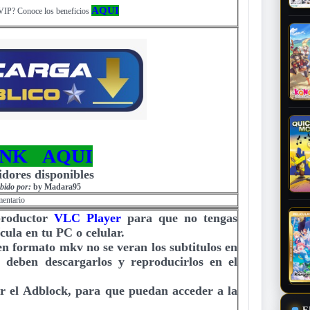
AQUI
VIP? Conoce los beneficios
INK AQUI
idores disponibles
bido por:
by Madara95
mentario
productor
VLC Player
para que no tengas
cula en tu PC o celular.
 en formato mkv no se veran los subtitulos en
e deben descargarlos y reproducirlos en el
r el Adblock, para que puedan acceder a la
E