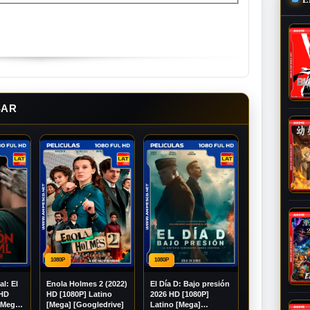
SAR
1080P
1080P
al: El
Enola Holmes 2 (2022)
El Día D: Bajo presión
 HD
HD [1080P] Latino
2026 HD [1080P]
[Mega]
[Mega] [Googledrive]
Latino [Mega]