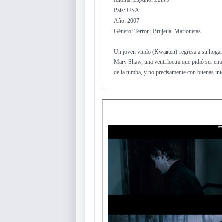
Idioma:
Español Latino
País: USA
Año: 2007
Género: Terror | Brujería. Marionetas
Un joven viudo (Kwanten) regresa a su hogar p
Mary Shaw, una ventrílocua que pidió ser ent
de la tumba, y no precisamente con buenas i