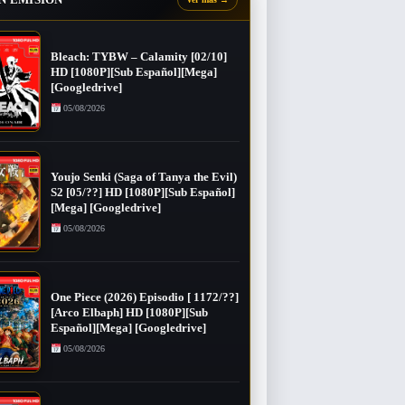
Bleach: TYBW – Calamity [02/10]
HD [1080P][Sub Español][Mega]
[Googledrive]
05/08/2026
Youjo Senki (Saga of Tanya the Evil)
S2 [05/??] HD [1080P][Sub Español]
[Mega] [Googledrive]
05/08/2026
One Piece (2026) Episodio [ 1172/??]
[Arco Elbaph] HD [1080P][Sub
Español][Mega] [Googledrive]
05/08/2026