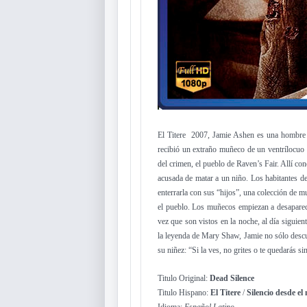
El Titere 2007, Jamie Ashen es una hombre q
recibió un extraño muñeco de un ventrílocuo 
del crimen, el pueblo de Raven’s Fair. Allí co
acusada de matar a un niño. Los habitantes del
enterrarla con sus “hijos”, una colección de
el pueblo. Los muñecos empiezan a desaparec
vez que son vistos en la noche, al día siguien
la leyenda de Mary Shaw, Jamie no sólo descub
su niñez: “Si la ves, no grites o te quedarás si
Titulo Original:
Dead Silence
Titulo Hispano:
El Titere
/
Silencio desde el