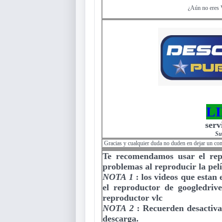
¿Aún no eres 
L
serv
Su
Gracias y cualquier duda no duden en dejar un co
Te recomendamos usar el re
problemas al reproducir la pelí
NOTA 1
:
los videos que estan
el reproductor de googledriv
reproductor vlc
NOTA 2
:
Recuerden desactiva
descarga.