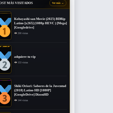
OST MÁS VISITADOS
Ver más
→
Kobayashi-san Movie (2025) BDRip
Latino [x265] (1080p HEVC ) [Mega]
[Googledrive]
200 vistas
adquiere tu vip
153 vistas
Shiki Oriori: Sabores de la Juventud
(2018) Latino HD [1080P]
[GoogleDrive] DizonHD
144 vistas