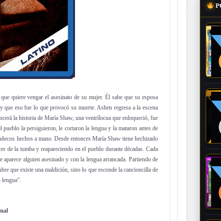
P
ue quiere vengar el asesinato de su mujer. Él sabe que su esposa
y que eso fue lo que provocó su muerte. Ashen regresa a la escena
nocerá la historia de María Shaw, una ventrílocua que enloqueció, fue
 pueblo la persiguieron, le cortaron la lengua y la mataron antes de
 muñecos hechos a mano. Desde entonces María Shaw tiene hechizado
er de la tumba y reapareciendo en el pueblo durante décadas. Cada
te aparece alguien asesinado y con la lengua arrancada. Partiendo de
re que existe una maldición, sino lo que esconde la cancioncilla de
n lengua”.
 mal