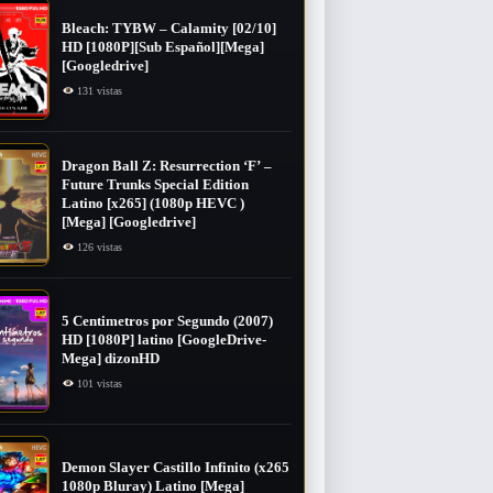
Bleach: TYBW – Calamity [02/10]
HD [1080P][Sub Español][Mega]
[Googledrive]
131 vistas
Dragon Ball Z: Resurrection ‘F’ –
Future Trunks Special Edition
Latino [x265] (1080p HEVC )
[Mega] [Googledrive]
126 vistas
5 Centimetros por Segundo (2007) ​
HD [1080P] latino [GoogleDrive-
Mega] dizonHD
101 vistas
Demon Slayer Castillo Infinito (x265
1080p Bluray) Latino [Mega]