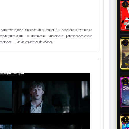
4
ara investigar el asesinato de su mujer. Allí descubre la leyenda de
errada junto a sus 101 «muñecos». Uno de ellos parece haber vuelto
ntenciones… De los creadores de «Saw».
5
6
7