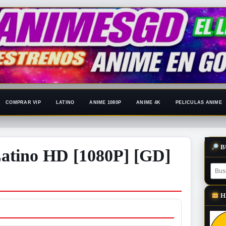
COMPRAR VIP
LATINO
ANIME 1080P
ANIME 4K
PELICULAS ANIME
B
 Latino HD [1080P] [GD]
H