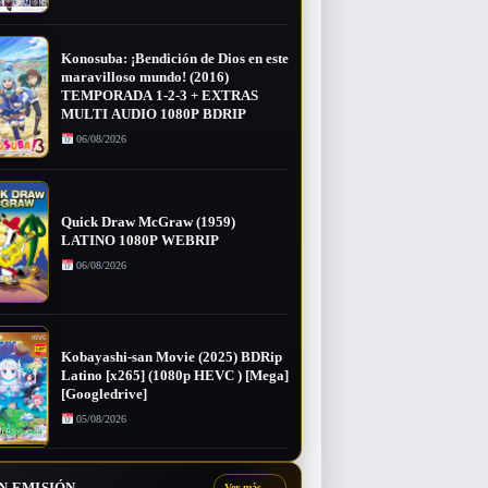
Konosuba: ¡Bendición de Dios en este
maravilloso mundo! (2016)
TEMPORADA 1-2-3 + EXTRAS
MULTI AUDIO 1080P BDRIP
06/08/2026
Quick Draw McGraw (1959)
LATINO 1080P WEBRIP
06/08/2026
Kobayashi-san Movie (2025) BDRip
Latino [x265] (1080p HEVC ) [Mega]
[Googledrive]
05/08/2026
N EMISIÓN
Ver más
→