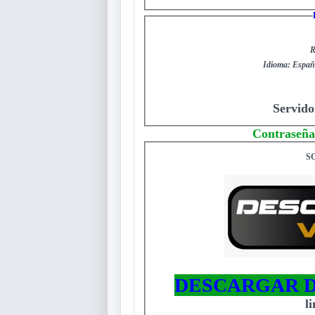
R
Idioma: Españo
Servido
Contraseña
S
DESCARGAR D
l