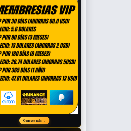
Conocer más
→