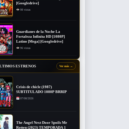
[Googledrive]
98 vistas
Guardianes de la Noche La
Fortaleza Infinita HD [1080P]
Latino [Mega] [Googledrive]
96 vistas
LTIMOS ESTRENOS
Ver más
→
Crisis de chicle (1987)
SUBTITULADO 1080P BRRIP
07/08/2026
The Angel Next Door Spoils Me
Rotten (2023) TEMPORADA 1