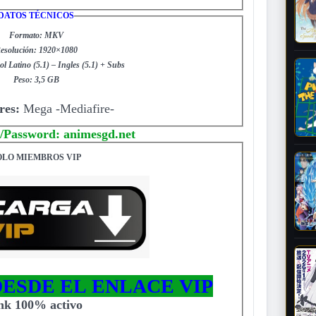
DATOS TÉCNICOS
Formato: MKV
esolución: 1920×1080
l Latino (5.1) – Ingles (5.1) + Subs
Peso: 3,5 GB
res:
Mega -Mediafire-
/Password: animesgd.net
OLO MIEMBROS VIP
ESDE EL ENLACE VIP
ink 100% activo