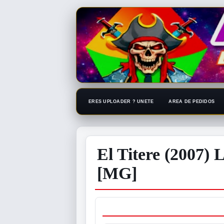
ERES UPLOADER ? UNETE
AREA DE PEDIDOS
El Titere (2007)
[MG]