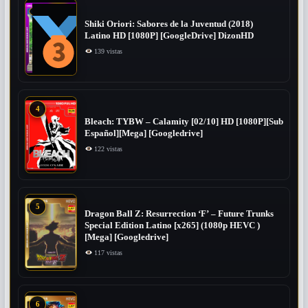
Shiki Oriori: Sabores de la Juventud (2018)
Latino HD [1080P] [GoogleDrive] DizonHD
139 vistas
4
Bleach: TYBW – Calamity [02/10] HD [1080P][Sub
Español][Mega] [Googledrive]
122 vistas
5
Dragon Ball Z: Resurrection ‘F’ – Future Trunks
Special Edition Latino [x265] (1080p HEVC )
[Mega] [Googledrive]
117 vistas
6