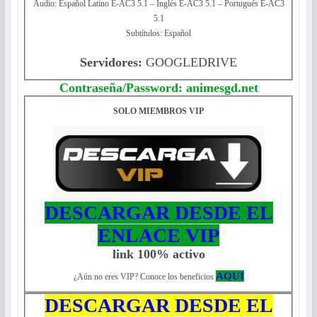
Audio: Español Latino E-AC3 5.1 – Inglés E-AC3 5.1 – Portugués E-AC3
5.1
Subtítulos: Español
Servidores:
GOOGLEDRIVE
Contraseña/Password: animesgd.net
SOLO MIEMBROS VIP
DESCARGAR DESDE EL
ENLACE VIP
link 100% activo
AQUI
¿Aún no eres VIP? Conoce los beneficios
DESCARGAR DESDE EL