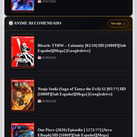
22/07/2026
ANIME RECOMENDADO
Ver más
→
Bleach: TYBW – Calamity [02/10] HD [1080P][Sub
Español][Mega] [Googledrive]
05/08/2026
Youjo Senki (Saga of Tanya the Evil) S2 [05/??] HD
[1080P][Sub Español][Mega] [Googledrive]
05/08/2026
One Piece (2026) Episodio [ 1172/??] [Arco
Elbaph] HD [1080P][Sub Español][Mega]