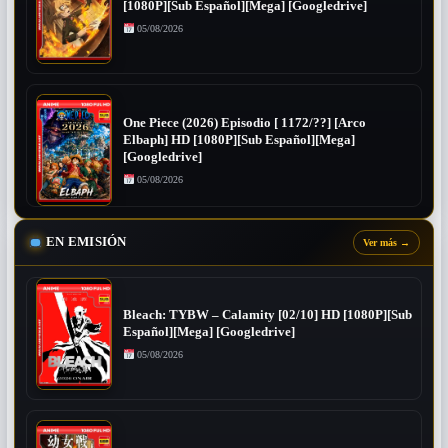
[1080P][Sub Español][Mega] [Googledrive]
05/08/2026
One Piece (2026) Episodio [ 1172/??] [Arco
Elbaph] HD [1080P][Sub Español][Mega]
[Googledrive]
05/08/2026
EN EMISIÓN
Ver más
→
Bleach: TYBW – Calamity [02/10] HD [1080P][Sub
Español][Mega] [Googledrive]
05/08/2026