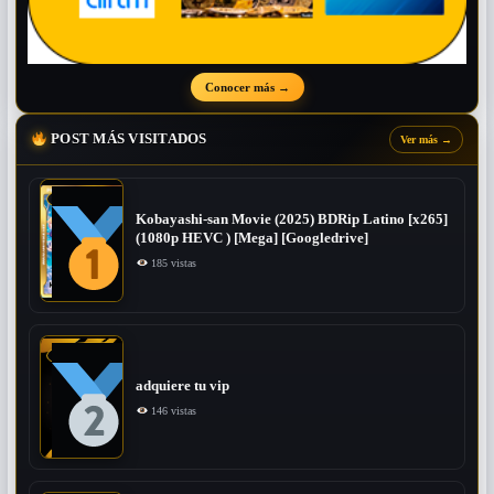
Conocer más
→
POST MÁS VISITADOS
Ver más
→
Kobayashi-san Movie (2025) BDRip Latino [x265]
(1080p HEVC ) [Mega] [Googledrive]
185 vistas
adquiere tu vip
146 vistas