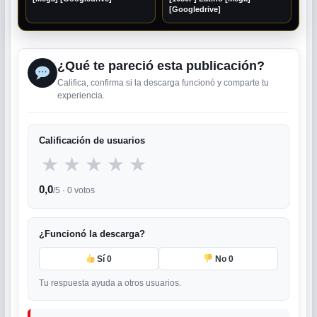
[Googledrive]
¿Qué te pareció esta publicación?
Califica, confirma si la descarga funcionó y comparte tu
experiencia.
Calificación de usuarios
★
★
★
★
★
0,0
/5 ·
0
votos
¿Funcionó la descarga?
Sí
0
No
0
Tu respuesta ayuda a otros usuarios.