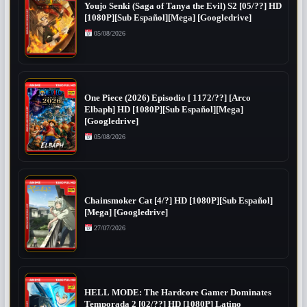
Youjo Senki (Saga of Tanya the Evil) S2 [05/??] HD
[1080P][Sub Español][Mega] [Googledrive]
05/08/2026
One Piece (2026) Episodio [ 1172/??] [Arco
Elbaph] HD [1080P][Sub Español][Mega]
[Googledrive]
05/08/2026
Chainsmoker Cat [4/?] HD [1080P][Sub Español]
[Mega] [Googledrive]
27/07/2026
HELL MODE: The Hardcore Gamer Dominates
Temporada 2 [02/??] HD [1080P] Latino