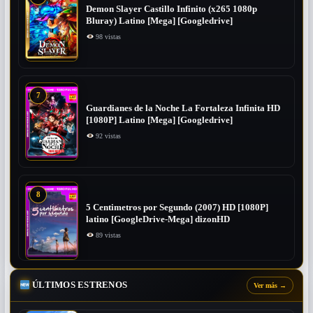
Demon Slayer Castillo Infinito (x265 1080p
Bluray) Latino [Mega] [Googledrive]
98 vistas
7
Guardianes de la Noche La Fortaleza Infinita HD
[1080P] Latino [Mega] [Googledrive]
92 vistas
8
5 Centimetros por Segundo (2007) ​HD [1080P]
latino [GoogleDrive-Mega] dizonHD
89 vistas
ÚLTIMOS ESTRENOS
Ver más
→