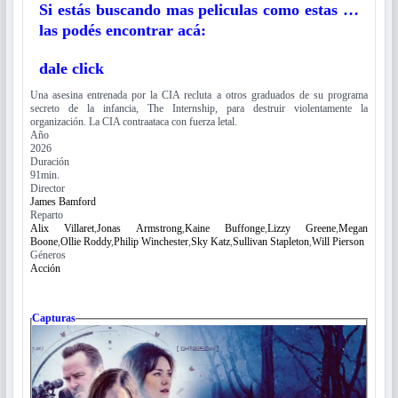
Si estás buscando mas peliculas como estas …
las podés encontrar acá:
dale click
Una asesina entrenada por la CIA recluta a otros graduados de su programa
secreto de la infancia, The Internship, para destruir violentamente la
organización. La CIA contraataca con fuerza letal.
Año
2026
Duración
91min.
Director
James Bamford
Reparto
Alix Villaret
,
Jonas Armstrong
,
Kaine Buffonge
,
Lizzy Greene
,
Megan
Boone
,
Ollie Roddy
,
Philip Winchester
,
Sky Katz
,
Sullivan Stapleton
,
Will Pierson
Géneros
Acción
Capturas