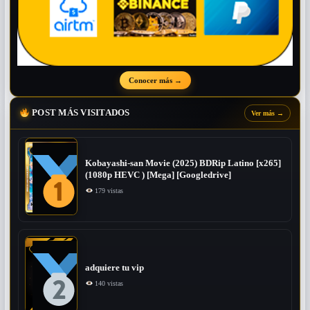
Conocer más
→
POST MÁS VISITADOS
Ver más
→
Kobayashi-san Movie (2025) BDRip Latino [x265]
(1080p HEVC ) [Mega] [Googledrive]
179 vistas
adquiere tu vip
140 vistas