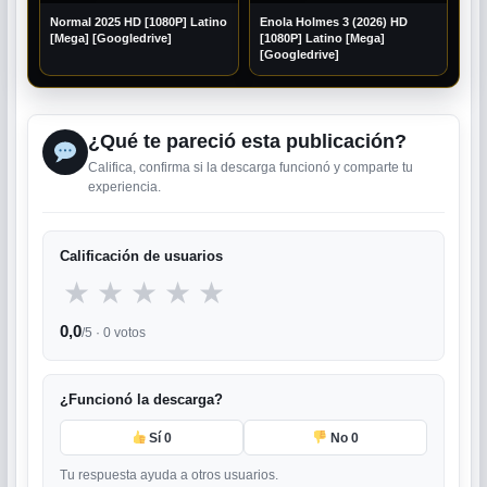
Normal 2025 HD [1080P] Latino
Enola Holmes 3 (2026) HD
[Mega] [Googledrive]
[1080P] Latino [Mega]
[Googledrive]
¿Qué te pareció esta publicación?
Califica, confirma si la descarga funcionó y comparte tu
experiencia.
Calificación de usuarios
★
★
★
★
★
0,0
/5 ·
0
votos
¿Funcionó la descarga?
Sí
0
No
0
Tu respuesta ayuda a otros usuarios.