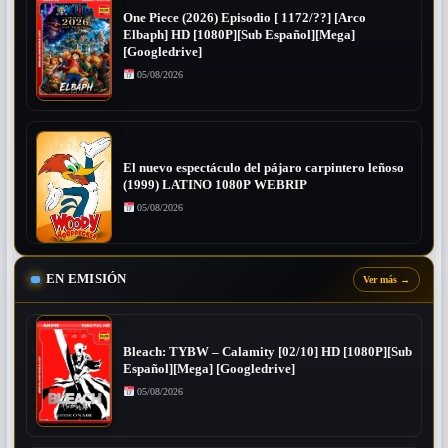
One Piece (2026) Episodio [ 1172/??] [Arco
Elbaph] HD [1080P][Sub Español][Mega]
[Googledrive]
05/08/2026
El nuevo espectáculo del pájaro carpintero leñoso
(1999) LATINO 1080P WEBRIP
05/08/2026
EN EMISIÓN
Ver más
→
Bleach: TYBW – Calamity [02/10] HD [1080P][Sub
Español][Mega] [Googledrive]
05/08/2026