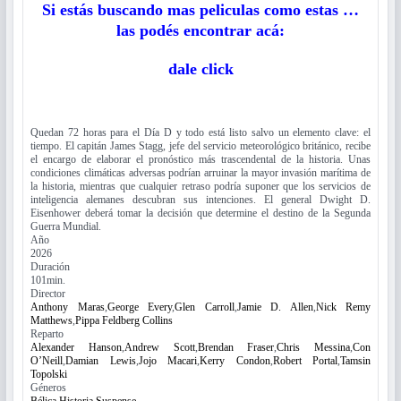
Si estás buscando mas peliculas como estas …
las podés encontrar acá:
dale click
Quedan 72 horas para el Día D y todo está listo salvo un elemento clave: el
tiempo. El capitán James Stagg, jefe del servicio meteorológico británico, recibe
el encargo de elaborar el pronóstico más trascendental de la historia. Unas
condiciones climáticas adversas podrían arruinar la mayor invasión marítima de
la historia, mientras que cualquier retraso podría suponer que los servicios de
inteligencia alemanes descubran sus intenciones. El general Dwight D.
Eisenhower deberá tomar la decisión que determine el destino de la Segunda
Guerra Mundial.
Año
2026
Duración
101min.
Director
Anthony Maras
,
George Every
,
Glen Carroll
,
Jamie D. Allen
,
Nick Remy
Matthews
,
Pippa Feldberg Collins
Reparto
Alexander Hanson
,
Andrew Scott
,
Brendan Fraser
,
Chris Messina
,
Con
O’Neill
,
Damian Lewis
,
Jojo Macari
,
Kerry Condon
,
Robert Portal
,
Tamsin
Topolski
Géneros