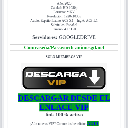
Año: 2026
Calidad: HD 1080p
Formato: MKV
Resolución: 1920x1036p
Audio: Español Latino AC3 5.1 – Inglés AC3 5.1
Subtítulos: Español
Tamaño: 4.15 GB
Servidores:
GOOGLEDRIVE
Contraseña/Password: animesgd.net
SOLO MIEMBROS VIP
DESCARGAR DESDE EL
ENLACE VIP
link 100% activo
AQUI
¿Aún no eres VIP? Conoce los beneficios