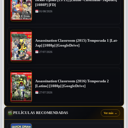
Isekai Ojisan [13/13] [Latino+Castellano+Japonés]
[1080P] [FD]
01/08/2026
Assassination Classroom (2015) Temporada 1 [Lat-
Jap] [1080p] [GoogleDrive]
27/07/2026
Assassination Classroom (2016) Temporada 2
[Latino] [1080p] [GoogleDrive]
27/07/2026
PELÍCULAS RECOMENDADAS
Ver más
→