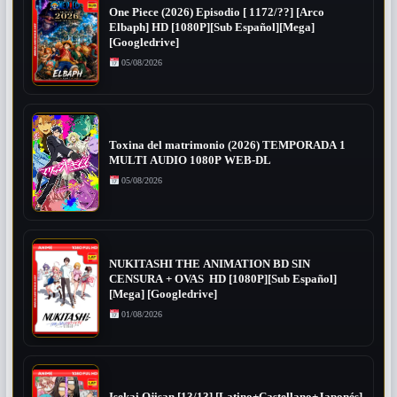
One Piece (2026) Episodio [ 1172/??] [Arco
Elbaph] HD [1080P][Sub Español][Mega]
[Googledrive]
05/08/2026
Toxina del matrimonio (2026) TEMPORADA 1
MULTI AUDIO 1080P WEB-DL
05/08/2026
NUKITASHI THE ANIMATION BD SIN
CENSURA + OVAS HD [1080P][Sub Español]
[Mega] [Googledrive]
01/08/2026