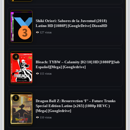
Shiki Oriori: Sabores de la Juventud (2018)
Latino HD [1080P] [GoogleDrive] DizonHD
127 vistas
4
Bleach: TYBW – Calamity [02/10] HD [1080P][Sub
Español][Mega] [Googledrive]
115 vistas
5
Dragon Ball Z: Resurrection ‘F’ – Future Trunks
Special Edition Latino [x265] (1080p HEVC )
[Mega] [Googledrive]
110 vistas