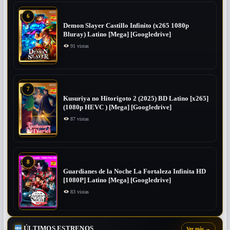
6
Demon Slayer Castillo Infinito (x265 1080p
Bluray) Latino [Mega] [Googledrive]
91 vistas
7
Kusuriya no Hitorigoto 2 (2025) BD Latino [x265]
(1080p HEVC ) [Mega] [Googledrive]
87 vistas
8
Guardianes de la Noche La Fortaleza Infinita HD
[1080P] Latino [Mega] [Googledrive]
83 vistas
ÚLTIMOS ESTRENOS
Ver más
→