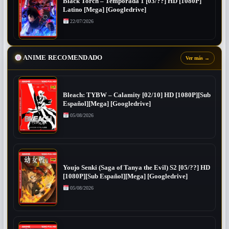
Black Torch – Temporada 1 [03/??] HD [1080P]
Latino [Mega] [Googledrive]
22/07/2026
ANIME RECOMENDADO
Ver más
→
Bleach: TYBW – Calamity [02/10] HD [1080P][Sub
Español][Mega] [Googledrive]
05/08/2026
Youjo Senki (Saga of Tanya the Evil) S2 [05/??] HD
[1080P][Sub Español][Mega] [Googledrive]
05/08/2026