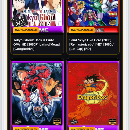
OVA Y ESPECIALES
OVA Y ESPECIALES
Tokyo Ghoul: Jack & Pinto
Saint Seiya Ova Cero (2003)
OVA HD [1080P] Latino[Mega]
[Remasterizado] [HD] [1080p]
[Googledrive]
[Lat-Jap] [FD]
OVA Y ESPECIALES
OVA Y ESPECIALES