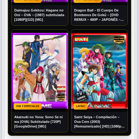
Daimajuu Gekitou: Hagane no
Dragon Ball – El Cuerpo De
Oni – OVA – (1987) subtitulada
Bomberos De Gokú – [DVD
[1080P][GD] [MG]
REMUX – 480P – JAPONÉS –
SUB ESPAÑOL/INGLÉS] [GD]
[MG]
OVA Y ESPECIALES
LATINO
Akatsuki no Yona: Sono Se ni
Saint Seiya – Compilación –
wa (OVA) Subtitulado [720P]
Ova Cero (2003)
[GoogleDrive] [MG]
[Remasterizado] [HD] [1080p]
[Lat-Jap] [GoogleDrive]
AioriaHD