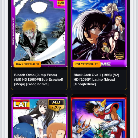
OVA Y ESPECIALES
OVA Y ESPECIALES
Bleach Ovas (Jump Festa)
Black Jack Ova 1 (1993) (V2)
(5/5) HD [1080P][Sub Español]
HD [1080P] Latino [Mega]
[Mega] [Googledrive]
[Googledrive]