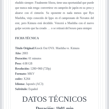
eludido siempre. Finalmente Ahora, tiene una oportunidad que puede
que nunca más tenga: convertirse en campeón de japón en su peso y
alzarse con el cinturón. Su oponente es nada menos que Ryo
Mashiba, viejo conocido de Ippo en el campeonato de Novatos del
este, pero Kimura está decidido. Vencerá a Mashiba con el nuevo
golpe secreto que ha creado … o se retirará del boxeo para siempre
FICHA TÉCNICA
Titulo Original:
Knock Out OVA: Mashiba vs. Kimura
Año:
2003
Duración:
61 minutos
Peso:
4.08 GB
Resolución:
1280×960 (720p)
Formato:
MKV
codec:
X264
Idioma:
Japonés (AC3)
Subtítulo:
Español
DATOS TÉCNICOS
Duración
:
1h01 min