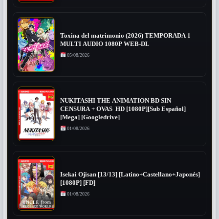
Toxina del matrimonio (2026) TEMPORADA 1
MULTI AUDIO 1080P WEB-DL
05/08/2026
NUKITASHI THE ANIMATION BD SIN
CENSURA + OVAS HD [1080P][Sub Español]
[Mega] [Googledrive]
01/08/2026
Isekai Ojisan [13/13] [Latino+Castellano+Japonés]
[1080P] [FD]
01/08/2026