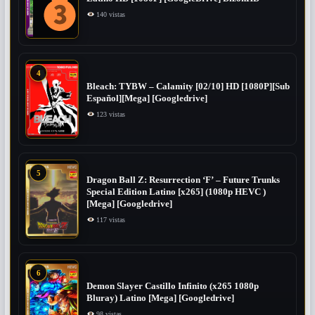
140 vistas
4
Bleach: TYBW – Calamity [02/10] HD [1080P][Sub
Español][Mega] [Googledrive]
123 vistas
5
Dragon Ball Z: Resurrection ‘F’ – Future Trunks
Special Edition Latino [x265] (1080p HEVC )
[Mega] [Googledrive]
117 vistas
6
Demon Slayer Castillo Infinito (x265 1080p
Bluray) Latino [Mega] [Googledrive]
98 vistas