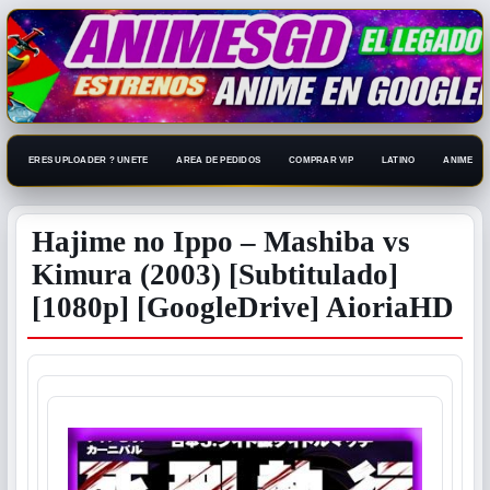
ERES UPLOADER ? UNETE
AREA DE PEDIDOS
COMPRAR VIP
LATINO
ANIME 108
Hajime no Ippo – Mashiba vs
Kimura (2003) [Subtitulado]
[1080p] [GoogleDrive] AioriaHD