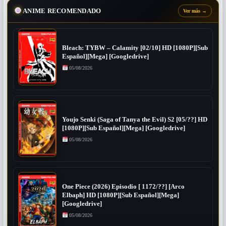
ANIME RECOMENDADO
Ver más
→
Bleach: TYBW – Calamity [02/10] HD [1080P][Sub
Español][Mega] [Googledrive]
05/08/2026
Youjo Senki (Saga of Tanya the Evil) S2 [05/??] HD
[1080P][Sub Español][Mega] [Googledrive]
05/08/2026
One Piece (2026) Episodio [ 1172/??] [Arco
Elbaph] HD [1080P][Sub Español][Mega]
[Googledrive]
05/08/2026