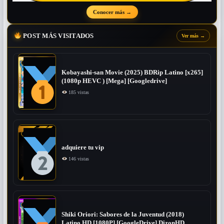
Conocer más
→
POST MÁS VISITADOS
Ver más
→
Kobayashi-san Movie (2025) BDRip Latino [x265]
(1080p HEVC ) [Mega] [Googledrive]
185 vistas
adquiere tu vip
146 vistas
Shiki Oriori: Sabores de la Juventud (2018)
Latino HD [1080P] [GoogleDrive] DizonHD