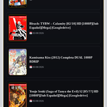
Bleach: TYBW – Calamity [02/10] HD [1080P][Sub
Español][Mega] [Googledrive]
05/08/2026
Kamisama Kiss (2012) Completa DUAL 1080P
BDRIP
05/08/2026
Youjo Senki (Saga of Tanya the Evil) S2 [05/??] HD
[1080P][Sub Español][Mega] [Googledrive]
05/08/2026