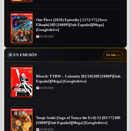
One Piece (2026) Episodio [ 1172/??] [Arco
Elbaph] HD [1080P][Sub Español][Mega]
[Googledrive]
05/08/2026
EN EMISIÓN
Ver más
→
Bleach: TYBW – Calamity [02/10] HD [1080P][Sub
Español][Mega] [Googledrive]
05/08/2026
Youjo Senki (Saga of Tanya the Evil) S2 [05/??] HD
[1080P][Sub Español][Mega] [Googledrive]
05/08/2026