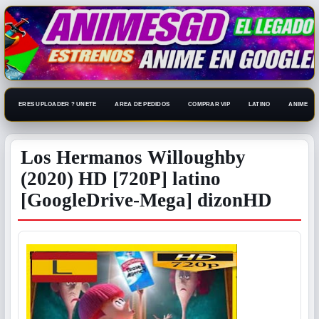
ERES UPLOADER ? UNETE
AREA DE PEDIDOS
COMPRAR VIP
LATINO
ANIME 108
Los Hermanos Willoughby
(2020) HD [720P] latino
[GoogleDrive-Mega] dizonHD