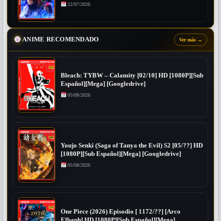
22/07/2026
ANIME RECOMENDADO
Ver más
→
Bleach: TYBW – Calamity [02/10] HD [1080P][Sub
Español][Mega] [Googledrive]
05/08/2026
Youjo Senki (Saga of Tanya the Evil) S2 [05/??] HD
[1080P][Sub Español][Mega] [Googledrive]
05/08/2026
One Piece (2026) Episodio [ 1172/??] [Arco
Elbaph] HD [1080P][Sub Español][Mega]