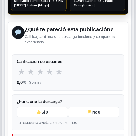
Upscaled Temporada 1 -2-3 HD
[1080P] Latino [4k-2160p]
[1080P] Latino [Mega]
[Googledrive]
[Googledrive]
¿Qué te pareció esta publicación?
Califica, confirma si la descarga funcionó y comparte tu
experiencia.
Calificación de usuarios
★
★
★
★
★
0,0
/5 ·
0
votos
¿Funcionó la descarga?
Sí
0
No
0
Tu respuesta ayuda a otros usuarios.