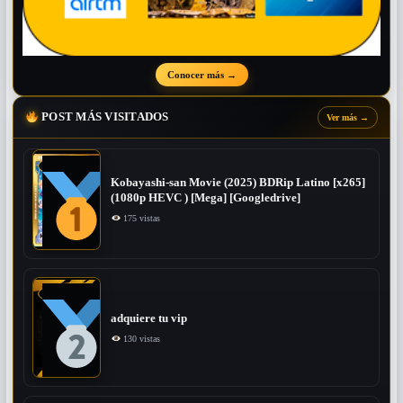
Conocer más
→
POST MÁS VISITADOS
Ver más
→
Kobayashi-san Movie (2025) BDRip Latino [x265]
(1080p HEVC ) [Mega] [Googledrive]
175 vistas
adquiere tu vip
130 vistas