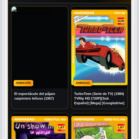
ANIMACIÓN
ANIMADAS
El espectáculo del pájaro
TurboTeen (Serie de TV) (1984)
carpintero leñoso (1957)
TVRip HD [720P][Sub
Español] [Mega] [Googledrive]