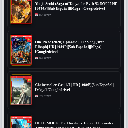
Youjo Senki (Saga of Tanya the Evil) S2 [05/??] HD
[1080P][Sub Español][Mega] [Googledrive]
05/08/2026
One Piece (2026) Episodio [ 1172/??] [Arco
Elbaph] HD [1080P][Sub Español][Mega]
[Googledrive]
05/08/2026
Chainsmoker Cat [4/?] HD [1080P][Sub Español]
[Mega] [Googledrive]
27/07/2026
HELL MODE: The Hardcore Gamer Dominates
Temporada 2 [02/??] HD [1080P] Latino