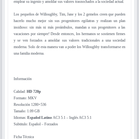
emplear su ingenio y amoldar sus valores trasnochados a la sociedad actual.
Los pequeños de Willoughby, Tim, Jane y los 2 gemelos creen que pueden
hacerlo mucho mejor sin sus progenitores ególatras y realizan un plan
insidioso: sin más ni más preámbulos, mandan a sus progenitores a las
vacaciones por siempre! Desde entonces, los hermanos se sostienen firmes
y se ven forzados a amoldar sus valores tradicionales a una sociedad
moderna. Solo de esta manera van a poder los Willoughby transformarse en
una familia moderna.
Información
Calidad:
HD 720p
Formato: MKV
Resolución 1280×536
Tamaño: 1.09 GB
Idiomas:
Español Latino
AC3 5.1 – Inglés AC3 5.1
Subtitulo: Español – Forzados
Ficha Técnica