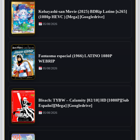
Kobayashi-san Movie (2025) BDRip Latino [x265]
(1080p HEVC ) [Mega] [Googledrive]
05/08/2026
Fantasma espacial (1966) LATINO 1080P
WEBRIP
05/08/2026
Bleach: TYBW – Calamity [02/10] HD [1080P][Sub
Español][Mega] [Googledrive]
05/08/2026