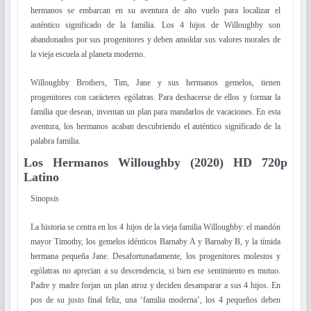
hermanos se embarcan en su aventura de alto vuelo para localizar el
auténtico significado de la familia. Los 4 hijos de Willoughby son
abandonados por sus progenitores y deben amoldar sus valores morales de
la vieja escuela al planeta moderno.
Willoughby Brothers, Tim, Jane y sus hermanos gemelos, tienen
progenitores con carácteres ególatras. Para deshacerse de ellos y formar la
familia que desean, inventan un plan para mandarlos de vacaciones. En esta
aventura, los hermanos acaban descubriendo el auténtico significado de la
palabra familia.
Los Hermanos Willoughby (2020) HD 720p
Latino
Sinopsis
La historia se centra en los 4 hijos de la vieja familia Willoughby: el mandón
mayor Timothy, los gemelos idénticos Barnaby A y Barnaby B, y la tímida
hermana pequeña Jane. Desafortunadamente, los progenitores molestos y
ególatras no aprecian a su descendencia, si bien ese sentimiento es mutuo.
Padre y madre forjan un plan atroz y deciden desamparar a sus 4 hijos. En
pos de su justo final feliz, una ‘familia moderna’, los 4 pequeños deben