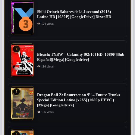
Shiki Oriori: Sabores de la Juventud (2018)
Latino HD [1080P] [GoogleDrive] DizonHD
124 vistas
4
Bleach: TYBW – Calamity [02/10] HD [1080P][Sub
Español][Mega] [Googledrive]
114 vistas
5
Dragon Ball Z: Resurrection ‘F’ – Future Trunks
Special Edition Latino [x265] (1080p HEVC )
[Mega] [Googledrive]
106 vistas
6