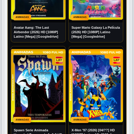
ANIMADAS
ANIMADAS
Avatar Aang: The Last
Super Mario Galaxy La Película
Airbender (2026) HD [1080P]
(2026) HD [1080P] Latino
Latino [Mega] [Googledrive]
[Mega] [Googledrive]
ANIMADAS
ANIMADAS
Spawn Serie Animada
X-Men ’97 (2026) [04/??] HD