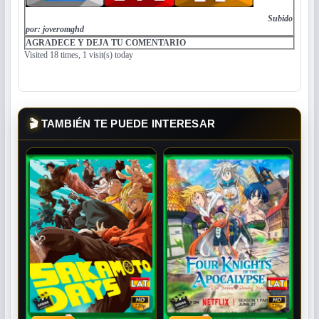
Subido
por: joveromghd
AGRADECE Y DEJA TU COMENTARIO
Visited 18 times, 1 visit(s) today
🎬
TAMBIÉN TE PUEDE INTERESAR