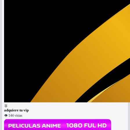
🥈
adquiere tu vip
👁 144 vistas