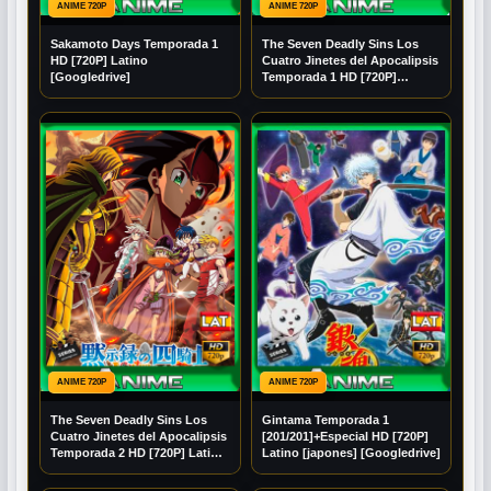
ANIME 720P
ANIME 720P
Sakamoto Days Temporada 1
The Seven Deadly Sins Los
HD [720P] Latino
Cuatro Jinetes del Apocalipsis
[Googledrive]
Temporada 1 HD [720P]
Latino [Mega] [Googledrive]
ANIME 720P
ANIME 720P
The Seven Deadly Sins Los
Gintama Temporada 1
Cuatro Jinetes del Apocalipsis
[201/201]+Especial HD [720P]
Temporada 2 HD [720P] Latino
Latino [japones] [Googledrive]
[Mega] [Googledrive]