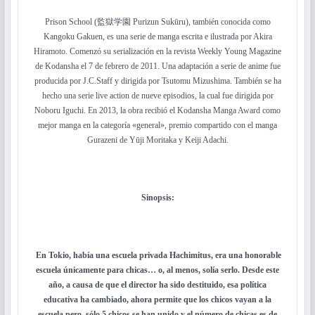
Prison School (監獄学園 Purizun Sukūru), también conocida como
Kangoku Gakuen, es una serie de manga escrita e ilustrada por Akira
Hiramoto. Comenzó su serialización en la revista Weekly Young Magazine
de Kodansha el 7 de febrero de 2011. Una adaptación a serie de anime fue
producida por J.C.Staff y dirigida por Tsutomu Mizushima. También se ha
hecho una serie live action de nueve episodios, la cual fue dirigida por
Noboru Iguchi. En 2013, la obra recibió el Kodansha Manga Award como
mejor manga en la categoría «general», premio compartido con el manga
Gurazeni de Yūji Moritaka y Keiji Adachi.
Sinopsis:
En Tokio, había una escuela privada Hachimitus, era una honorable
escuela únicamente para chicas… o, al menos, solía serlo. Desde este
año, a causa de que el director ha sido destituido, esa política
educativa ha cambiado, ahora permite que los chicos vayan a la
escuela pero, sólo 5 chicos se han unido y el número de chicas es de