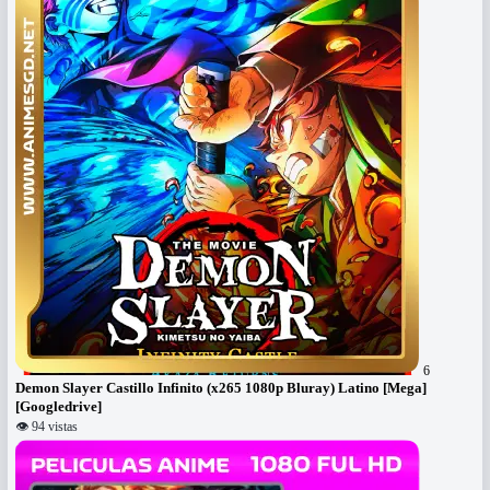
6
Demon Slayer Castillo Infinito (x265 1080p Bluray) Latino [Mega]
[Googledrive]
👁 94 vistas