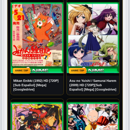
ANIME 720P
ANIME 720P
Mikan Enikki (1992) HD [720P]
Asu no Yuishi / Samurai Harem
[Sub Español] [Mega]
(2009) HD [720P][Sub
[Googledrive]
Español] [Mega] [Googledrive]