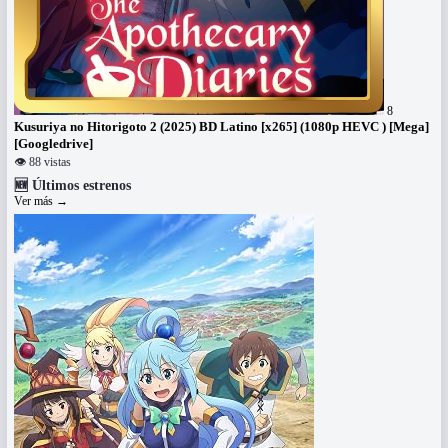
8
Kusuriya no Hitorigoto 2 (2025) BD Latino [x265] (1080p HEVC ) [Mega]
[Googledrive]
👁 88 vistas
🆕
Últimos estrenos
Ver más
→