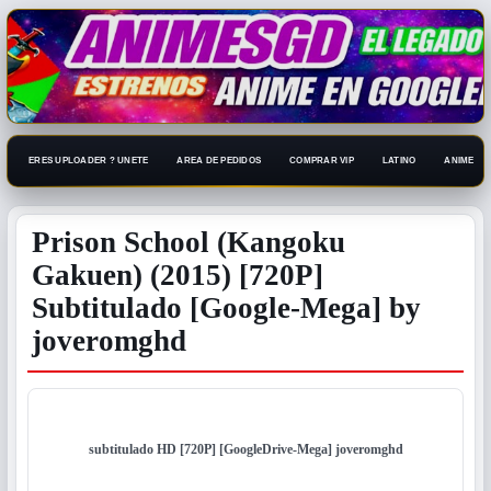
ERES UPLOADER ? UNETE
AREA DE PEDIDOS
COMPRAR VIP
LATINO
ANIME 108
Prison School (Kangoku
Gakuen) (2015) [720P]
Subtitulado [Google-Mega] by
joveromghd
subtitulado
HD [720P]
[GoogleDrive-Mega] joveromghd