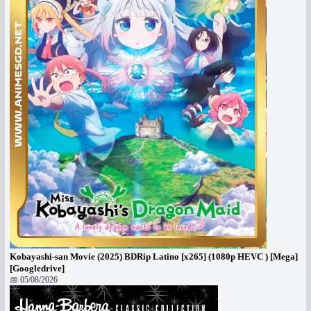
Kobayashi-san Movie (2025) BDRip Latino [x265] (1080p HEVC ) [Mega]
[Googledrive]
📅 05/08/2026