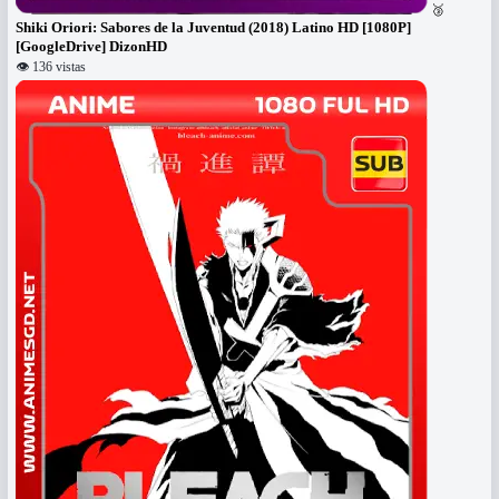
🥉
Shiki Oriori: Sabores de la Juventud (2018) Latino HD [1080P]
[GoogleDrive] DizonHD
👁 136 vistas