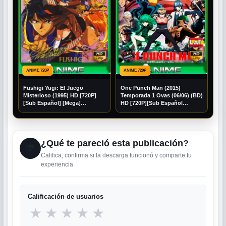
ANIME 720P
ANIME 720P
Fushigi Yugi: El Juego
One Punch Man (2015)
Misterioso (1995) HD [720P]
Temporada 1 Ovas (06/06) (BD)
[Sub Español] [Mega]
HD [720P][Sub Español
[Googledrive]
[Googledrive]
¿Qué te pareció esta publicación?
💬
Califica, confirma si la descarga funcionó y comparte tu
experiencia.
Calificación de usuarios
★
★
★
★
★