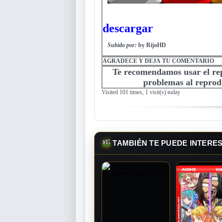
descargar
Subido por:
by RijoHD
AGRADECE Y DEJA TU COMENTARIO
Te recomendamos usar el r
problemas al reprodu
Visited 101 times, 1 visit(s) today
TAMBIÉN TE PUEDE INTERE