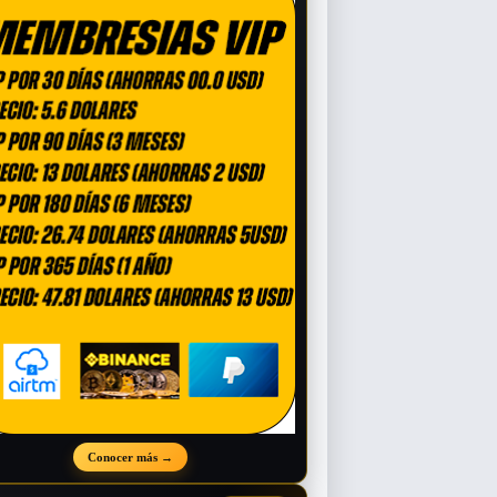
Conocer más
→