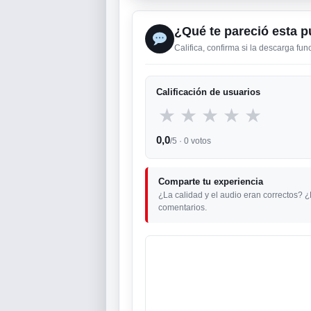
¿Qué te pareció esta p
Califica, confirma si la descarga fu
Calificación de usuarios
★
★
★
★
★
0,0
/5 ·
0
votos
Comparte tu experiencia
¿La calidad y el audio eran correctos? 
comentarios.