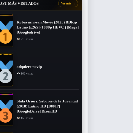
OST MÁS VISITADOS
Ver más
→
Kobayashi-san Movie (2025) BDRip
Latino [x265] (1080p HEVC ) [Mega]
[Googledrive]
215 vistas
adquiere tu vip
162 vistas
Shiki Oriori: Sabores de la Juventud
(2018) Latino HD [1080P]
[GoogleDrive] DizonHD
156 vistas