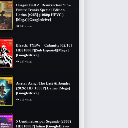
Dragon Ball Z: Resurrection ‘F’ –
Future Trunks Special Edition
Latino [x265] (1080p HEVC )
[Mega] [Googledrive]
143 vistas
Bleach: TYBW – Calamity [02/10]
HD [1080P][Sub Español][Mega]
[Googledrive]
137 vistas
Avatar Aang: The Last Airbender
(2026) HD [1080P] Latino [Mega]
[Googledrive]
119 vistas
5 Centimetros por Segundo (2007) ​
HD [1080P] latino [GoogleDrive-