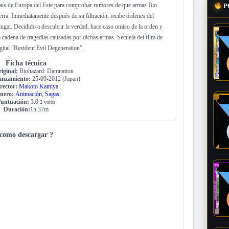
país de Europa del Este para comprobar rumores de que armas Bio
P
erra. Inmediatamente después de su filtración, recibe órdenes del
ugar. Decidido a descubrir la verdad, hace caso omiso de la orden y
la cadena de tragedias causadas por dichas armas. Secuela del film de
gital “Resident Evil Degeneration”.
Ficha técnica
riginal:
Biohazard: Damnation
anzamiento:
25-09-2012 (Japan)
rector:
Makoto Kamiya
nero:
Animación
,
Sagas
untuación:
3.0
2 votos
Duración:
1h 37m
como descargar ?