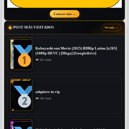
Conocer más
→
POST MÁS VISITADOS
Ver más
→
Kobayashi-san Movie (2025) BDRip Latino [x265]
(1080p HEVC ) [Mega] [Googledrive]
185 vistas
adquiere tu vip
146 vistas