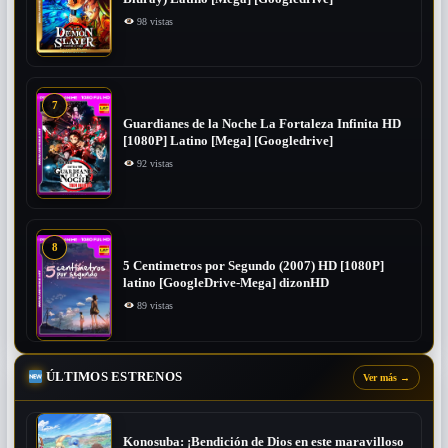
98 vistas
7
Guardianes de la Noche La Fortaleza Infinita HD
[1080P] Latino [Mega] [Googledrive]
92 vistas
8
5 Centimetros por Segundo (2007) ​HD [1080P]
latino [GoogleDrive-Mega] dizonHD
89 vistas
ÚLTIMOS ESTRENOS
Ver más
→
Konosuba: ¡Bendición de Dios en este maravilloso