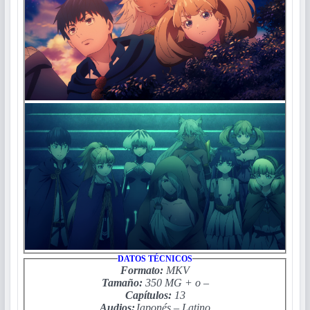
DATOS TÉCNICOS
Formato:
MKV
Tamaño:
350 MG
+ o –
Capítulos:
13
Audios:
Japonés
–
Latino