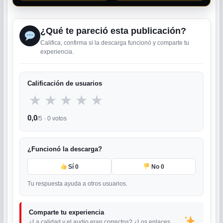
¿Qué te pareció esta publicación?
Califica, confirma si la descarga funcionó y comparte tu
experiencia.
Calificación de usuarios
★
★
★
★
★
0,0
/5 ·
0
votos
¿Funcionó la descarga?
Sí
0
No
0
Tu respuesta ayuda a otros usuarios.
Comparte tu experiencia
¿La calidad y el audio eran correctos? ¿Los enlaces