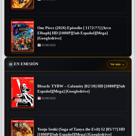
One Piece (2026) Episodio [ 1172/??] [Arco
Elbaph] HD [1080P][Sub Español][Mega]
[Googledrive]
05/08/2026
EN EMISIÓN
Ver más
→
Bleach: TYBW – Calamity [02/10] HD [1080P][Sub
Español][Mega] [Googledrive]
05/08/2026
Youjo Senki (Saga of Tanya the Evil) S2 [05/??] HD
[1080P][Sub Español][Mega] [Googledrive]