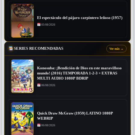
El espectáculo del pájaro carpintero leñoso (1957)
05/08/2026
SERIES RECOMENDADAS
Ver más
→
Konosuba: ¡Bendición de Dios en este maravilloso
mundo! (2016) TEMPORADA 1-2-3 + EXTRAS
MULTI AUDIO 1080P BDRIP
06/08/2026
Quick Draw McGraw (1959) LATINO 1080P
WEBRIP
06/08/2026