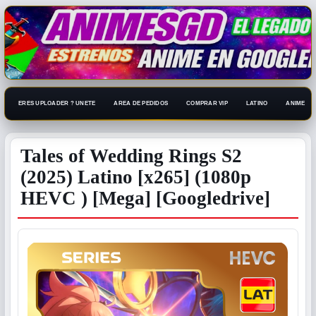
ERES UPLOADER ? UNETE
AREA DE PEDIDOS
COMPRAR VIP
LATINO
ANIME 108
Tales of Wedding Rings S2
(2025) Latino [x265] (1080p
HEVC ) [Mega] [Googledrive]