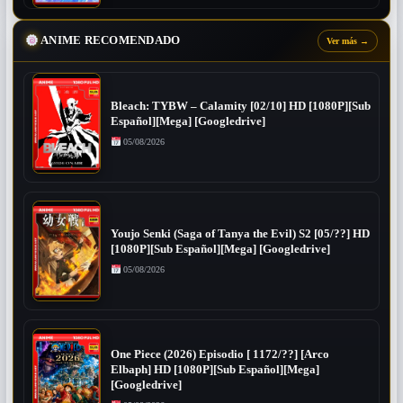
ANIME RECOMENDADO
Ver más
→
Bleach: TYBW – Calamity [02/10] HD [1080P][Sub
Español][Mega] [Googledrive]
05/08/2026
Youjo Senki (Saga of Tanya the Evil) S2 [05/??] HD
[1080P][Sub Español][Mega] [Googledrive]
05/08/2026
One Piece (2026) Episodio [ 1172/??] [Arco
Elbaph] HD [1080P][Sub Español][Mega]
[Googledrive]