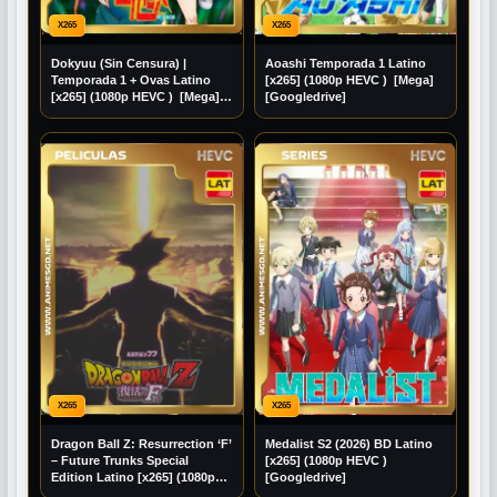
X265
X265
Dokyuu (Sin Censura) |
Aoashi Temporada 1 Latino
Temporada 1 + Ovas Latino
[x265] (1080p HEVC ) [Mega]
[x265] (1080p HEVC ) [Mega]
[Googledrive]
[Googledrive]
X265
X265
Dragon Ball Z: Resurrection ‘F’
Medalist S2 (2026) BD Latino
– Future Trunks Special
[x265] (1080p HEVC )
Edition Latino [x265] (1080p
[Googledrive]
HEVC ) [Mega] [Googledrive]