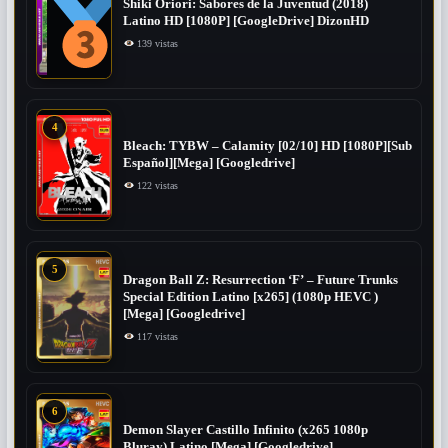
Shiki Oriori: Sabores de la Juventud (2018)
Latino HD [1080P] [GoogleDrive] DizonHD
139 vistas
4
Bleach: TYBW – Calamity [02/10] HD [1080P][Sub
Español][Mega] [Googledrive]
122 vistas
5
Dragon Ball Z: Resurrection ‘F’ – Future Trunks
Special Edition Latino [x265] (1080p HEVC )
[Mega] [Googledrive]
117 vistas
6
Demon Slayer Castillo Infinito (x265 1080p
Bluray) Latino [Mega] [Googledrive]