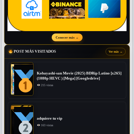
Conocer más
→
POST MÁS VISITADOS
Ver más
→
Kobayashi-san Movie (2025) BDRip Latino [x265]
(1080p HEVC ) [Mega] [Googledrive]
215 vistas
adquiere tu vip
163 vistas