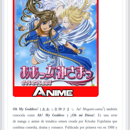
?
Oh My Goddess!
(ああっ女神さまっ
Aa! Megami-sama
) también
conocida como
Ah! My Goddess
y
¡Oh mi Diosa!
. Es una serie
de manga y anime de temática seinen creada por Kōsuke Fujishima que
combina comedia, drama y romance. Publicada por primera vez en 1988 y