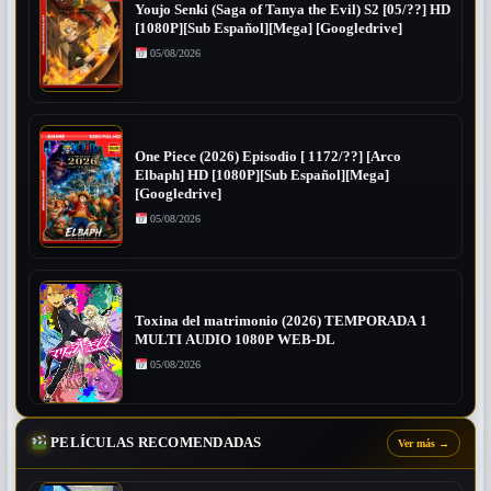
Youjo Senki (Saga of Tanya the Evil) S2 [05/??] HD
[1080P][Sub Español][Mega] [Googledrive]
05/08/2026
One Piece (2026) Episodio [ 1172/??] [Arco
Elbaph] HD [1080P][Sub Español][Mega]
[Googledrive]
05/08/2026
Toxina del matrimonio (2026) TEMPORADA 1
MULTI AUDIO 1080P WEB-DL
05/08/2026
PELÍCULAS RECOMENDADAS
Ver más
→