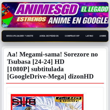
ERES UPLOADER ? UNETE
AREA DE PEDIDOS
COMPRAR VIP
LATINO
ANIME 108
Aa! Megami-sama! Sorezore no
Tsubasa [24-24] HD
[1080P] subtitulada
[GoogleDrive-Mega] dizonHD