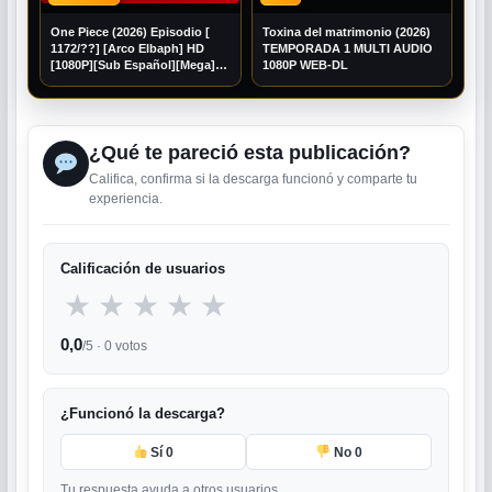
One Piece (2026) Episodio [
Toxina del matrimonio (2026)
1172/??] [Arco Elbaph] HD
TEMPORADA 1 MULTI AUDIO
[1080P][Sub Español][Mega]
1080P WEB-DL
[Googledrive]
¿Qué te pareció esta publicación?
Califica, confirma si la descarga funcionó y comparte tu
experiencia.
Calificación de usuarios
★
★
★
★
★
0,0
/5 ·
0
votos
¿Funcionó la descarga?
Sí
0
No
0
Tu respuesta ayuda a otros usuarios.