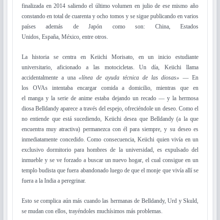
finalizada en 2014 saliendo el último volumen en julio de ese mismo año
constando en total de cuarenta y ocho tomos y se sigue publicando en varios
países además de Japón como son: China, Estados
Unidos, España, México, entre otros.
La historia se centra en Keiichi Morisato, en un inicio estudiante
universitario, aficionado a las motocicletas. Un día, Keiichi llama
accidentalmente a una
«línea de ayuda técnica de las diosas»
— En
los OVAs intentaba encargar comida a domicilio, mientras que en
el manga y la serie de anime estaba dejando un recado — y la hermosa
diosa Belldandy aparece a través del espejo, ofreciéndole un deseo. Como el
no entiende que está sucediendo, Keiichi desea que Belldandy (a la que
encuentra muy atractiva) permanezca con él para siempre, y su deseo es
inmediatamente concedido. Como consecuencia, Keiichi quien vivía en un
exclusivo dormitorio para hombres de la universidad, es expulsado del
inmueble y se ve forzado a buscar un nuevo hogar, el cual consigue en un
templo budista que fuera abandonado luego de que el monje que vivía allí se
fuera a la India a peregrinar.
Esto se complica aún más cuando las hermanas de Belldandy, Urd y Skuld,
se mudan con ellos, trayéndoles muchísimos más problemas.