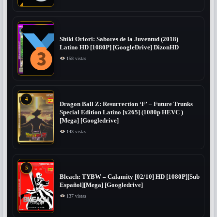
Shiki Oriori: Sabores de la Juventud (2018)
Latino HD [1080P] [GoogleDrive] DizonHD
158 vistas
4
Dragon Ball Z: Resurrection ‘F’ – Future Trunks
Special Edition Latino [x265] (1080p HEVC )
[Mega] [Googledrive]
143 vistas
5
Bleach: TYBW – Calamity [02/10] HD [1080P][Sub
Español][Mega] [Googledrive]
137 vistas