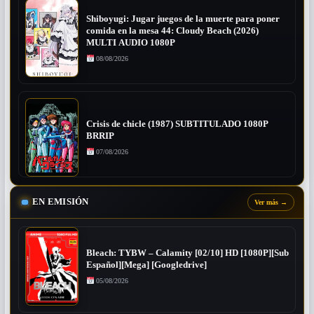
Shiboyugi: Jugar juegos de la muerte para poner
comida en la mesa 44: Cloudy Beach (2026)
MULTI AUDIO 1080P
08/08/2026
Crisis de chicle (1987) SUBTITULADO 1080P
BRRIP
07/08/2026
EN EMISIÓN
Ver más
→
Bleach: TYBW – Calamity [02/10] HD [1080P][Sub
Español][Mega] [Googledrive]
05/08/2026