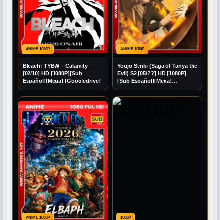
ANIME 1080P
ANIME 1080P
Bleach: TYBW – Calamity
Youjo Senki (Saga of Tanya the
[02/10] HD [1080P][Sub
Evil) S2 [05/??] HD [1080P]
Español][Mega] [Googledrive]
[Sub Español][Mega]
[Googledrive]
ANIME 1080P
1080P