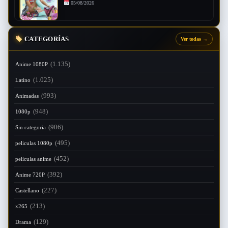
05/08/2026
CATEGORÍAS
Ver todas
→
(1.135)
Anime 1080P
(1.025)
Latino
(993)
Animadas
(948)
1080p
(906)
Sin categoria
(495)
peliculas 1080p
(452)
peliculas anime
(392)
Anime 720P
(227)
Castellano
(213)
x265
(129)
Drama