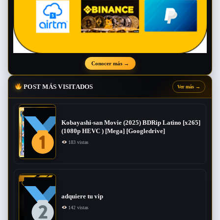
Conocer más
→
POST MÁS VISITADOS
Ver más
→
Kobayashi-san Movie (2025) BDRip Latino [x265]
(1080p HEVC ) [Mega] [Googledrive]
183 vistas
adquiere tu vip
142 vistas