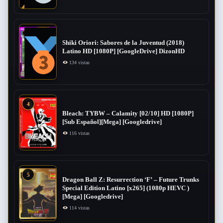
Shiki Oriori: Sabores de la Juventud (2018)
Latino HD [1080P] [GoogleDrive] DizonHD
134 vistas
4
Bleach: TYBW – Calamity [02/10] HD [1080P]
[Sub Español][Mega] [Googledrive]
116 vistas
5
Dragon Ball Z: Resurrection ‘F’ – Future Trunks
Special Edition Latino [x265] (1080p HEVC )
[Mega] [Googledrive]
114 vistas