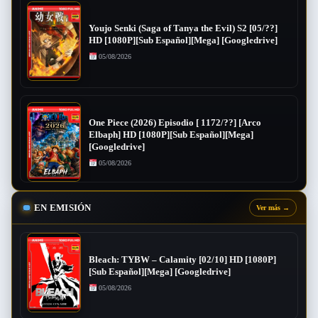
Youjo Senki (Saga of Tanya the Evil) S2 [05/??]
HD [1080P][Sub Español][Mega] [Googledrive]
05/08/2026
One Piece (2026) Episodio [ 1172/??] [Arco
Elbaph] HD [1080P][Sub Español][Mega]
[Googledrive]
05/08/2026
EN EMISIÓN
Ver más
→
Bleach: TYBW – Calamity [02/10] HD [1080P]
[Sub Español][Mega] [Googledrive]
05/08/2026