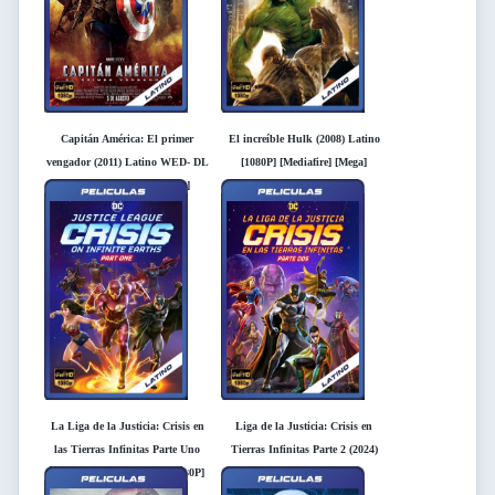
Capitán América: El primer
El increíble Hulk (2008) Latino
vengador (2011) Latino WED- DL
[1080P] [Mediafire] [Mega]
[1080P] [Mediafire] [Mega]
La Liga de la Justicia: Crisis en
Liga de la Justicia: Crisis en
las Tierras Infinitas Parte Uno
Tierras Infinitas Parte 2 (2024)
(2024) Latino WED- DL [1080P]
Latino WED- DL [1080P]