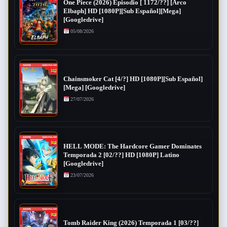
One Piece (2026) Episodio [ 1172/??] [Arco
Elbaph] HD [1080P][Sub Español][Mega]
[Googledrive]
05/08/2026
Chainsmoker Cat [4/?] HD [1080P][Sub Español]
[Mega] [Googledrive]
27/07/2026
HELL MODE: The Hardcore Gamer Dominates
Temporada 2 [02/??] HD [1080P] Latino
[Googledrive]
23/07/2026
Tomb Raider King (2026) Temporada 1 [03/??]