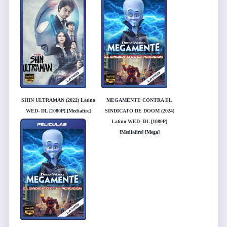
[Mediafire] [Mega]
[Mediafire] [Mega]
SHIN ULTRAMAN (2022) Latino
MEGAMENTE CONTRA EL
WED- DL [1080P] [Mediafire]
SINDICATO DE DOOM (2024)
[Mega]
Latino WED- DL [1080P]
[Mediafire] [Mega]