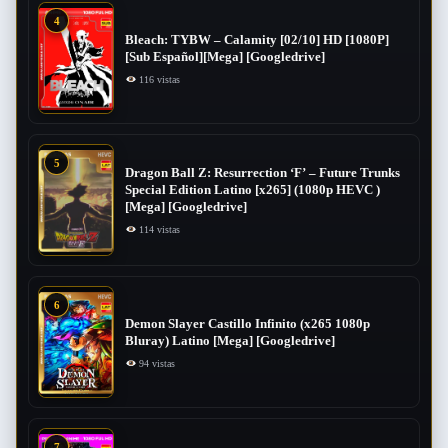
4
Bleach: TYBW – Calamity [02/10] HD [1080P]
[Sub Español][Mega] [Googledrive]
116 vistas
5
Dragon Ball Z: Resurrection ‘F’ – Future Trunks
Special Edition Latino [x265] (1080p HEVC )
[Mega] [Googledrive]
114 vistas
6
Demon Slayer Castillo Infinito (x265 1080p
Bluray) Latino [Mega] [Googledrive]
94 vistas
7