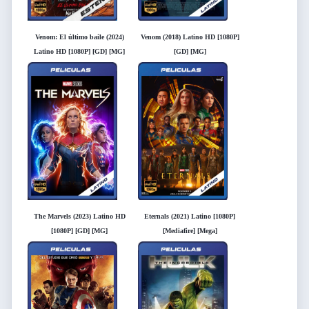
Venom: El último baile (2024)
Venom (2018) Latino HD [1080P]
Latino HD [1080P] [GD] [MG]
[GD] [MG]
The Marvels (2023) Latino HD
Eternals (2021) Latino [1080P]
[1080P] [GD] [MG]
[Mediafire] [Mega]