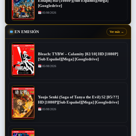
Elbaph] HD [1080P][Sub Español][Mega]
[Googledrive]
05/08/2026
EN EMISIÓN
Ver más
→
Bleach: TYBW – Calamity [02/10] HD [1080P]
[Sub Español][Mega] [Googledrive]
05/08/2026
Youjo Senki (Saga of Tanya the Evil) S2 [05/??]
HD [1080P][Sub Español][Mega] [Googledrive]
05/08/2026