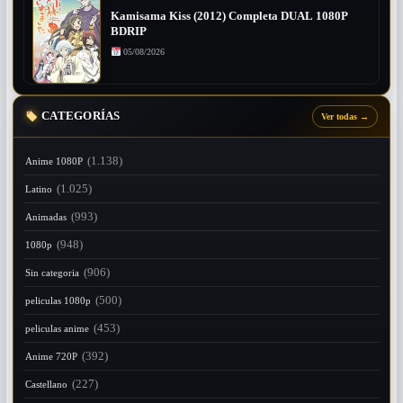
Kamisama Kiss (2012) Completa DUAL 1080P
BDRIP
05/08/2026
CATEGORÍAS
Ver todas
→
(1.138)
Anime 1080P
(1.025)
Latino
(993)
Animadas
(948)
1080p
(906)
Sin categoria
(500)
peliculas 1080p
(453)
peliculas anime
(392)
Anime 720P
(227)
Castellano