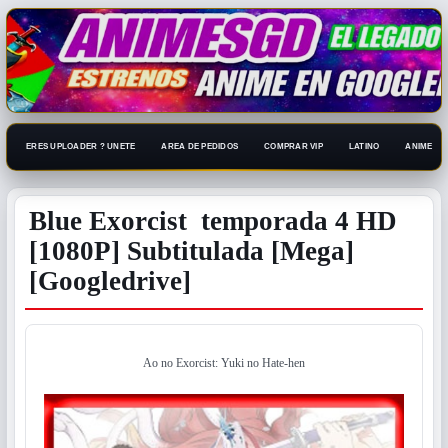
ERES UPLOADER ? UNETE
AREA DE PEDIDOS
COMPRAR VIP
LATINO
ANIME 108
Blue Exorcist temporada 4 HD
[1080P] Subtitulada [Mega]
[Googledrive]
Ao no Exorcist: Yuki no Hate-hen