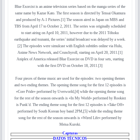
Blue Exorcist is an anime television series based on the manga series of the
same name by Kazue Kato. The first season is directed by Tensai Okamura
and produced by A-1 Pictures.[1] The season aired in Japan on MBS and
TBS from April 17 to October 2, 2011. The series was originally scheduled
to start airing on April 10, 2011, however due to the 2011 Tōhoku
earthquake and tsunami, the series’ initial broadcast was delayed by a week.
[2] The episodes were simulcast with English subtitles online via Hulu,
Anime News Network, and Crunchyroll, starting on April 20, 2011.[1]
Aniplex of America released Blue Exorcist on DVD in four sets, starting
with the first DVD on October 18, 2011.[3]
Four pieces of theme music are used for the episodes: two opening themes
and two ending themes. The opening theme song for the first 12 episodes is
«Core Pride» performed by Uverworld,[4] while the opening theme song
for the rest of the season onwards is «In My World» performed by Rookiez
is Punk’d. The ending theme song for the first 12 episodes is «Take Off»
performed by South Korean boy band 2PM,[5] while the ending theme
song for the rest of the season onwards is «Wired Life» performed by
Meisa Kuroki.
Capturas
DATOS TÉCNICOS