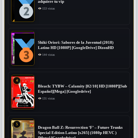
adquiere tu vip
153 vistas
Shiki Oriori: Sabores de la Juventud (2018)
Latino HD [1080P] [GoogleDrive] DizonHD
144 vistas
4
Bleach: TYBW – Calamity [02/10] HD [1080P][Sub
Español][Mega] [Googledrive]
131 vistas
5
Dragon Ball Z: Resurrection ‘F’ – Future Trunks
Special Edition Latino [x265] (1080p HEVC )
[Mega] [Googledrive]