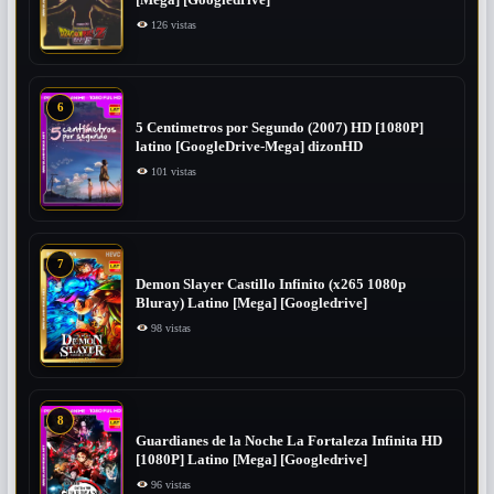
126 vistas
6
5 Centimetros por Segundo (2007) ​HD [1080P]
latino [GoogleDrive-Mega] dizonHD
101 vistas
7
Demon Slayer Castillo Infinito (x265 1080p
Bluray) Latino [Mega] [Googledrive]
98 vistas
8
Guardianes de la Noche La Fortaleza Infinita HD
[1080P] Latino [Mega] [Googledrive]
96 vistas