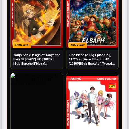
ANIME 1080P
ANIME 1080P
Youjo Senki (Saga of Tanya the
One Piece (2026) Episodio [
Evil) S2 [05/??] HD [1080P]
1172/??] [Arco Elbaph] HD
[Sub Español][Mega]
[1080P][Sub Español][Mega]
[Googledrive]
[Googledrive]