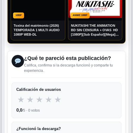
1080P
ANIME 1080P
Toxina del matrimonio (2026)
NUKITASHI THE ANIMATION
TEMPORADA 1 MULTI AUDIO
BD SIN CENSURA + OVAS HD
1080P WEB-DL
[1080P][Sub Español][Mega]
[Googledrive]
¿Qué te pareció esta publicación?
Califica, confirma si la descarga funcionó y comparte tu
experiencia.
Calificación de usuarios
★
★
★
★
★
0,0
/5 ·
0
votos
¿Funcionó la descarga?