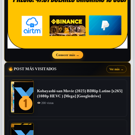
Conocer más
→
POST MÁS VISITADOS
Ver más
→
Kobayashi-san Movie (2025) BDRip Latino [x265]
(1080p HEVC ) [Mega] [Googledrive]
200 vistas