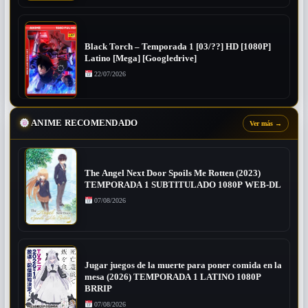
Black Torch – Temporada 1 [03/??] HD [1080P]
Latino [Mega] [Googledrive]
22/07/2026
ANIME RECOMENDADO
Ver más
→
The Angel Next Door Spoils Me Rotten (2023)
TEMPORADA 1 SUBTITULADO 1080P WEB-DL
07/08/2026
Jugar juegos de la muerte para poner comida en la
mesa (2026) TEMPORADA 1 LATINO 1080P
BRRIP
07/08/2026