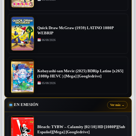
Quick Draw McGraw (1959) LATINO 1080P
WEBRIP
06/08/2026
Kobayashi-san Movie (2025) BDRip Latino [x265]
(1080p HEVC ) [Mega] [Googledrive]
05/08/2026
EN EMISIÓN
Ver más
→
Bleach: TYBW – Calamity [02/10] HD [1080P][Sub
Español][Mega] [Googledrive]