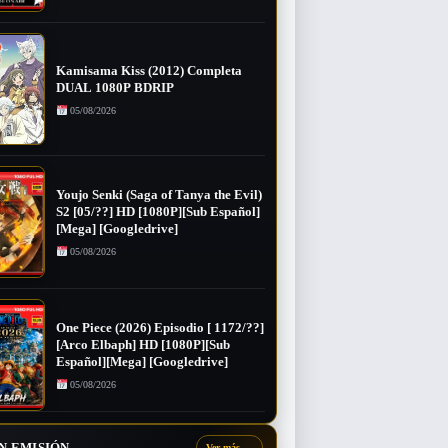
Kamisama Kiss (2012) Completa
DUAL 1080P BDRIP
05/08/2026
Youjo Senki (Saga of Tanya the Evil)
S2 [05/??] HD [1080P][Sub Español]
[Mega] [Googledrive]
05/08/2026
One Piece (2026) Episodio [ 1172/??]
[Arco Elbaph] HD [1080P][Sub
Español][Mega] [Googledrive]
05/08/2026
N EMISIÓN
Ver más
→