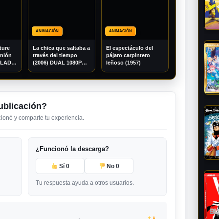
ANIMACIÓN
ANIMACIÓN
ture
La chica que saltaba a
El espectáculo del
unión
través del tiempo
pájaro carpintero
TULADO
(2006) DUAL 1080P
leñoso (1957)
BDRIP
ublicación?
ncionó y comparte tu experiencia.
¿Funcionó la descarga?
Sí
0
No
0
Tu respuesta ayuda a otros usuarios.