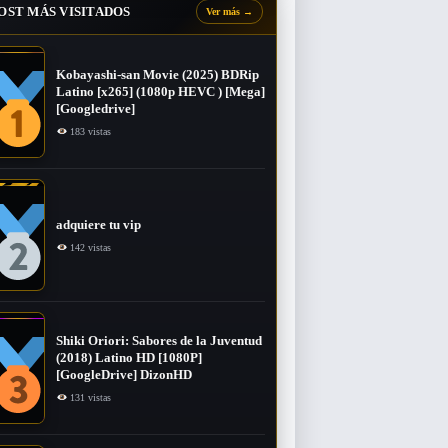
OST MÁS VISITADOS
Ver más
→
Kobayashi-san Movie (2025) BDRip
Latino [x265] (1080p HEVC ) [Mega]
[Googledrive]
183 vistas
adquiere tu vip
142 vistas
Shiki Oriori: Sabores de la Juventud
(2018) Latino HD [1080P]
[GoogleDrive] DizonHD
131 vistas