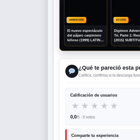
ANIMACIÓN
ACCION
El nuevo espectáculo
Digimon Adven
del pájaro carpintero
Tri. Parte 1: Re
leñoso (1999) LATINO
(2015) SUBTI
1080P WEBRIP
1080P WEB-DL
¿Qué te pareció esta p
Califica, confirma si la descarga fu
Calificación de usuarios
★
★
★
★
★
0,0
/5 ·
0
votos
Comparte tu experiencia