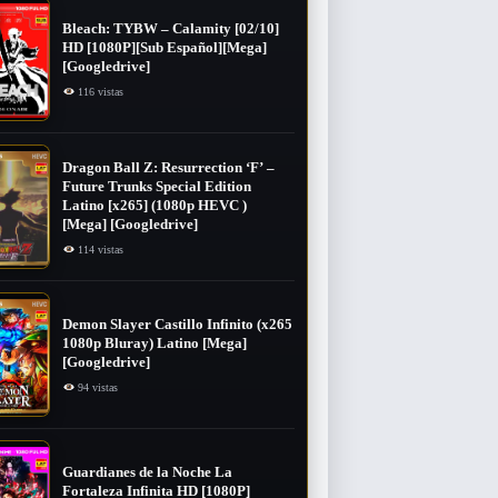
Bleach: TYBW – Calamity [02/10]
HD [1080P][Sub Español][Mega]
[Googledrive]
116 vistas
Dragon Ball Z: Resurrection ‘F’ –
Future Trunks Special Edition
Latino [x265] (1080p HEVC )
[Mega] [Googledrive]
114 vistas
Demon Slayer Castillo Infinito (x265
1080p Bluray) Latino [Mega]
[Googledrive]
94 vistas
Guardianes de la Noche La
Fortaleza Infinita HD [1080P]