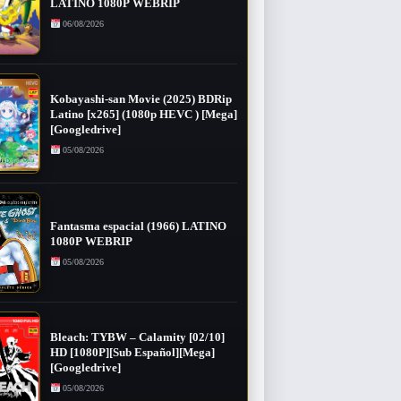
LATINO 1080P WEBRIP
06/08/2026
Kobayashi-san Movie (2025) BDRip
Latino [x265] (1080p HEVC ) [Mega]
[Googledrive]
05/08/2026
Fantasma espacial (1966) LATINO
1080P WEBRIP
05/08/2026
Bleach: TYBW – Calamity [02/10]
HD [1080P][Sub Español][Mega]
[Googledrive]
05/08/2026