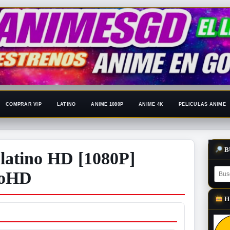
COMPRAR VIP
LATINO
ANIME 1080P
ANIME 4K
PELICULAS ANIME
B
latino HD [1080P]
joHD
H