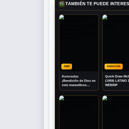
TAMBIÉN TE PUEDE INTERE
1080P
ANIMACIÓN
Konosuba:
Quick Draw Mc
¡Bendición de Dios en
(1959) LATINO 
este maravilloso
WEBRIP
mundo! (2016)
TEMPORADA 1-2-3 +
EXTRAS MULTI
AUDIO 1080P BDRIP