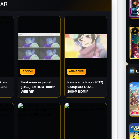
SAR
8
Ú
ACCION
ANIMACIÓN
Graw
Fantasma espacial
Kamisama Kiss (2012)
1080P
(1966) LATINO 1080P
Completa DUAL
WEBRIP
1080P BDRIP