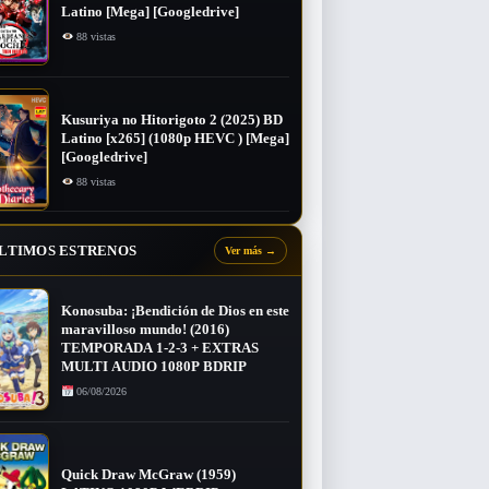
Latino [Mega] [Googledrive]
88 vistas
Kusuriya no Hitorigoto 2 (2025) BD
Latino [x265] (1080p HEVC ) [Mega]
[Googledrive]
88 vistas
LTIMOS ESTRENOS
Ver más
→
Konosuba: ¡Bendición de Dios en este
maravilloso mundo! (2016)
TEMPORADA 1-2-3 + EXTRAS
MULTI AUDIO 1080P BDRIP
06/08/2026
Quick Draw McGraw (1959)