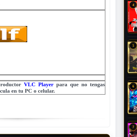
4
5
productor
VLC Player
para que no tengas
6
cula en tu PC o celular.
7