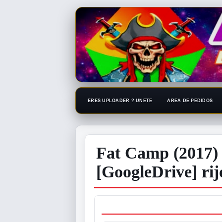
ERES UPLOADER ? UNETE
AREA DE PEDIDOS
Fat Camp (2017) 
[GoogleDrive] ri