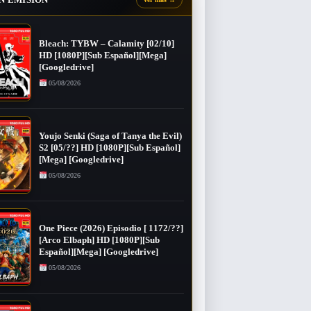
Bleach: TYBW – Calamity [02/10]
HD [1080P][Sub Español][Mega]
[Googledrive]
05/08/2026
Youjo Senki (Saga of Tanya the Evil)
S2 [05/??] HD [1080P][Sub Español]
[Mega] [Googledrive]
05/08/2026
One Piece (2026) Episodio [ 1172/??]
[Arco Elbaph] HD [1080P][Sub
Español][Mega] [Googledrive]
05/08/2026