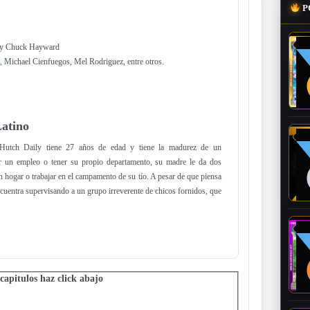
P
 y Chuck Hayward
, Michael Cienfuegos, Mel Rodriguez, entre otros.
atino
a Hutch Daily tiene 27 años de edad y tiene la madurez de un
r un empleo o tener su propio departamento, su madre le da dos
n hogar o trabajar en el campamento de su tío. A pesar de que piensa
cuentra supervisando a un grupo irreverente de chicos fornidos, que
 capitulos haz click abajo