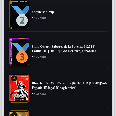
adquiere tu vip
147 vistas
Shiki Oriori: Sabores de la Juventud (2018)
Latino HD [1080P] [GoogleDrive] DizonHD
142 vistas
4
Bleach: TYBW – Calamity [02/10] HD [1080P][Sub
Español][Mega] [Googledrive]
128 vistas
5