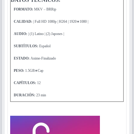
FORMATO:
MKV – BRRip
CALIDAD:
| Full HD 1080p | H264 | 1920∗1080 |
AUDIO:
| (1) Latino | (2) Japones |
SUBTÍTULOS:
Español
ESTADO:
Anime-Finalizado
PESO:
1.5GB∗Cap
CAPÍTULOS
:
12
DURACIÓN:
23 min