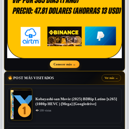
Conocer más
→
POST MÁS VISITADOS
Ver más
→
Kobayashi-san Movie (2025) BDRip Latino [x265]
(1080p HEVC ) [Mega] [Googledrive]
199 vistas