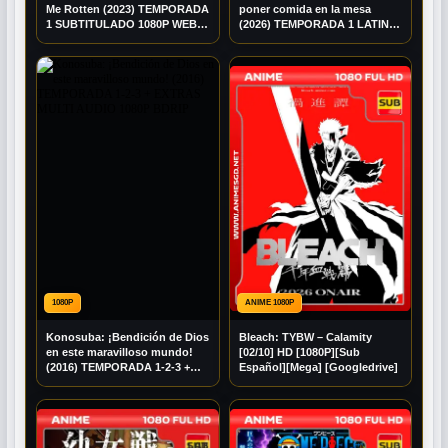
Me Rotten (2023) TEMPORADA
poner comida en la mesa
1 SUBTITULADO 1080P WEB-
(2026) TEMPORADA 1 LATINO
DL
1080P BRRIP
1080P
ANIME 1080P
Konosuba: ¡Bendición de Dios
Bleach: TYBW – Calamity
en este maravilloso mundo!
[02/10] HD [1080P][Sub
(2016) TEMPORADA 1-2-3 +
Español][Mega] [Googledrive]
EXTRAS MULTI AUDIO 1080P
BDRIP