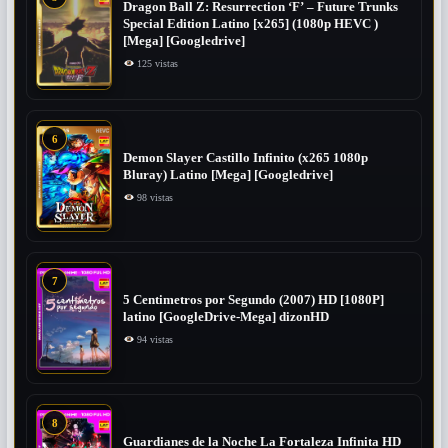
Dragon Ball Z: Resurrection ‘F’ – Future Trunks
Special Edition Latino [x265] (1080p HEVC )
[Mega] [Googledrive]
125 vistas
6
Demon Slayer Castillo Infinito (x265 1080p
Bluray) Latino [Mega] [Googledrive]
98 vistas
7
5 Centimetros por Segundo (2007) ​HD [1080P]
latino [GoogleDrive-Mega] dizonHD
94 vistas
8
Guardianes de la Noche La Fortaleza Infinita HD