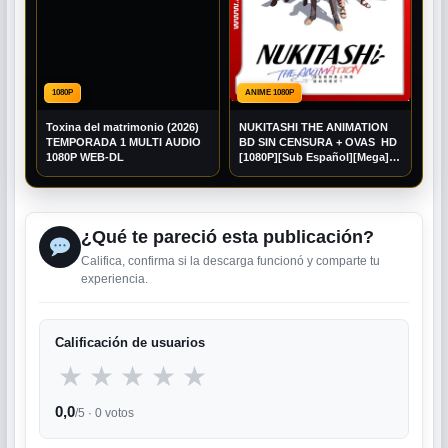
1080P
ANIME 1080P
Toxina del matrimonio (2026)
NUKITASHI THE ANIMATION
TEMPORADA 1 MULTI AUDIO
BD SIN CENSURA + OVAS HD
1080P WEB-DL
[1080P][Sub Español][Mega]
[Googledrive]
¿Qué te pareció esta publicación?
Califica, confirma si la descarga funcionó y comparte tu
experiencia.
Calificación de usuarios
★
★
★
★
★
0,0
/5 ·
0
votos