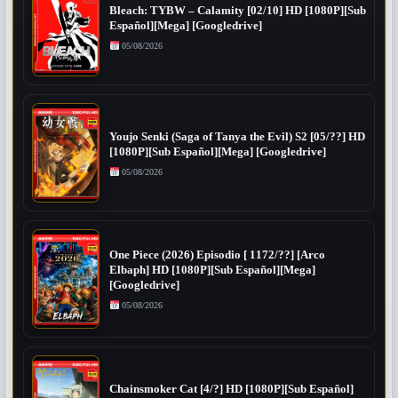
Bleach: TYBW – Calamity [02/10] HD [1080P][Sub
Español][Mega] [Googledrive]
05/08/2026
Youjo Senki (Saga of Tanya the Evil) S2 [05/??] HD
[1080P][Sub Español][Mega] [Googledrive]
05/08/2026
One Piece (2026) Episodio [ 1172/??] [Arco
Elbaph] HD [1080P][Sub Español][Mega]
[Googledrive]
05/08/2026
Chainsmoker Cat [4/?] HD [1080P][Sub Español]