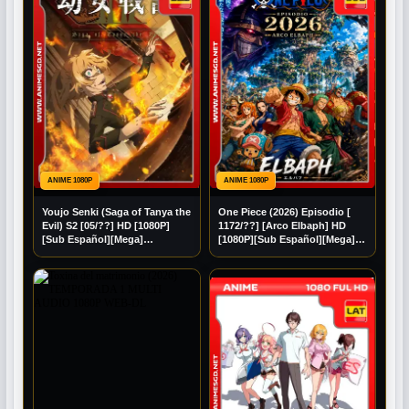
ANIME 1080P
ANIME 1080P
Youjo Senki (Saga of Tanya the
One Piece (2026) Episodio [
Evil) S2 [05/??] HD [1080P]
1172/??] [Arco Elbaph] HD
[Sub Español][Mega]
[1080P][Sub Español][Mega]
[Googledrive]
[Googledrive]