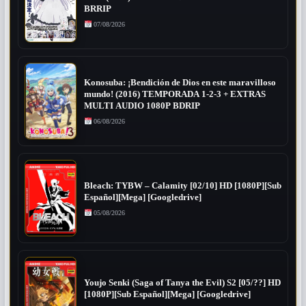
BRRIP
07/08/2026
Konosuba: ¡Bendición de Dios en este maravilloso
mundo! (2016) TEMPORADA 1-2-3 + EXTRAS
MULTI AUDIO 1080P BDRIP
06/08/2026
Bleach: TYBW – Calamity [02/10] HD [1080P][Sub
Español][Mega] [Googledrive]
05/08/2026
Youjo Senki (Saga of Tanya the Evil) S2 [05/??] HD
[1080P][Sub Español][Mega] [Googledrive]