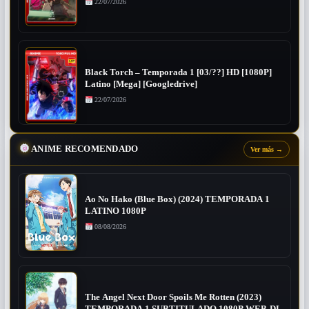
22/07/2026
Black Torch – Temporada 1 [03/??] HD [1080P]
Latino [Mega] [Googledrive]
22/07/2026
ANIME RECOMENDADO
Ver más
→
Ao No Hako (Blue Box) (2024) TEMPORADA 1
LATINO 1080P
08/08/2026
The Angel Next Door Spoils Me Rotten (2023)