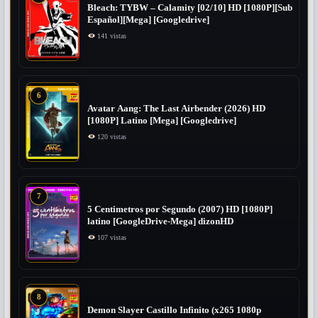
Bleach: TYBW – Calamity [02/10] HD [1080P][Sub
Español][Mega] [Googledrive]
141 vistas
6
Avatar Aang: The Last Airbender (2026) HD
[1080P] Latino [Mega] [Googledrive]
120 vistas
7
5 Centimetros por Segundo (2007) ​HD [1080P]
latino [GoogleDrive-Mega] dizonHD
107 vistas
8
Demon Slayer Castillo Infinito (x265 1080p