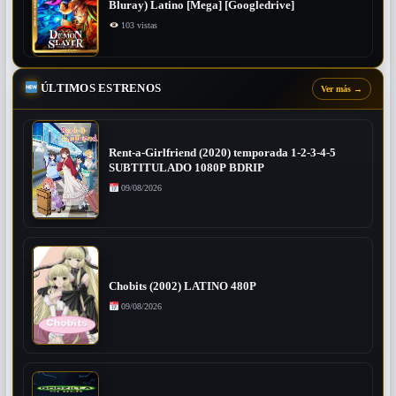
Bluray) Latino [Mega] [Googledrive]
103 vistas
ÚLTIMOS ESTRENOS
Ver más
→
Rent-a-Girlfriend (2020) temporada 1-2-3-4-5
SUBTITULADO 1080P BDRIP
09/08/2026
Chobits (2002) LATINO 480P
09/08/2026