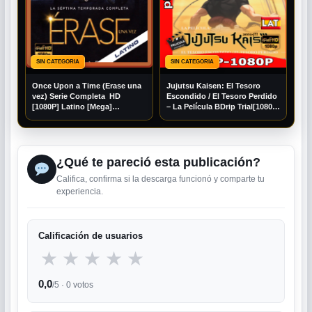
SIN CATEGORIA
SIN CATEGORIA
Once Upon a Time (Erase una
Jujutsu Kaisen: El Tesoro
vez) Serie Completa HD
Escondido / El Tesoro Perdido
[1080P] Latino [Mega]
– La Película BDrip Trial[1080P]
[Googledrive]
[Mega] [Googledrive]
¿Qué te pareció esta publicación?
Califica, confirma si la descarga funcionó y comparte tu
experiencia.
Calificación de usuarios
★
★
★
★
★
0,0
/5 ·
0
votos