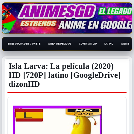
ERES UPLOADER ? UNETE
AREA DE PEDIDOS
COMPRAR VIP
LATINO
ANIME 108
Isla Larva: La película (2020)
HD [720P] latino [GoogleDrive]
dizonHD