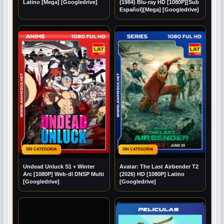
Latino [Mega] [Googledrive]
(1984) Blu-ray HD [1080P][Sub
Español][Mega] [Googledrive]
SIN CATEGORIA
SIN CATEGORIA
Undead Unluck S1 + Winter
Avatar: The Last Airbender T2
Arc [1080P] Web-dl DNSP Multi
(2026) HD [1080P] Latino
[Googledrive]
[Googledrive]