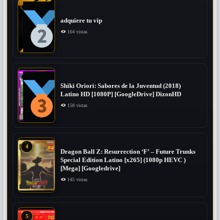
adquiere tu vip
164 vistas
Shiki Oriori: Sabores de la Juventud (2018)
Latino HD [1080P] [GoogleDrive] DizonHD
158 vistas
4
Dragon Ball Z: Resurrection ‘F’ – Future Trunks
Special Edition Latino [x265] (1080p HEVC )
[Mega] [Googledrive]
145 vistas
5