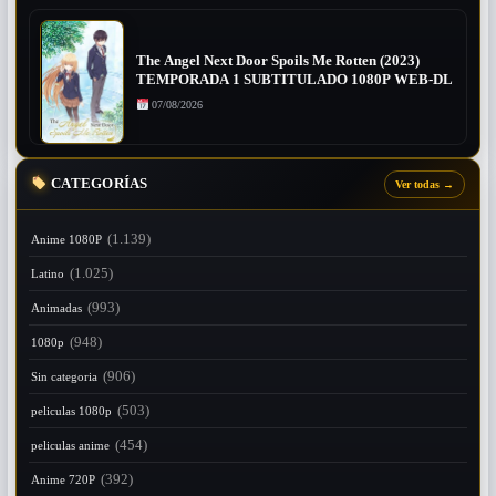
The Angel Next Door Spoils Me Rotten (2023)
TEMPORADA 1 SUBTITULADO 1080P WEB-DL
07/08/2026
CATEGORÍAS
Ver todas
→
(1.139)
Anime 1080P
(1.025)
Latino
(993)
Animadas
(948)
1080p
(906)
Sin categoria
(503)
peliculas 1080p
(454)
peliculas anime
(392)
Anime 720P