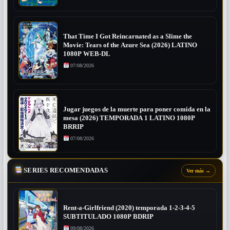
That Time I Got Reincarnated as a Slime the
Movie: Tears of the Azure Sea (2026) LATINO
1080P WEB-DL
07/08/2026
Jugar juegos de la muerte para poner comida en la
mesa (2026) TEMPORADA 1 LATINO 1080P
BRRIP
07/08/2026
SERIES RECOMENDADAS
Ver más
→
Rent-a-Girlfriend (2020) temporada 1-2-3-4-5
SUBTITULADO 1080P BDRIP
09/08/2026