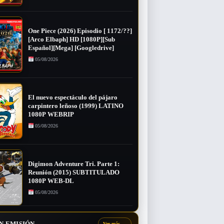
One Piece (2026) Episodio [ 1172/??]
[Arco Elbaph] HD [1080P][Sub
Español][Mega] [Googledrive]
05/08/2026
El nuevo espectáculo del pájaro
carpintero leñoso (1999) LATINO
1080P WEBRIP
05/08/2026
Digimon Adventure Tri. Parte 1:
Reunión (2015) SUBTITULADO
1080P WEB-DL
05/08/2026
N EMISIÓN
Ver más
→