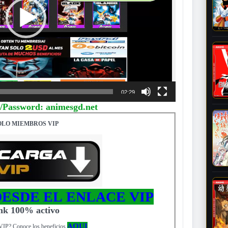
02:29
/Password: animesgd.net
OLO MIEMBROS VIP
ESDE EL ENLACE VIP
ink 100% activo
AQUI
VIP? Conoce los beneficios