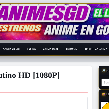
COMPRAR VIP
LATINO
ANIME 1080P
ANIME 4K
PELICULAS ANIME
B
tino HD [1080P]
H