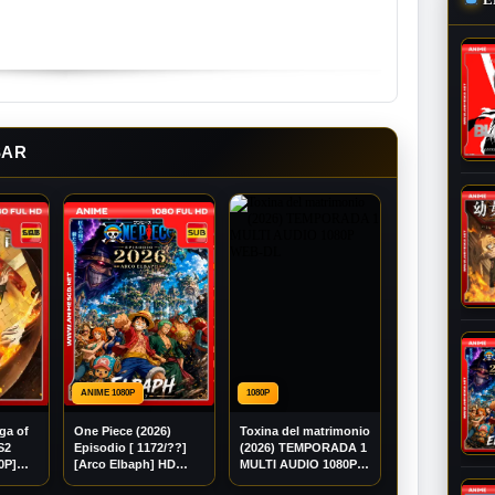
SAR
ANIME 1080P
1080P
ga of
One Piece (2026)
Toxina del matrimonio
S2
Episodio [ 1172/??]
(2026) TEMPORADA 1
0P]
[Arco Elbaph] HD
MULTI AUDIO 1080P
Mega]
[1080P][Sub Español]
WEB-DL