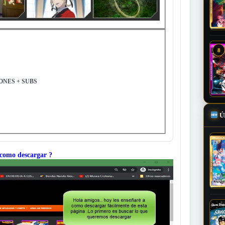
8
PONES + SUBS
Ú
como descargar ?