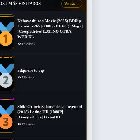
OST MÁS VISITADOS
Ver más
→
Kobayashi-san Movie (2025) BDRip
Latino [x265] (1080p HEVC ) [Mega]
[Googledrive] LATINO OTRA
WEB-DL
173 vistas
adquiere tu vip
130 vistas
Shiki Oriori: Sabores de la Juventud
(2018) Latino HD [1080P]
[GoogleDrive] DizonHD
123 vistas