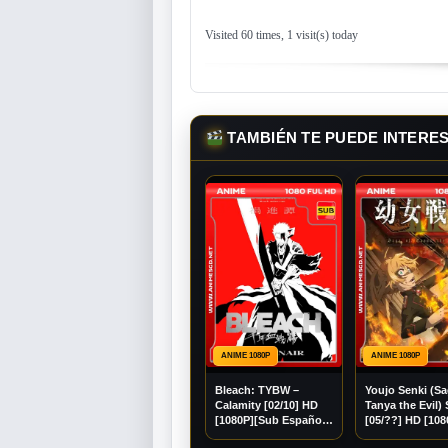
Visited 60 times, 1 visit(s) today
TAMBIÉN TE PUEDE INTERE
ANIME 1080P
ANIME 1080P
Bleach: TYBW –
Youjo Senki (Sa
Calamity [02/10] HD
Tanya the Evil) 
[1080P][Sub Español]
[05/??] HD [108
[Mega] [Googledrive]
[Sub Español][