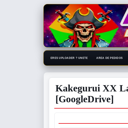
ERES UPLOADER ? UNETE
AREA DE PEDIDOS
Kakegurui XX La
[GoogleDrive]