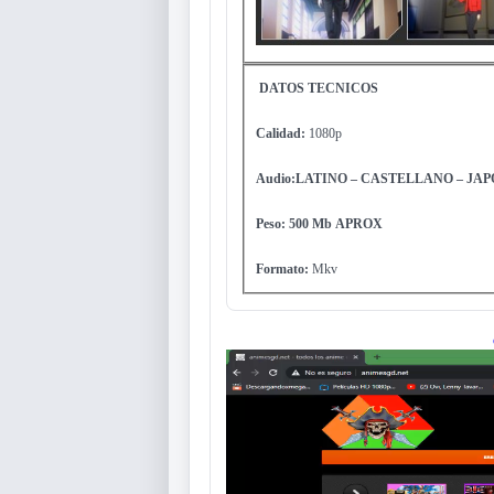
DATOS TECNICOS
Calidad:
1080p
Audio:LATINO – CASTELLANO – JA
Peso: 500 Mb
APROX
Formato:
Mkv
Reproductor
de
vídeo