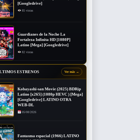
[Googledrive]
85 vistas
Guardianes de la Noche La
Fortaleza Infinita HD [1080P]
Latino [Mega] [Googledrive]
82 vistas
LTIMOS ESTRENOS
Ver más
→
Kobayashi-san Movie (2025) BDRip
Latino [x265] (1080p HEVC ) [Mega]
[Googledrive] LATINO OTRA
WEB-DL
05/08/2026
Fantasma espacial (1966) LATINO