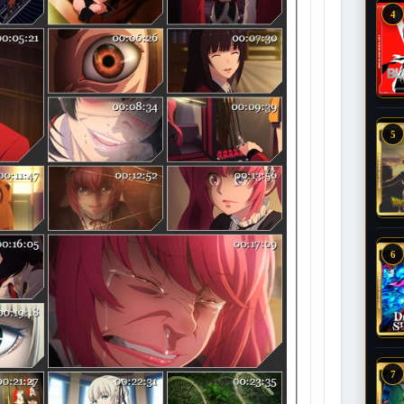
4
5
6
7