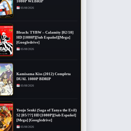
1080P WEBRIP
05/08/2026
Bleach: TYBW – Calamity [02/10]
HD [1080P][Sub Español][Mega]
[Googledrive]
05/08/2026
Kamisama Kiss (2012) Completa
DUAL 1080P BDRIP
05/08/2026
Youjo Senki (Saga of Tanya the Evil)
S2 [05/??] HD [1080P][Sub Español]
[Mega] [Googledrive]
05/08/2026