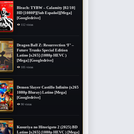
Bleach: TYBW – Calamity [02/10]
HD [1080P][Sub Español][Mega]
[Googledrive]
112 vistas
Dragon Ball Z: Resurrection ‘F’ –
Future Trunks Special Edition
Latino [x265] (1080p HEVC )
[Mega] [Googledrive]
105 vistas
Demon Slayer Castillo Infinito (x265
1080p Bluray) Latino [Mega]
[Googledrive]
90 vistas
Kusuriya no Hitorigoto 2 (2025) BD
Latino [x265] (1080p HEVC ) [Mega]