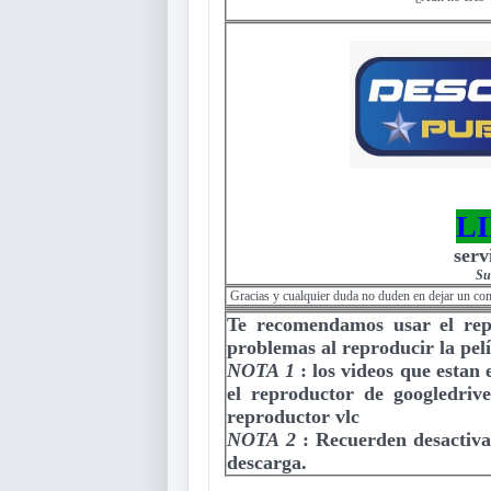
L
serv
Su
Gracias y cualquier duda no duden en dejar un co
Te recomendamos usar el re
problemas al reproducir la pelí
NOTA 1
:
los videos que estan
el reproductor de googledriv
reproductor vlc
NOTA 2
:
Recuerden desactiva
descarga.