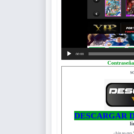
00:00
Contraseña
S
DESCARGAR D
l
¿Aún no eres 