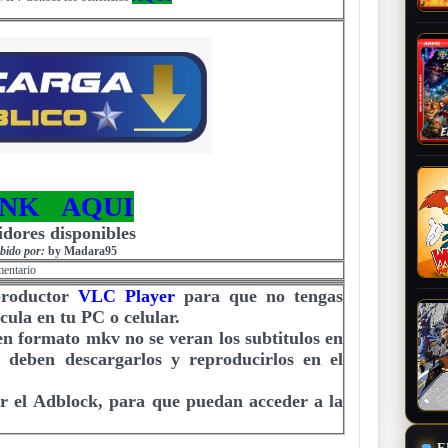
INK AQUI
idores disponibles
bido por:
by Madara95
mentario
productor
VLC Player
para que no tengas
cula en tu PC o celular.
 en formato mkv no se veran los subtitulos en
e deben descargarlos y reproducirlos en el
r el Adblock, para que puedan acceder a la
E