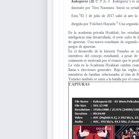
Kakegurui
(
賭ケグルイ
Kakegurui
) es 
ilustrado por Tōru Naomura. Inició su serial
1
Enix.
​El 1 de julio de 2017 salió al aire 
2
dirigida por Yūichirō Hayashi.
​ Una segunda
En la academia privada Hyakkaō, los estudiant
inteligencia más desarrollada, el resto sufre de 
de apuestas. Una nueva estudiante de segundo a
juegos de apuestas.
En el desarrollo de la historia Yumeko en co
miembros del consejo estudiantil; a pesar d
solamente es motivada por el extasis que le prod
La vida en la Academia Hyakkaō cambia cuando
llama a elecciones generales. Bajo las reglas
miembros de familias relacionadas al clan de
Yumeko también se unen a la batalla por el conse
C
APTURAS