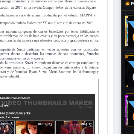
un manga dramático y de misterio escrito por Homura Kawamoto e
P
ización en 2014 en la revista
Gangan Joker
de la editorial Square
la adaptación a serie de anime, producida por el estudio MAPPA y
 temporada titulada
Kakegurui XX
sale al aire el 9 de enero de 2019.
es millonarios gozan de ciertos beneficios por tener habilidades e
los problemas de los de bajo estatus y su poca estrategia en los juegos
ño transferida muestra una obsesiva conducta y gran destreza en los
mpañía de Suzui participan en varias apuestas con los principales
e perder dinero o descubrir las trampas de sus oponentes, Yumeko
uce ponerse en riesgo y apostar.
 la presidenta Kirari Momobami disuelve el consejo estudiantil y
 de «una persona, un voto», llegan nuevos interesados a la batalla,
 Kirari y de Yumeko. Ryota Suzui, Meari Saotome, Itsuki Sumeragi y
jo estudiantil.