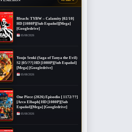
Bleach: TYBW – Calamity [02/10]
HD [1080P][Sub Español][Mega]
[Googledrive]
05/08/2026
Youjo Senki (Saga of Tanya the Evil)
S2 [05/??] HD [1080P][Sub Español]
[Mega] [Googledrive]
05/08/2026
One Piece (2026) Episodio [ 1172/??]
[Arco Elbaph] HD [1080P][Sub
Español][Mega] [Googledrive]
05/08/2026