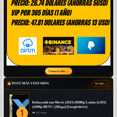
Conocer más
→
POST MÁS VISITADOS
Ver más
→
Kobayashi-san Movie (2025) BDRip Latino [x265]
(1080p HEVC ) [Mega] [Googledrive]
215 vistas