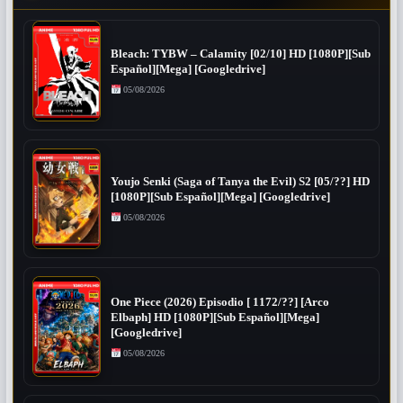
Bleach: TYBW – Calamity [02/10] HD [1080P][Sub
Español][Mega] [Googledrive]
05/08/2026
Youjo Senki (Saga of Tanya the Evil) S2 [05/??] HD
[1080P][Sub Español][Mega] [Googledrive]
05/08/2026
One Piece (2026) Episodio [ 1172/??] [Arco
Elbaph] HD [1080P][Sub Español][Mega]
[Googledrive]
05/08/2026