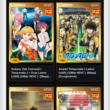
X265
X265
Dokyuu (Sin Censura) |
Aoashi Temporada 1 Latino
Temporada 1 + Ovas Latino
[x265] (1080p HEVC ) [Mega]
[x265] (1080p HEVC ) [Mega]
[Googledrive]
[Googledrive]