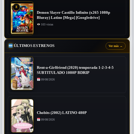
8
Demon Slayer Castillo Infinito (x265 1080p
Bluray) Latino [Mega] [Googledrive]
103 vistas
ÚLTIMOS ESTRENOS
Ver más
→
Rent-a-Girlfriend (2020) temporada 1-2-3-4-5
SUBTITULADO 1080P BDRIP
09/08/2026
Chobits (2002) LATINO 480P
09/08/2026