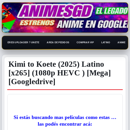
ERES UPLOADER ? UNETE
AREA DE PEDIDOS
COMPRAR VIP
LATINO
ANIME 108
Kimi to Koete (2025) Latino
[x265] (1080p HEVC ) [Mega]
[Googledrive]
Si estás buscando mas peliculas como estas …
las podés encontrar acá: