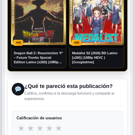
X265
X265
Dragon Ball Z: Resurrection ‘F’
Medalist S2 (2026) BD Latino
– Future Trunks Special
[x265] (1080p HEVC )
Edition Latino [x265] (1080p
[Googledrive]
HEVC ) [Mega] [Googledrive]
¿Qué te pareció esta publicación?
Califica, confirma si la descarga funcionó y comparte tu
experiencia.
Calificación de usuarios
★
★
★
★
★