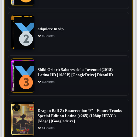
adquiere tu vip
163 vistas
Shiki Oriori: Sabores de la Juventud (2018)
Latino HD [1080P] [GoogleDrive] DizonHD
158 vistas
4
Dragon Ball Z: Resurrection ‘F’ – Future Trunks
Special Edition Latino [x265] (1080p HEVC )
[Mega] [Googledrive]
143 vistas