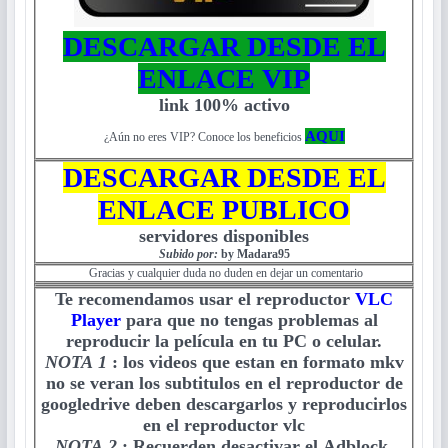
DESCARGAR DESDE EL
ENLACE VIP
link 100% activo
AQUI
¿Aún no eres VIP? Conoce los beneficios
DESCARGAR DESDE EL
ENLACE PUBLICO
servidores disponibles
Subido por:
by Madara95
Gracias y cualquier duda no duden en dejar un comentario
Te recomendamos usar el reproductor
VLC
Player
para que no tengas problemas al
reproducir la película en tu PC o celular.
NOTA 1
:
los videos que estan en formato mkv
no se veran los subtitulos en el reproductor de
googledrive deben descargarlos y reproducirlos
en el reproductor vlc
NOTA 2
:
Recuerden desactivar el Adblock,