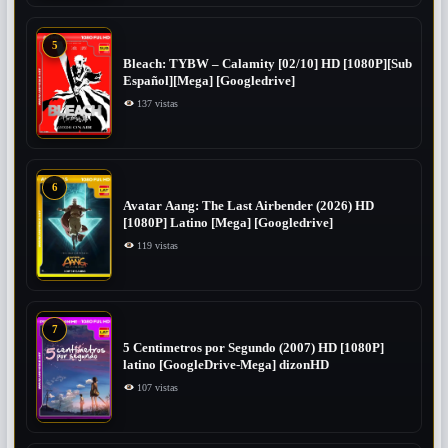
5
Bleach: TYBW – Calamity [02/10] HD [1080P][Sub
Español][Mega] [Googledrive]
137 vistas
6
Avatar Aang: The Last Airbender (2026) HD
[1080P] Latino [Mega] [Googledrive]
119 vistas
7
5 Centimetros por Segundo (2007) ​HD [1080P]
latino [GoogleDrive-Mega] dizonHD
107 vistas