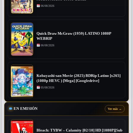
06/08/2026
Quick Draw McGraw (1959) LATINO 1080P
WEBRIP
06/08/2026
Kobayashi-san Movie (2025) BDRip Latino [x265]
(1080p HEVC ) [Mega] [Googledrive]
05/08/2026
EN EMISIÓN
Ver más
→
Bleach: TYBW – Calamity [02/10] HD [1080P][Sub