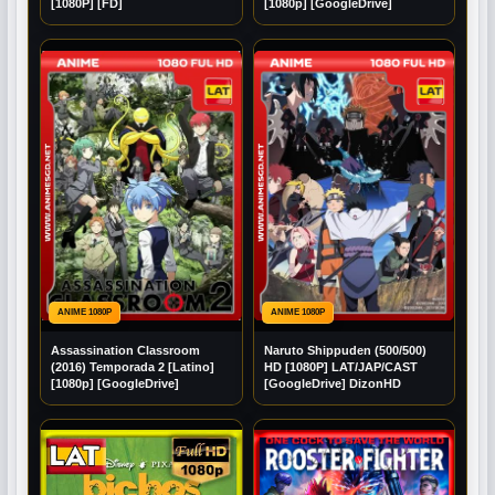
[1080P] [FD]
[1080p] [GoogleDrive]
ANIME 1080P
ANIME 1080P
Assassination Classroom
Naruto Shippuden (500/500)
(2016) Temporada 2 [Latino]
HD [1080P] LAT/JAP/CAST
[1080p] [GoogleDrive]
[GoogleDrive] DizonHD