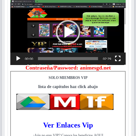
Reproductor
de
vídeo
00:00
02:29
Contraseña/Password: animesgd.net
SOLO MIEMBROS VIP
lista de capítulos haz click abajo
Ver Enlaces Vip
¿Aún no eres VIP? Conoce los beneficios AQUI