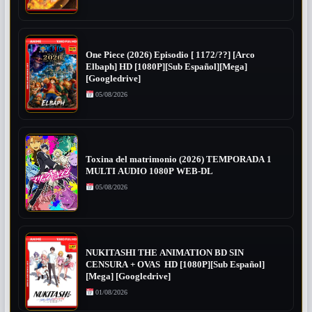
One Piece (2026) Episodio [ 1172/??] [Arco
Elbaph] HD [1080P][Sub Español][Mega]
[Googledrive]
05/08/2026
Toxina del matrimonio (2026) TEMPORADA 1
MULTI AUDIO 1080P WEB-DL
05/08/2026
NUKITASHI THE ANIMATION BD SIN
CENSURA + OVAS HD [1080P][Sub Español]
[Mega] [Googledrive]
01/08/2026