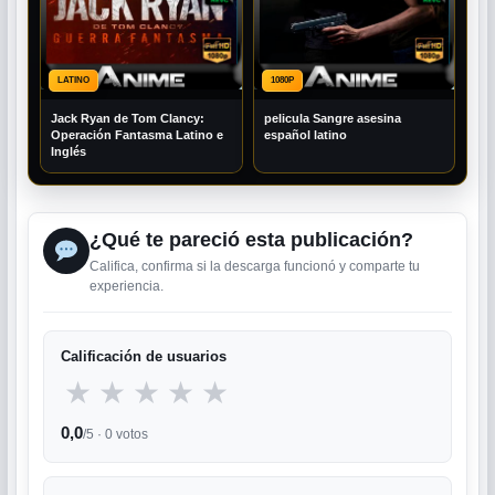
LATINO
1080P
Jack Ryan de Tom Clancy:
pelicula Sangre asesina
Operación Fantasma Latino e
español latino
Inglés
¿Qué te pareció esta publicación?
Califica, confirma si la descarga funcionó y comparte tu
experiencia.
Calificación de usuarios
★
★
★
★
★
0,0
/5 ·
0
votos