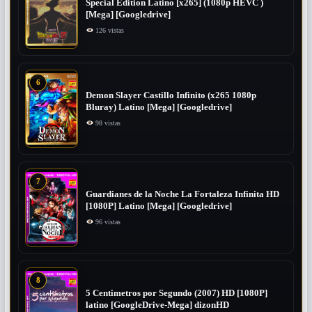
Special Edition Latino [x265] (1080p HEVC )
[Mega] [Googledrive]
126 vistas
6
Demon Slayer Castillo Infinito (x265 1080p
Bluray) Latino [Mega] [Googledrive]
98 vistas
7
Guardianes de la Noche La Fortaleza Infinita HD
[1080P] Latino [Mega] [Googledrive]
96 vistas
8
5 Centimetros por Segundo (2007) ​HD [1080P]
latino [GoogleDrive-Mega] dizonHD