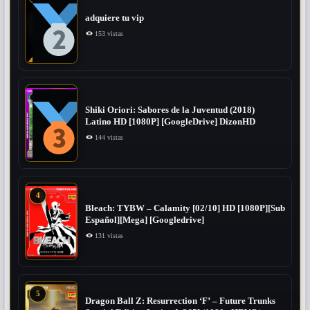
adquiere tu vip
153 vistas
Shiki Oriori: Sabores de la Juventud (2018)
Latino HD [1080P] [GoogleDrive] DizonHD
144 vistas
4
Bleach: TYBW – Calamity [02/10] HD [1080P][Sub
Español][Mega] [Googledrive]
131 vistas
5
Dragon Ball Z: Resurrection ‘F’ – Future Trunks