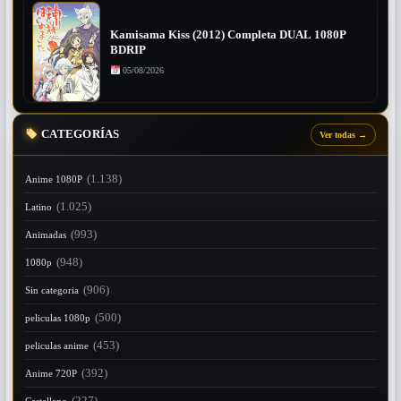
Kamisama Kiss (2012) Completa DUAL 1080P
BDRIP
05/08/2026
CATEGORÍAS
Ver todas
→
(1.138)
Anime 1080P
(1.025)
Latino
(993)
Animadas
(948)
1080p
(906)
Sin categoria
(500)
peliculas 1080p
(453)
peliculas anime
(392)
Anime 720P
(227)
Castellano