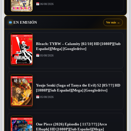
06/08/2026
EN EMISIÓN
Ver más
→
Bleach: TYBW – Calamity [02/10] HD [1080P][Sub
Español][Mega] [Googledrive]
05/08/2026
Youjo Senki (Saga of Tanya the Evil) S2 [05/??] HD
[1080P][Sub Español][Mega] [Googledrive]
05/08/2026
One Piece (2026) Episodio [ 1172/??] [Arco
Elbaph] HD [1080P][Sub Español][Mega]