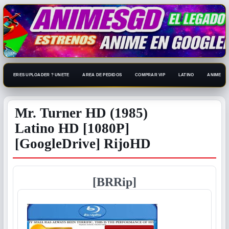
ERES UPLOADER ? UNETE
AREA DE PEDIDOS
COMPRAR VIP
LATINO
ANIME 108
Mr. Turner HD (1985)
Latino HD [1080P]
[GoogleDrive] RijoHD
[BRRip]