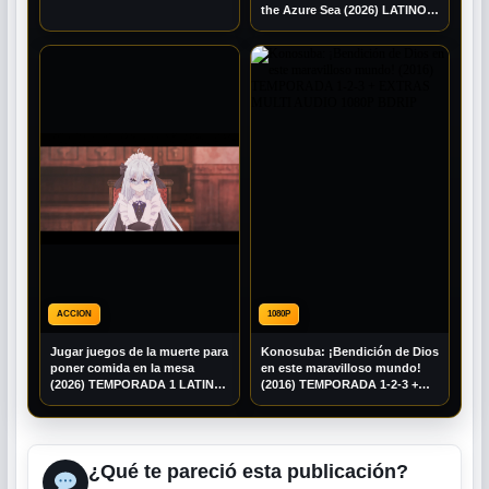
the Azure Sea (2026) LATINO
1080P WEB-DL
ACCION
1080P
Jugar juegos de la muerte para
Konosuba: ¡Bendición de Dios
poner comida en la mesa
en este maravilloso mundo!
(2026) TEMPORADA 1 LATINO
(2016) TEMPORADA 1-2-3 +
1080P BRRIP
EXTRAS MULTI AUDIO 1080P
BDRIP
¿Qué te pareció esta publicación?