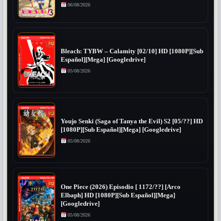
06/08/2026
Bleach: TYBW – Calamity [02/10] HD [1080P][Sub
Español][Mega] [Googledrive]
05/08/2026
Youjo Senki (Saga of Tanya the Evil) S2 [05/??] HD
[1080P][Sub Español][Mega] [Googledrive]
05/08/2026
One Piece (2026) Episodio [ 1172/??] [Arco
Elbaph] HD [1080P][Sub Español][Mega]
[Googledrive]
05/08/2026