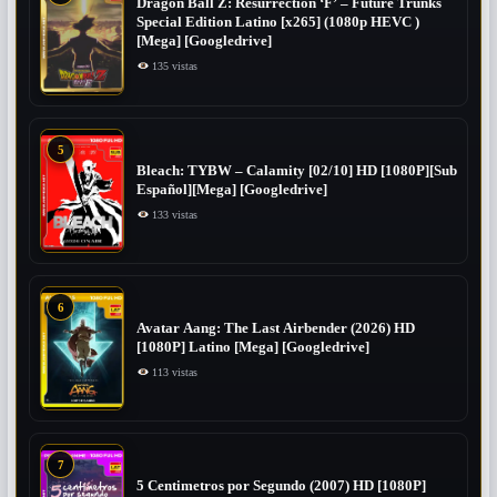
Dragon Ball Z: Resurrection ‘F’ – Future Trunks
Special Edition Latino [x265] (1080p HEVC )
[Mega] [Googledrive]
135 vistas
5
Bleach: TYBW – Calamity [02/10] HD [1080P][Sub
Español][Mega] [Googledrive]
133 vistas
6
Avatar Aang: The Last Airbender (2026) HD
[1080P] Latino [Mega] [Googledrive]
113 vistas
7
5 Centimetros por Segundo (2007) ​HD [1080P]