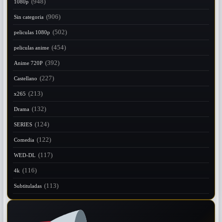
(948)
1080p
(906)
Sin categoria
(502)
peliculas 1080p
(454)
peliculas anime
(392)
Anime 720P
(227)
Castellano
(213)
x265
(132)
Drama
(124)
SERIES
(122)
Comedia
(117)
WED-DL
(116)
4k
(113)
Subtituladas