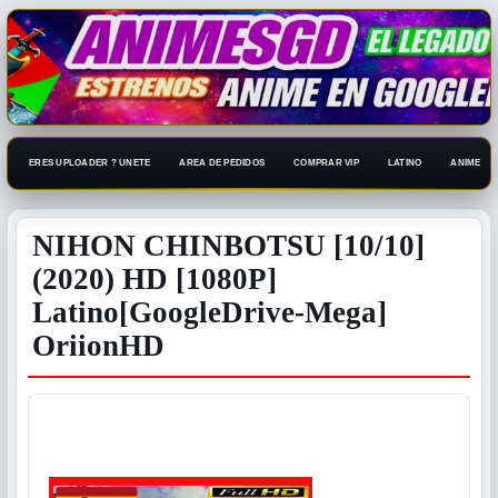
ERES UPLOADER ? UNETE
AREA DE PEDIDOS
COMPRAR VIP
LATINO
ANIME 108
NIHON CHINBOTSU [10/10]
(2020) HD [1080P]
Latino[GoogleDrive-Mega]
OriionHD