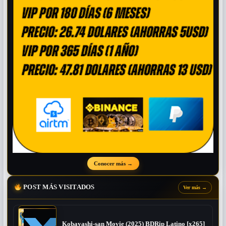
Conocer más
→
POST MÁS VISITADOS
Ver más
→
Kobayashi-san Movie (2025) BDRip Latino [x265]