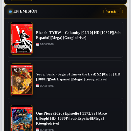
EN EMISIÓN
Ver más
→
Bleach: TYBW – Calamity [02/10] HD [1080P][Sub
Español][Mega] [Googledrive]
05/08/2026
Youjo Senki (Saga of Tanya the Evil) S2 [05/??] HD
[1080P][Sub Español][Mega] [Googledrive]
05/08/2026
One Piece (2026) Episodio [ 1172/??] [Arco
Elbaph] HD [1080P][Sub Español][Mega]
[Googledrive]
05/08/2026