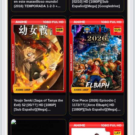
en este maravilloso mundo!
[02/10] HD [1080P][Sub
(2016) TEMPORADA 1-2-3 +
Español][Mega] [Googledrive]
EXTRAS MULTI AUDIO 1080P
BDRIP
ANIME 1080P
ANIME 1080P
Youjo Senki (Saga of Tanya the
One Piece (2026) Episodio [
Evil) S2 [05/??] HD [1080P]
1172/??] [Arco Elbaph] HD
[Sub Español][Mega]
[1080P][Sub Español][Mega]
[Googledrive]
[Googledrive]