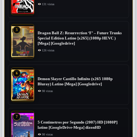
131 vistas
5
Dragon Ball Z: Resurrection ‘F’ – Future Trunks
Special Edition Latino [x265] (1080p HEVC )
[Mega] [Googledrive]
126 vistas
6
Demon Slayer Castillo Infinito (x265 1080p
Bluray) Latino [Mega] [Googledrive]
98 vistas
7
5 Centimetros por Segundo (2007) ​HD [1080P]
latino [GoogleDrive-Mega] dizonHD
98 vistas