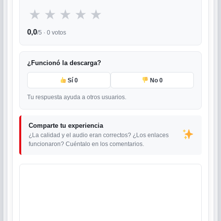
★
★
★
★
★
0,0
/5 ·
0
votos
¿Funcionó la descarga?
Sí
0
No
0
Tu respuesta ayuda a otros usuarios.
Comparte tu experiencia
¿La calidad y el audio eran correctos? ¿Los enlaces
funcionaron? Cuéntalo en los comentarios.