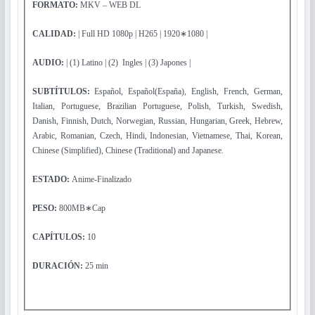
FORMATO:
MKV – WEB DL
CALIDAD:
| Full HD 1080p | H265 | 1920∗1080 |
AUDIO:
| (1) Latino | (2) Ingles | (3) Japones |
SUBTÍTULOS:
Español, Español(España), English, French, German,
Italian, Portuguese, Brazilian Portuguese, Polish, Turkish, Swedish,
Danish, Finnish, Dutch, Norwegian, Russian, Hungarian, Greek, Hebrew,
Arabic, Romanian, Czech, Hindi, Indonesian, Vietnamese, Thai, Korean,
Chinese (Simplified), Chinese (Traditional) and Japanese.
ESTADO:
Anime-Finalizado
PESO:
800MB∗Cap
CAPÍTULOS
:
10
DURACIÓN:
25 min