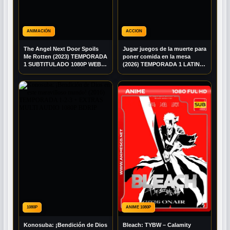
ANIMACIÓN
ACCION
The Angel Next Door Spoils
Jugar juegos de la muerte para
Me Rotten (2023) TEMPORADA
poner comida en la mesa
1 SUBTITULADO 1080P WEB-
(2026) TEMPORADA 1 LATINO
DL
1080P BRRIP
1080P
ANIME 1080P
Konosuba: ¡Bendición de Dios
Bleach: TYBW – Calamity