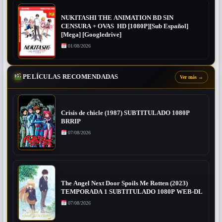
NUKITASHI THE ANIMATION BD SIN
CENSURA + OVAS HD [1080P][Sub Español]
[Mega] [Googledrive]
01/08/2026
PELÍCULAS RECOMENDADAS
Ver más
→
Crisis de chicle (1987) SUBTITULADO 1080P
BRRIP
07/08/2026
The Angel Next Door Spoils Me Rotten (2023)
TEMPORADA 1 SUBTITULADO 1080P WEB-DL
07/08/2026