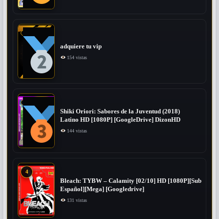
adquiere tu vip
154 vistas
Shiki Oriori: Sabores de la Juventud (2018)
Latino HD [1080P] [GoogleDrive] DizonHD
144 vistas
4
Bleach: TYBW – Calamity [02/10] HD [1080P][Sub
Español][Mega] [Googledrive]
131 vistas