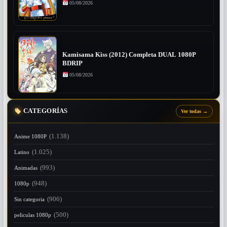
05/08/2026
Kamisama Kiss (2012) Completa DUAL 1080P
BDRIP
05/08/2026
CATEGORÍAS
Ver todas
→
(1.138)
Anime 1080P
(1.025)
Latino
(993)
Animadas
(948)
1080p
(906)
Sin categoria
(500)
peliculas 1080p