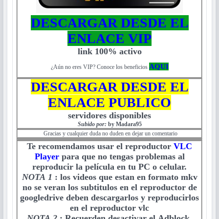
DESCARGAR DESDE EL
ENLACE VIP
link 100% activo
AQUI
¿Aún no eres VIP? Conoce los beneficios
DESCARGAR DESDE EL
ENLACE PUBLICO
servidores disponibles
Subido por:
by Madara95
Gracias y cualquier duda no duden en dejar un comentario
Te recomendamos usar el reproductor
VLC
Player
para que no tengas problemas al
reproducir la película en tu PC o celular.
NOTA 1
:
los videos que estan en formato mkv
no se veran los subtitulos en el reproductor de
googledrive deben descargarlos y reproducirlos
en el reproductor vlc
NOTA 2
:
Recuerden desactivar el Adblock,