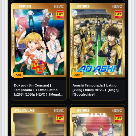
X265
X265
Dokyuu (Sin Censura) |
Aoashi Temporada 1 Latino
Temporada 1 + Ovas Latino
[x265] (1080p HEVC ) [Mega]
[x265] (1080p HEVC ) [Mega]
[Googledrive]
[Googledrive]