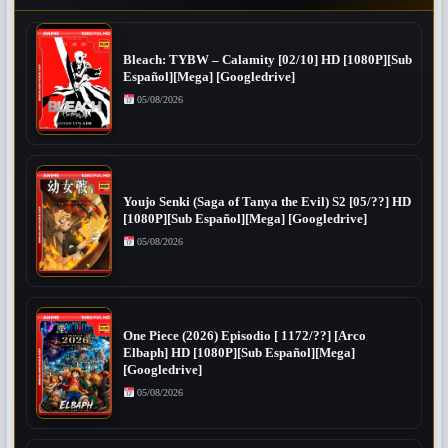
Bleach: TYBW – Calamity [02/10] HD [1080P][Sub
Español][Mega] [Googledrive]
05/08/2026
Youjo Senki (Saga of Tanya the Evil) S2 [05/??] HD
[1080P][Sub Español][Mega] [Googledrive]
05/08/2026
One Piece (2026) Episodio [ 1172/??] [Arco
Elbaph] HD [1080P][Sub Español][Mega]
[Googledrive]
05/08/2026