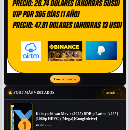
Conocer más
→
POST MÁS VISITADOS
Ver más
→
Kobayashi-san Movie (2025) BDRip Latino [x265]
(1080p HEVC ) [Mega] [Googledrive]
200 vistas