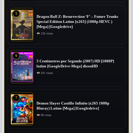
5
Dragon Ball Z: Resurrection ‘F’ – Future Trunks
Special Edition Latino [x265] (1080p HEVC )
[Mega] [Googledrive]
128 vistas
6
5 Centimetros por Segundo (2007) ​HD [1080P]
latino [GoogleDrive-Mega] dizonHD
101 vistas
7
Demon Slayer Castillo Infinito (x265 1080p
Bluray) Latino [Mega] [Googledrive]
98 vistas