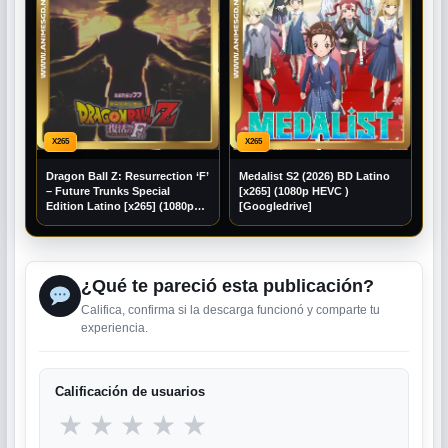
X265
X265
Dragon Ball Z: Resurrection ‘F’
Medalist S2 (2026) BD Latino
– Future Trunks Special
[x265] (1080p HEVC )
Edition Latino [x265] (1080p
[Googledrive]
HEVC ) [Mega] [Googledrive]
¿Qué te pareció esta publicación?
Califica, confirma si la descarga funcionó y comparte tu
experiencia.
Calificación de usuarios
★
★
★
★
★