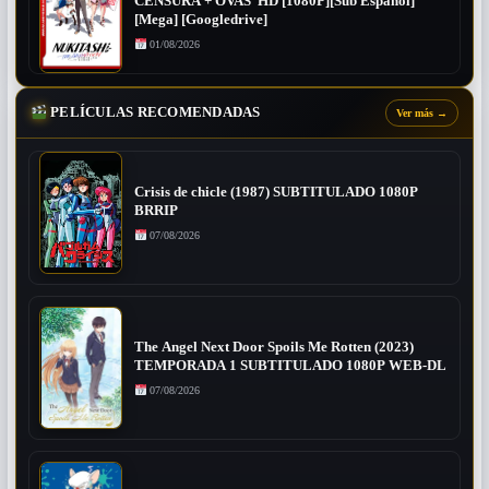
CENSURA + OVAS HD [1080P][Sub Español]
[Mega] [Googledrive]
01/08/2026
PELÍCULAS RECOMENDADAS
Ver más
→
Crisis de chicle (1987) SUBTITULADO 1080P
BRRIP
07/08/2026
The Angel Next Door Spoils Me Rotten (2023)
TEMPORADA 1 SUBTITULADO 1080P WEB-DL
07/08/2026