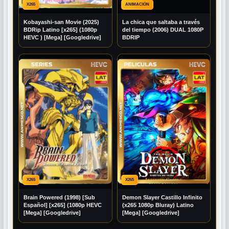
X265
ANIMACIÓN
Kobayashi-san Movie (2025)
La chica que saltaba a través
BDRip Latino [x265] (1080p
del tiempo (2006) DUAL 1080P
HEVC ) [Mega] [Googledrive]
BDRIP
X265
X265
Brain Powered (1998) [Sub
Demon Slayer Castillo Infinito
Español] [x265] (1080p HEVC
(x265 1080p Bluray) Latino
[Mega] [Googledrive]
[Mega] [Googledrive]