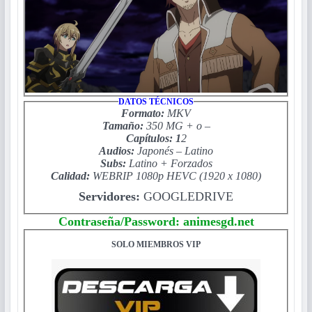
DATOS TÉCNICOS
Formato:
MKV
Tamaño:
350 MG
+ o –
Capítulos: 1
2
Audios:
Japonés
–
Latino
Subs:
Latino + Forzados
Calidad:
WEBRIP 1080p
HEVC
(
1920 x 1080)
Servidores:
GOOGLEDRIVE
Contraseña/Password: animesgd.net
SOLO MIEMBROS VIP