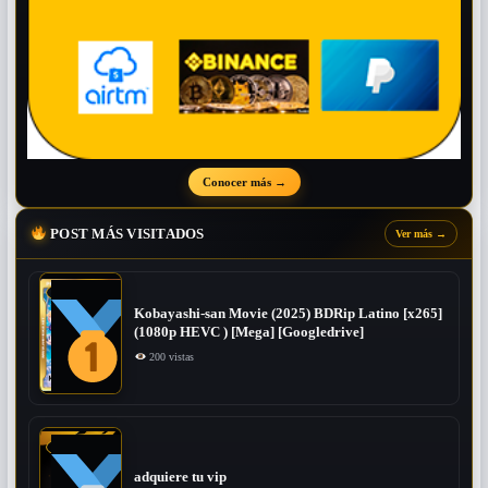
Conocer más
→
POST MÁS VISITADOS
Ver más
→
Kobayashi-san Movie (2025) BDRip Latino [x265]
(1080p HEVC ) [Mega] [Googledrive]
200 vistas
adquiere tu vip