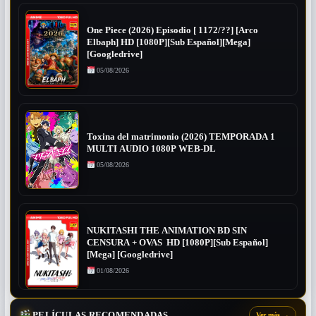
One Piece (2026) Episodio [ 1172/??] [Arco
Elbaph] HD [1080P][Sub Español][Mega]
[Googledrive]
05/08/2026
Toxina del matrimonio (2026) TEMPORADA 1
MULTI AUDIO 1080P WEB-DL
05/08/2026
NUKITASHI THE ANIMATION BD SIN
CENSURA + OVAS HD [1080P][Sub Español]
[Mega] [Googledrive]
01/08/2026
PELÍCULAS RECOMENDADAS
Ver más
→