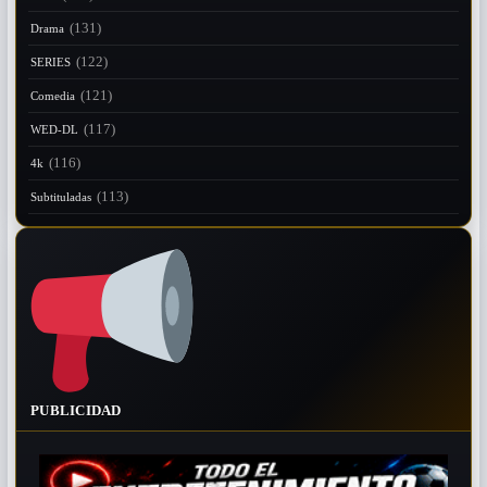
(131)
Drama
(122)
SERIES
(121)
Comedia
(117)
WED-DL
(116)
4k
(113)
Subtituladas
PUBLICIDAD