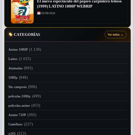
El nuevo espectáculo del pájaro carpintero leñoso
(1999) LATINO 1080P WEBRIP
05/08/2026
CATEGORÍAS
Ver todas
→
(1.138)
Anime 1080P
(1.025)
Latino
(993)
Animadas
(948)
1080p
(906)
Sin categoria
(499)
peliculas 1080p
(453)
peliculas anime
(392)
Anime 720P
(227)
Castellano
(213)
x265