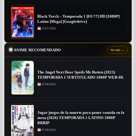
Black Torch – Temporada 1 [03/??] HD [1080P]
Latino [Mega] [Googledrive]
22/07/2026
ANIME RECOMENDADO
Ver más
→
The Angel Next Door Spoils Me Rotten (2023)
TEMPORADA 1 SUBTITULADO 1080P WEB-DL
07/08/2026
Jugar juegos de la muerte para poner comida en la
mesa (2026) TEMPORADA 1 LATINO 1080P
BRRIP
07/08/2026