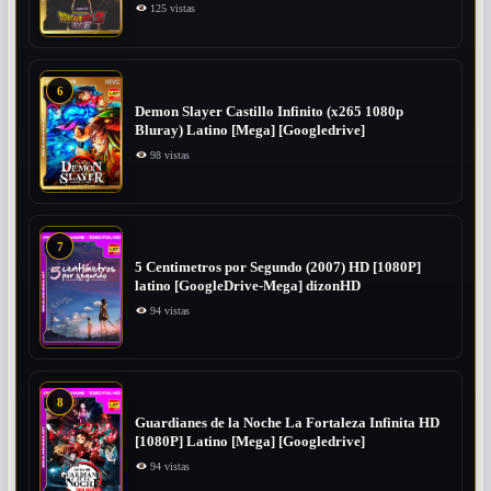
125 vistas
6
Demon Slayer Castillo Infinito (x265 1080p
Bluray) Latino [Mega] [Googledrive]
98 vistas
7
5 Centimetros por Segundo (2007) ​HD [1080P]
latino [GoogleDrive-Mega] dizonHD
94 vistas
8
Guardianes de la Noche La Fortaleza Infinita HD
[1080P] Latino [Mega] [Googledrive]
94 vistas