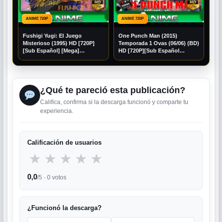
ANIME 720P
ANIME 720P
Fushigi Yugi: El Juego
One Punch Man (2015)
Misterioso (1995) HD [720P]
Temporada 1 Ovas (06/06) (BD)
[Sub Español] [Mega]
HD [720P][Sub Español
[Googledrive]
[Googledrive]
¿Qué te pareció esta publicación?
Califica, confirma si la descarga funcionó y comparte tu
experiencia.
Calificación de usuarios
★
★
★
★
★
0,0
/5 ·
0
votos
¿Funcionó la descarga?