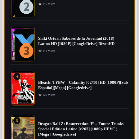
147 vistas
Shiki Oriori: Sabores de la Juventud (2018)
Latino HD [1080P] [GoogleDrive] DizonHD
142 vistas
4
Bleach: TYBW – Calamity [02/10] HD [1080P][Sub
Español][Mega] [Googledrive]
129 vistas
5
Dragon Ball Z: Resurrection ‘F’ – Future Trunks
Special Edition Latino [x265] (1080p HEVC )
[Mega] [Googledrive]