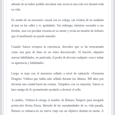
además de no haber podido encontrar una novia ni una sola vez durante toda
su vida.
En medio de un encuentro casual con su colega, cae víctima de un asaltante
al azar en las calles y es apuñalado. Sin embargo, mientras sucumbe a sus
heridas, una voz peculiar resuena en su mente y recita un montón de órdenes
que el moribundo no puede entender.
Cuando Satoru recupera la conciencia, descubre que se ha reencarnado
como una gota de limo en un reino desconocido. Al hacerlo, adquiere
nuevas habilidades, en particular, el poder de devorar cualquier cosa e imitar
su apariencia y habilidades.
Luego se topa con el monstruo sellado a nivel de catástrofe «Tormenta
Dragón» Veldora que había sido sellado durante los últimos 300 años por
devastar una ciudad hasta las cenizas. Simpático con su situación, Satoru se
hace amigo de él, prometiendo ayudarlo a destruir el sello.
A cambio, Veldora le otorga el nombre de Rimuru Tempest para otorgarle
protección divina.Ahora, liberado de las mundanidades de su vida pasada,
Rimuru se embarca en un nuevo viaje con un objetivo distinto en mente. A