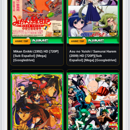
ANIME 720P
ANIME 720P
Mikan Enikki (1992) HD [720P]
Asu no Yuishi / Samurai Harem
[Sub Español] [Mega]
(2009) HD [720P][Sub
[Googledrive]
Español] [Mega] [Googledrive]