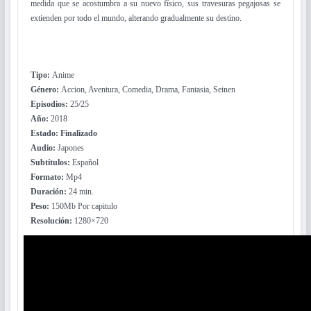
medida que se acostumbra a su nuevo físico, sus travesuras pegajosas se
extienden por todo el mundo, alterando gradualmente su destino.
Tipo:
Anime
Género:
Accion, Aventura, Comedia, Drama, Fantasia, Seinen
Episodios:
25/25
Año:
2018
Estado: Finalizado
Audio:
Japones
Subtítulos:
Español
Formato:
Mp4
Duración:
24 min.
Peso:
150Mb Por capitulo
Resolución:
1280×720