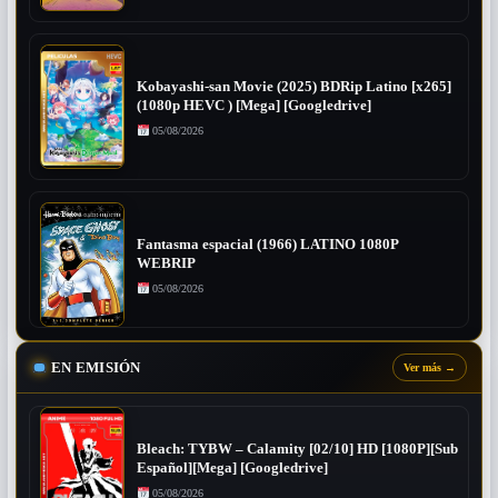
Kobayashi-san Movie (2025) BDRip Latino [x265]
(1080p HEVC ) [Mega] [Googledrive]
05/08/2026
Fantasma espacial (1966) LATINO 1080P
WEBRIP
05/08/2026
EN EMISIÓN
Ver más
→
Bleach: TYBW – Calamity [02/10] HD [1080P][Sub
Español][Mega] [Googledrive]
05/08/2026