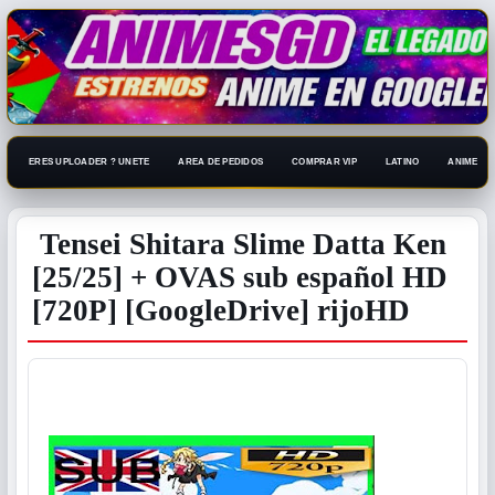
ERES UPLOADER ? UNETE
AREA DE PEDIDOS
COMPRAR VIP
LATINO
ANIME 108
Tensei Shitara Slime Datta Ken
[25/25] + OVAS sub español HD
[720P] [GoogleDrive] rijoHD