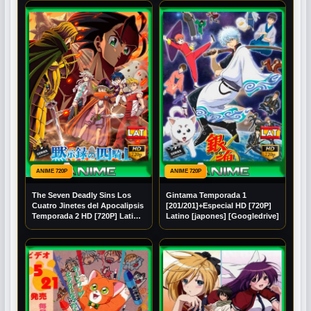
ANIME 720P
ANIME 720P
The Seven Deadly Sins Los
Gintama Temporada 1
Cuatro Jinetes del Apocalipsis
[201/201]+Especial HD [720P]
Temporada 2 HD [720P] Latino
Latino [japones] [Googledrive]
[Mega] [Googledrive]